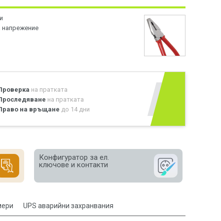
и
а напрежение
и акумулатори
Не пропускайте продукти
отстъпка.
Проверка
на пратката
Проследяване
на пратката
Право на връщане
до 14 дни
Конфигуратор за ел.
ключове и контакти
мери
UPS аварийни захранвания