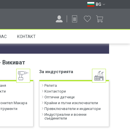
BG
НАС
КОНТАКТ
- Викиват
За индустрията
баня
Релета
кти
Контактори
Оптични датчици
лонител Макара
Крайни и пътни изключватели
струменти
Превключватели и индикатори
Индустриални и военни
съединители