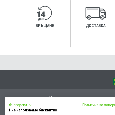
ВРЪЩАНЕ
ДОСТАВКА
Начало
български
Политика за повер
Вход
Ние използваме бисквитки
Чести въпроси