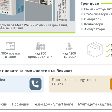
Трендове
Ръчни инструмент
Стабилизатори н
Инвертори
Конвертори
одукти от Mean Well - импулсни захранвания,
-15% на OUTDO тягов
ве за DIN шина
Акумулатори
300+ пратки
над 800
над 1200
дневно
производители
търговци
от новите възможности във Викиват
без
Доставка на продукти по
заявка
Нови
Промоции
Умен дом / Smart home
Мултицети и мулти