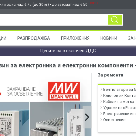
НОВО
ли офис над € 75 (до 30 кг) • до автомат над € 50
ЦИИ
РАЗПРОДАЖБА
ПРИЛОЖЕНИЯ
НОВИНИ
ЗА 
Цените са с включен ДДС
зин за електроника и електронни компоненти 
За ремонта
Вентилатори за 
Ключове и Конта
Кабели на метър
Удължител/Разк
Електрически ин
Осветление