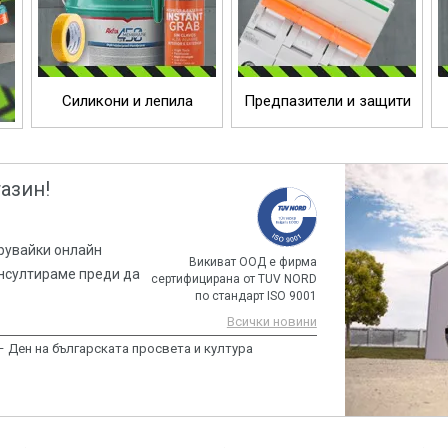
Силикони и лепила
Предпазители и защити
азин!
арувайки онлайн
Викиват ООД e фирма
онсултираме преди да
сертифицирана от TUV NORD
по стандарт ISO 9001
Всички новини
– Ден на българската просвета и култура