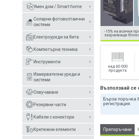
Умен дом / Smart home
Соларни фотоволтаични
системи
-15% на всички пр
захранващи блоко
Електроуреди за бита
Компютърна техника
Инструменти
над 60 000
продукта
Измервателни уреди и
системи
Възползвай се 
Озвучаване
Бърза поръчка 
регистрация
Резервни части
Кабели с конектори
Крепежни елементи
Препоръчани