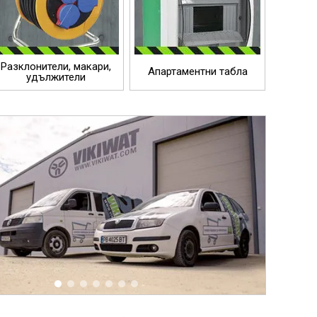
Разклонители, макари,
Апартаментни табла
удължители