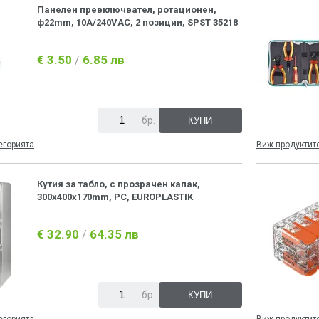
Панелен превключвател, ротационен,
ф22mm, 10A/240VAC, 2 позиции, SPST 35218
€ 3.50
6.85 лв
/
бр.
егорията
Виж продуктите
Кутия за табло, с прозрачен капак,
300x400x170mm, PC, EUROPLASTIK
€ 32.90
64.35 лв
/
бр.