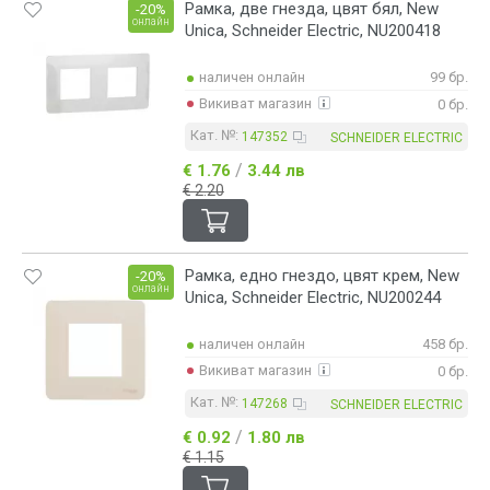
Рамка, две гнезда, цвят бял, New
-20%
онлайн
Unica, Schneider Electric, NU200418
наличен онлайн
99 бр.
Викиват магазин
0 бр.
Кат. №:
147352
SCHNEIDER ELECTRIC
/
€ 1.76
3.44 лв
€ 2.20
Рамка, едно гнездо, цвят крем, New
-20%
онлайн
Unica, Schneider Electric, NU200244
наличен онлайн
458 бр.
Викиват магазин
0 бр.
Кат. №:
147268
SCHNEIDER ELECTRIC
/
€ 0.92
1.80 лв
€ 1.15