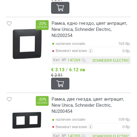
Рамка, едно гнездо, цвят антрацит,
-20%
онлайн
New Unica, Schneider Electric,
NU200254
наличен онлайн
165 бр.
Викиват магазин
0 бр.
Кат. №:
147269
SCHNEIDER ELECTRIC
/
€ 3.13
6.12 лв
€ 3.91
Рамка, две гнезда, цвят антрацит,
-20%
онлайн
New Unica, Schneider Electric,
NU200454
наличен онлайн
109 бр.
Викиват магазин
0 бр.
Кат. №:
147355
SCHNEIDER ELECTRIC