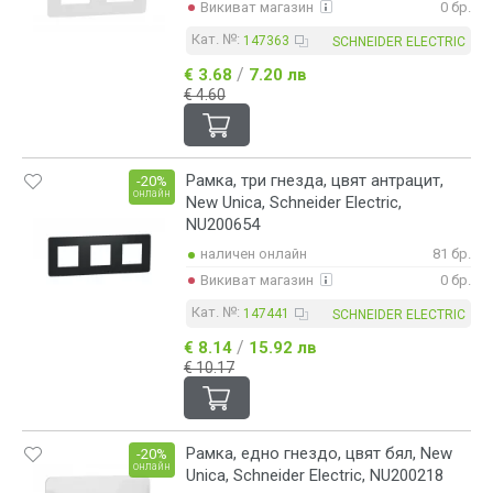
Викиват магазин
0 бр.
Кат. №:
147363
SCHNEIDER ELECTRIC
/
€ 3.68
7.20 лв
€ 4.60
Рамка, три гнезда, цвят антрацит,
-20%
онлайн
New Unica, Schneider Electric,
NU200654
наличен онлайн
81 бр.
Викиват магазин
0 бр.
Кат. №:
147441
SCHNEIDER ELECTRIC
/
€ 8.14
15.92 лв
€ 10.17
Рамка, едно гнездо, цвят бял, New
-20%
онлайн
Unica, Schneider Electric, NU200218