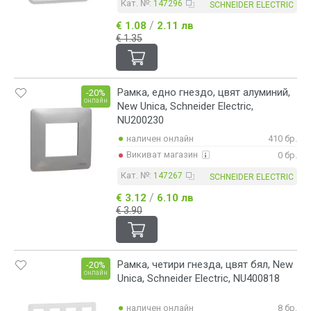
Кат. №:
147296
SCHNEIDER ELECTRIC
/
€ 1.08
2.11 лв
€ 1.35
Рамка, едно гнездо, цвят алуминий,
-20%
онлайн
New Unica, Schneider Electric,
NU200230
наличен онлайн
410 бр.
Викиват магазин
0 бр.
Кат. №:
147267
SCHNEIDER ELECTRIC
/
€ 3.12
6.10 лв
€ 3.90
Рамка, четири гнезда, цвят бял, New
-20%
онлайн
Unica, Schneider Electric, NU400818
наличен онлайн
8 бр.