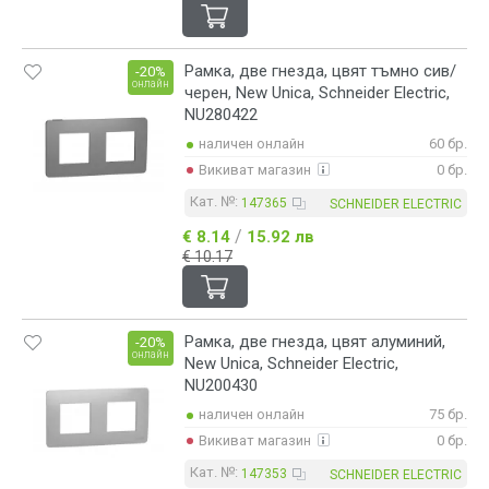
Рамка, две гнезда, цвят тъмно сив/
-20%
онлайн
черен, New Unica, Schneider Electric,
NU280422
наличен онлайн
60 бр.
Викиват магазин
0 бр.
Кат. №:
147365
SCHNEIDER ELECTRIC
/
€ 8.14
15.92 лв
€ 10.17
Рамка, две гнезда, цвят алуминий,
-20%
онлайн
New Unica, Schneider Electric,
NU200430
наличен онлайн
75 бр.
Викиват магазин
0 бр.
Кат. №:
147353
SCHNEIDER ELECTRIC