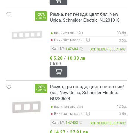
Рамка, пет гнезда, цвят бял, New
-20%
онлайн
Unica, Schneider Electric, NU201018
наличен онлайн
33 бр.
Викиват магазин
0 бр.
Кат. №:
147604
SCHNEIDER ELECTRIC
/
€ 5.28
10.33 лв
€ 6.60
Рамка, три гнезда, цвят светло сив/
-20%
онлайн
бял, New Unica, Schneider Electric,
NU280624
наличен онлайн
12 бр.
Викиват магазин
0 бр.
Кат. №:
147452
SCHNEIDER ELECTRIC
/
€ 14.27
27.91 лв