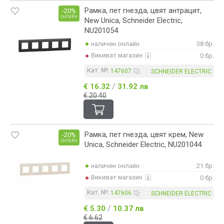
Рамка, пет гнезда, цвят антрацит,
-20%
онлайн
New Unica, Schneider Electric,
NU201054
наличен онлайн
38 бр.
Викиват магазин
0 бр.
Кат. №:
147607
SCHNEIDER ELECTRIC
/
€ 16.32
31.92 лв
€ 20.40
Рамка, пет гнезда, цвят крем, New
-20%
онлайн
Unica, Schneider Electric, NU201044
наличен онлайн
21 бр.
Викиват магазин
0 бр.
Кат. №:
147606
SCHNEIDER ELECTRIC
/
€ 5.30
10.37 лв
€ 6.62