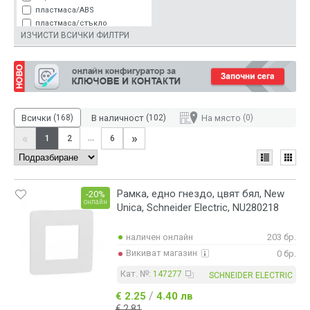
светло сив
пластмаса/ABS
тъмно дърво
пластмаса/стъкло
тъмно сив
ИЗЧИСТИ ВСИЧКИ ФИЛТРИ
поликарбонат
червен
черен
ярко зелен
Всички
(168)
В наличност
(102)
На място
(0)
«
»
...
1
2
6
Рамка, едно гнездо, цвят бял, New
-20%
онлайн
Unica, Schneider Electric, NU280218
наличен онлайн
203 бр.
Викиват магазин
0 бр.
Кат. №:
147277
SCHNEIDER ELECTRIC
/
€ 2.25
4.40 лв
€ 2.81