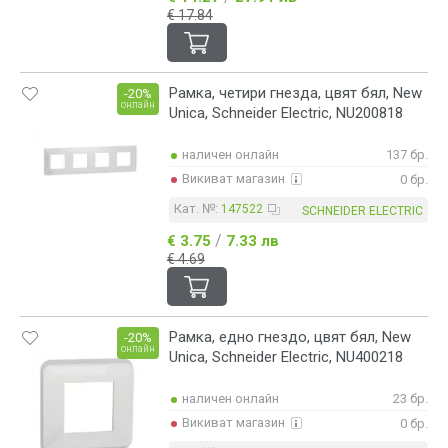
€ 17.84
Рамка, четири гнезда, цвят бял, New
-20%
онлайн
Unica, Schneider Electric, NU200818
наличен онлайн
137 бр.
Викиват магазин
0 бр.
Кат. №:
147522
SCHNEIDER ELECTRIC
/
€ 3.75
7.33 лв
€ 4.69
Рамка, едно гнездо, цвят бял, New
-20%
онлайн
Unica, Schneider Electric, NU400218
наличен онлайн
23 бр.
Викиват магазин
0 бр.