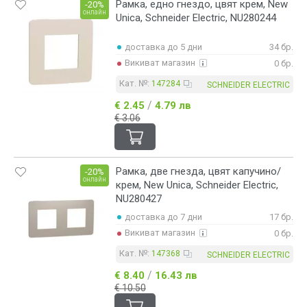
Рамка, едно гнездо, цвят крем, New
-20%
онлайн
Unica, Schneider Electric, NU280244
доставка до 5 дни
34 бр.
Викиват магазин
0 бр.
Кат. №:
147284
SCHNEIDER ELECTRIC
/
€ 2.45
4.79 лв
€ 3.06
Рамка, две гнезда, цвят капучино/
-20%
онлайн
крем, New Unica, Schneider Electric,
NU280427
доставка до 7 дни
17 бр.
Викиват магазин
0 бр.
Кат. №:
147368
SCHNEIDER ELECTRIC
/
€ 8.40
16.43 лв
€ 10.50