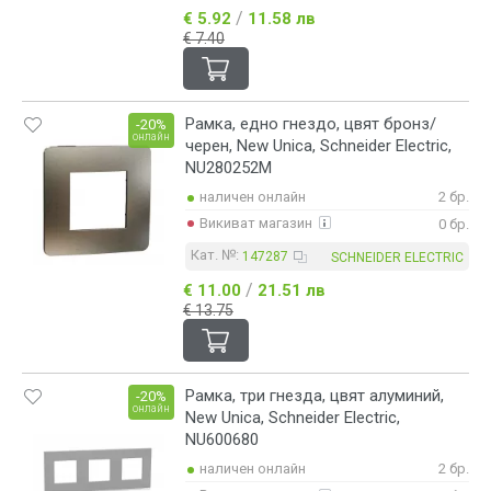
/
€ 5.92
11.58 лв
€ 7.40
Рамка, едно гнездо, цвят бронз/
-20%
онлайн
черен, New Unica, Schneider Electric,
NU280252M
наличен онлайн
2 бр.
Викиват магазин
0 бр.
Кат. №:
147287
SCHNEIDER ELECTRIC
/
€ 11.00
21.51 лв
€ 13.75
Рамка, три гнезда, цвят алуминий,
-20%
онлайн
New Unica, Schneider Electric,
NU600680
наличен онлайн
2 бр.