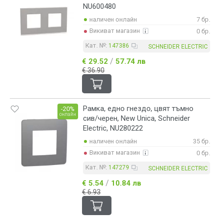
NU600480
наличен онлайн
7 бр.
Викиват магазин
0 бр.
Кат. №:
147386
SCHNEIDER ELECTRIC
/
€ 29.52
57.74 лв
€ 36.90
Рамка, едно гнездо, цвят тъмно
-20%
онлайн
сив/черен, New Unica, Schneider
Electric, NU280222
наличен онлайн
35 бр.
Викиват магазин
0 бр.
Кат. №:
147279
SCHNEIDER ELECTRIC
/
€ 5.54
10.84 лв
€ 6.93