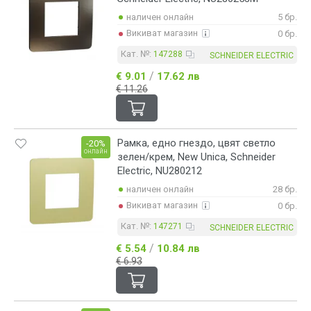
наличен онлайн
5 бр.
Викиват магазин
0 бр.
Кат. №:
147288
SCHNEIDER ELECTRIC
/
€ 9.01
17.62 лв
€ 11.26
Рамка, едно гнездо, цвят светло
-20%
онлайн
зелен/крем, New Unica, Schneider
Electric, NU280212
наличен онлайн
28 бр.
Викиват магазин
0 бр.
Кат. №:
147271
SCHNEIDER ELECTRIC
/
€ 5.54
10.84 лв
€ 6.93