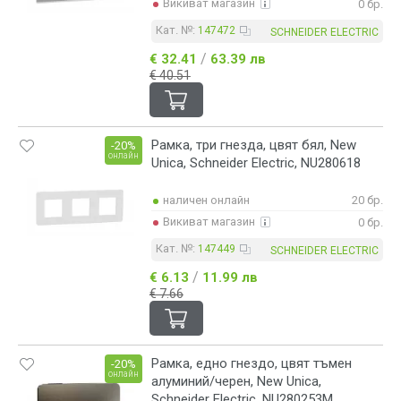
Викиват магазин
0 бр.
Кат. №:
147472
SCHNEIDER ELECTRIC
/
€ 32.41
63.39 лв
€ 40.51
Рамка, три гнезда, цвят бял, New
-20%
онлайн
Unica, Schneider Electric, NU280618
наличен онлайн
20 бр.
Викиват магазин
0 бр.
Кат. №:
147449
SCHNEIDER ELECTRIC
/
€ 6.13
11.99 лв
€ 7.66
Рамка, едно гнездо, цвят тъмен
-20%
онлайн
алуминий/черен, New Unica,
Schneider Electric, NU280253M