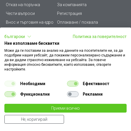
Отказ на поръчка
За компанията
Чести въпроси
Регистрация
Внос и търговия на едро
Оплакване / похвала
Лични данни
Викиват ПРО - (B2B)
български
Политика за поверителност
Условия за ползване
Срокове и доставка
Ние използваме бисквитки
Стани дистрибутор
КЗП
Може да ги поставим за анализ на данните на посетителите ни, за да
подобрим нашия уебсайт, да покажем персонализирано съдържание и
Карта на сайта
Кариери
да ви дадем страхотно изживяване на уебсайта. За повече
информация относно бисквитките, които използваме, отворете
Как да намеря документ
Платформа за AРС
настройките.
към поръчка
Контакт
Политика за бисквитки
Необходими
Ефективност
Конфигуратор за ел.
ключове и контакти
Функционални
Рекламни
Уважаеми Клиенти, моля да имате предвид, че всички изображения на
Приеми всичко
нашия сайт са илюстративни,
те могат да се различават от действителния изглед на продукта без това да
Не, коригирай
променя неговите технически характеристики по някакъв начин.
Summer Cart shopping cart software