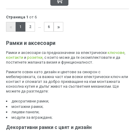
Страница 1
от 6
«
»
...
1
2
6
Рамки и аксесоари
Рамки и аксесоари са предназначени за електрически
ключове
,
контакти
и
розетки
, с които може да ги окомплектовате и да
постигнете желаната визия и функционалност.
Рамките освен като дизайн и цветове за синхрон с
мебелировката, са важна част към всеки електрически ключ или
контакт и спомагат за добро прихващане на към монтажната
конзолна кутия и дълъг живот на съответния механизъм. Ще
можете да разгледате:
декоративни рамки;
монтажни рамки;
лицеви панели;
модули за вграждане;
Декоративни рамки с цвят и дизайн