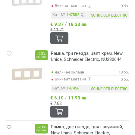
Викиват магазин
0 бр.
Кат. №:
147552
SCHNEIDER ELECTRIC
/
€ 9.37
18.33 лв
€ 11.71
Рамка, три гнезда, цвят крем, New
-20%
онлайн
Unica, Schneider Electric, NU280644
наличен онлайн
18 бр.
Викиват магазин
0 бр.
Кат. №:
147456
SCHNEIDER ELECTRIC
/
€ 6.10
11.93 лв
€ 7.62
Рамка, две гнезда, цвят алуминий,
-20%
онлайн
New Unica, Schneider Electric,