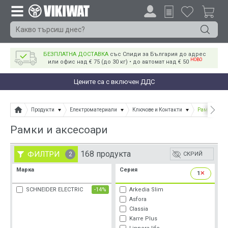
БЕЗПЛАТНА ДОСТАВКА
със Спиди за България до адрес
НОВО
или офис над € 75 (до 30 кг) • до автомат над € 50
Цените са с включен ДДС
Продукти
Електроматериали
Ключове и Контакти
Рамки и акс
Рамки и аксесоари
168 продукта
ФИЛТРИ
2
СКРИЙ
Марка
Серия
1
✕
SCHNEIDER ELECTRIC
-14%
Arkedia Slim
Asfora
Classia
Karre Plus