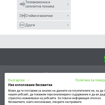
Телевизионна и
сателитна техника
Стойки и масички
Други
Начало
български
Политика за повер
Вход
Ние използваме бисквитки
Чести въпроси
Може да ги поставим за анализ на данните на посетителите ни, за да
нашия уебсайт, да покажем персонализирано съдържание и да ви да
Оплакване / похвала
страхотно изживяване на уебсайта. За повече информация относно
Условия за ползване
бисквитките, които използваме, отворете настройките.