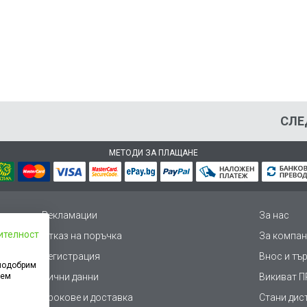
СЛЕ
МЕТОДИ ЗА ПЛАЩАНЕ
Рекламации
За нас
ителност
Отказ на поръчка
За компан
Регистрация
Внос и тъ
 подобрим
дем
Лични данни
Викиват ПР
Срокове и доставка
Стани дис