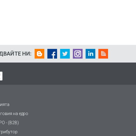
ДВАЙТЕ НИ:
ията
рговия на едро
О - (B2B)
трибутор