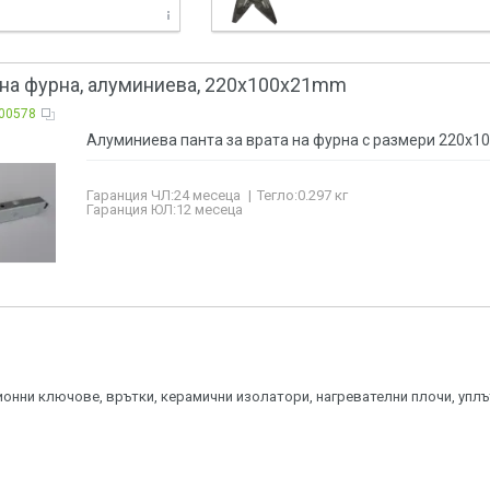
а на фурна, алуминиева, 220x100x21mm
00578
Алуминиева панта за врата на фурна с размери 220x1
Гаранция ЧЛ:
24 месеца
Тегло:
0.297
кг
Гаранция ЮЛ:
12 месеца
онни ключове, врътки, керамични изолатори, нагревателни плочи, уплът