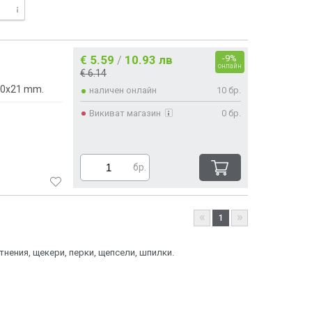
€ 5.59
10.93 лв
-9%
/
онлайн
€ 6.14
00x21 mm.
наличен онлайн
10 бр.
Викиват магазин
0 бр.
бр.
«
»
1
нения, щекери, перки, щепсели, шпилки.