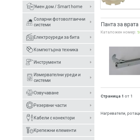
Умен дом / Smart home
Соларни фотоволтаични
Панта за врат
системи
Каталожен номер:
1
Електроуреди за бита
Компютърна техника
Инструменти
Измервателни уреди и
системи
Озвучаване
Страница 1
от 1
Резервни части
Нагреватели, ротаци
Кабели с конектори
Крепежни елементи