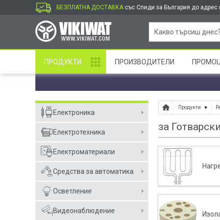
БЕЗПЛАТНА ДОСТАВКА
със Спиди за България до адрес и
ПРОДУКТИ
ПРОИЗВОДИТЕЛИ
ПРОМО
Продукти
Р
Електроника
за Готварск
Електротехника
Електроматериали
Нагр
Средства за автоматика
Осветление
Видеонаблюдение
Изол