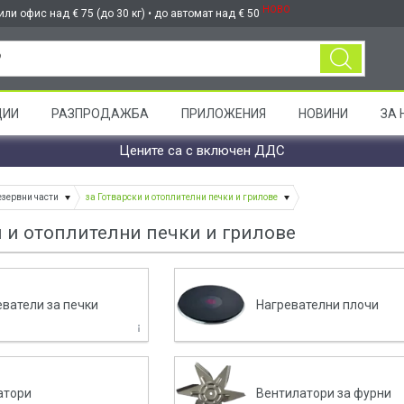
НОВО
ли офис над € 75 (до 30 кг) • до автомат над € 50
ЦИИ
РАЗПРОДАЖБА
ПРИЛОЖЕНИЯ
НОВИНИ
ЗА 
Цените са с включен ДДС
езервни части
за Готварски и отоплителни печки и грилове
и и отоплителни печки и грилове
еватели за печки
Нагревателни плочи
атори
Вентилатори за фурни