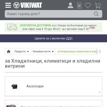
БЕЗПЛАТНА ДОСТАВКА
със Спиди за България до адрес
НОВО
или офис над € 75 (до 30 кг) • до автомат над € 50
Цените са с включен ДДС
Продукти
Резервни части
за Хладилници, климатици и хладилни ви
за Хладилници, климатици и хладилни
витрини
Аксесоари