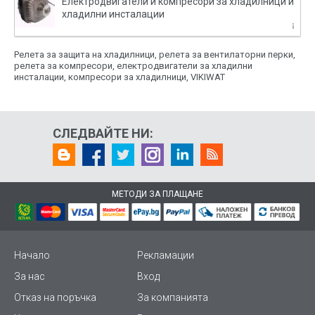
Електродвигатели и компресори за хладилници и
хладилни инсталации
Релета за защита на хладилници, релета за вентилаторни перки,
релета за компресори, електродвигатели за хладилни
инсталации, компресори за хладилници, VIKIWAT
СЛЕДВАЙТЕ НИ:
МЕТОДИ ЗА ПЛАЩАНЕ
Начало
Рекламации
За нас
Вход
Отказ на поръчка
За компанията