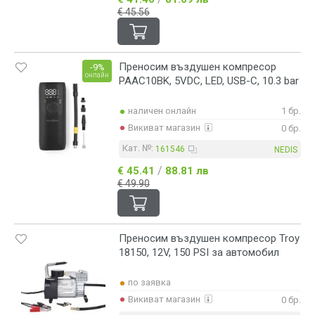
€ 45.56
Преносим въздушен компресор
-9%
онлайн
PAAC10BK, 5VDC, LED, USB-C, 10.3 bar
наличен онлайн
1 бр.
Викиват магазин
0 бр.
Кат. №:
161546
NEDIS
/
€ 45.41
88.81 лв
€ 49.90
Преносим въздушен компресор Troy
18150, 12V, 150 PSI за автомобил
по заявка
Викиват магазин
0 бр.