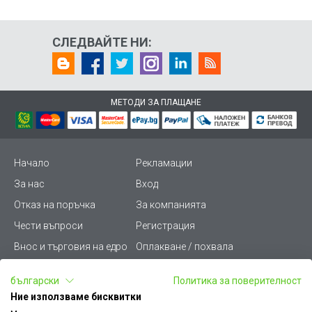
СЛЕДВАЙТЕ НИ:
МЕТОДИ ЗА ПЛАЩАНЕ
Начало
Рекламации
За нас
Вход
Отказ на поръчка
За компанията
Чести въпроси
Регистрация
Внос и търговия на едро
Оплакване / похвала
Лични данни
Викиват ПРО - (B2B)
български
Политика за поверителност
Условия за ползване
Срокове и доставка
Ние използваме бисквитки
Стани дистрибутор
КЗП