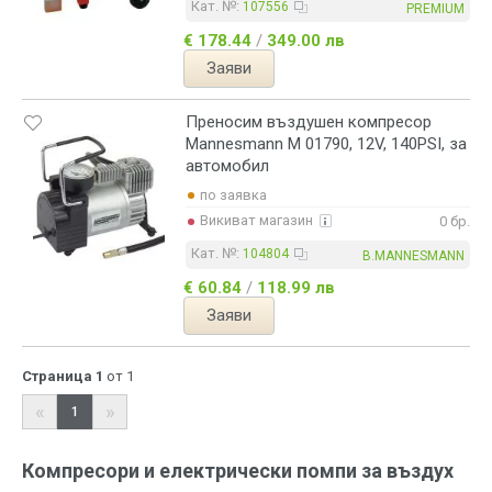
Кат. №:
107556
PREMIUM
€ 178.44
/
349.00 лв
Заяви
Преносим въздушен компресор
Mannesmann M 01790, 12V, 140PSI, за
автомобил
по заявка
Викиват магазин
0 бр.
Кат. №:
104804
B.MANNESMANN
€ 60.84
/
118.99 лв
Заяви
Страница 1
от 1
«
»
1
Компресори и електрически помпи за въздух