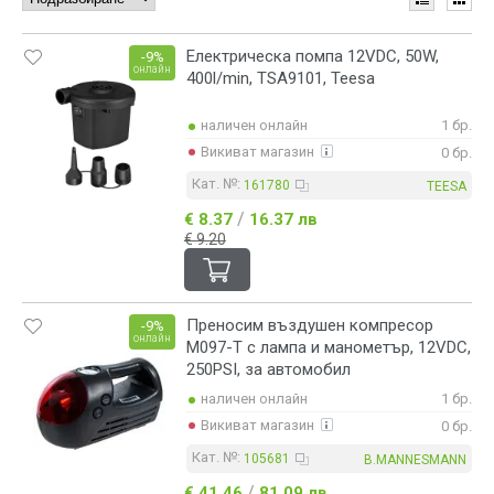
Електрическа помпа 12VDC, 50W,
-9%
онлайн
400l/min, TSA9101, Teesa
наличен онлайн
1 бр.
Викиват магазин
0 бр.
Кат. №:
161780
TEESA
/
€ 8.37
16.37 лв
€ 9.20
Преносим въздушен компресор
-9%
онлайн
M097-T с лампа и манометър, 12VDC,
250PSI, за автомобил
наличен онлайн
1 бр.
Викиват магазин
0 бр.
Кат. №:
105681
B.MANNESMANN
/
€ 41.46
81.09 лв