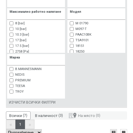
Максимално работно налягане
Модел
8 [bar]
M 01790
10 [bar]
M097-T
10.3 [bar]
PAAC10BK
17 [bar]
TSA9101
17.5 [bar]
18151
2758 [Pa]
18250
Марка
B.MANNESMANN
NEDIS
PREMIUM
TEESA
TROY
ИЗЧИСТИ ВСИЧКИ ФИЛТРИ
Всички
(7)
В наличност
(3)
На място
(0)
«
»
1