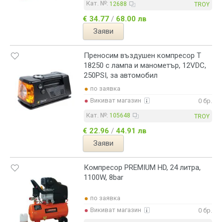
Кат. №:
12688
TROY
€ 34.77
/
68.00 лв
Заяви
Преносим въздушен компресор T
18250 с лампа и манометър, 12VDC,
250PSI, за автомобил
по заявка
Викиват магазин
0 бр.
Кат. №:
105648
TROY
€ 22.96
/
44.91 лв
Заяви
Компресор PREMIUM HD, 24 литра,
1100W, 8bar
по заявка
Викиват магазин
0 бр.