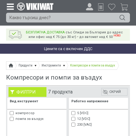
БЕЗПЛАТНА ДОСТАВКА
със Спиди за България до адрес
НОВО
или офис над € 75 (до 30 кг) • до автомат над € 50
Цените са с включен ДДС
Продукти
Инструменти
Компресори и помпи за въздух
Компресори и помпи за въздух
7 продукта
ФИЛТРИ
СКРИЙ
Вид инструмент
Работно напрежение
компресор
5 [VDC]
помпа за въздух
12 [VDC]
230 [VAC]