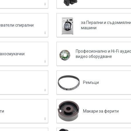
за Перални и съдомиялн
еватели спирални
машини
Професионално и Hi-Fi аудио
рахосмукачки
видео оборудване
Ремъци
ти
Макари за ферити