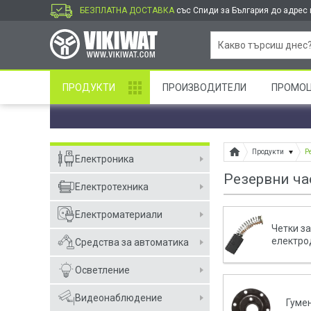
БЕЗПЛАТНА ДОСТАВКА
със Спиди за България до адрес и
ПРОДУКТИ
ПРОИЗВОДИТЕЛИ
ПРОМО
Продукти
Р
Електроника
Резервни ча
Електротехника
Електроматериали
Четки з
електро
Средства за автоматика
Осветление
Видеонаблюдение
Гуме