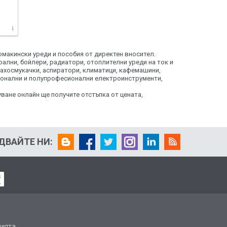
макински уреди и пособия от директен вносител.
ални, бойлери, радиатори, отоплителни уреди на ток и
рахосмукачки, аспиратори, климатици, кафемашини,
ионални и полупрофесионални електроинструменти,
ване онлайн ще получите отстъпка от цената,
ДВАЙТЕ НИ:
ията