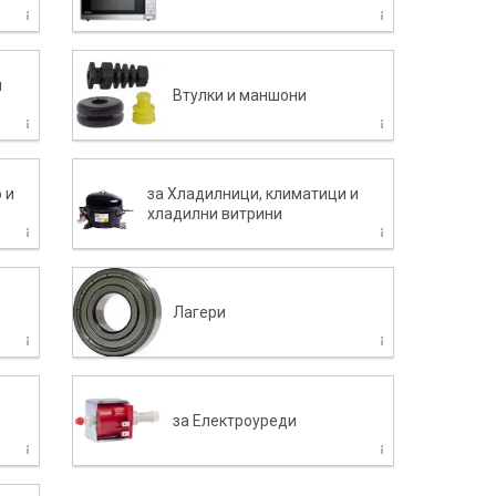
и
Втулки и маншони
 и
за Хладилници, климатици и
хладилни витрини
Лагери
за Електроуреди