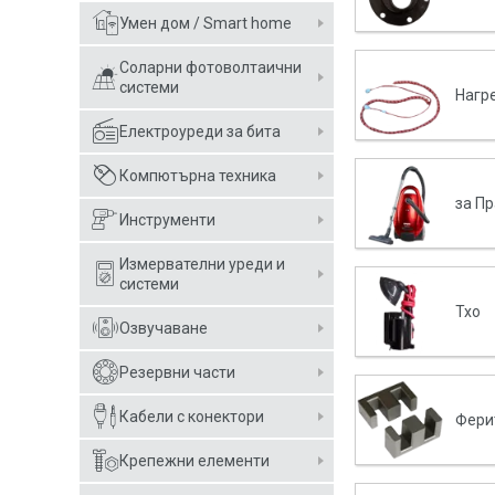
Умен дом / Smart home
Соларни фотоволтаични
системи
Нагр
Електроуреди за бита
Компютърна техника
за П
Инструменти
Измервателни уреди и
системи
Тхо
Озвучаване
Резервни части
Кабели с конектори
Фери
Крепежни елементи