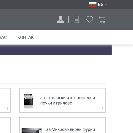
BG
НАС
КОНТАКТ
за Готварски и отоплителни
печки и грилове
за Микровълнови фурни