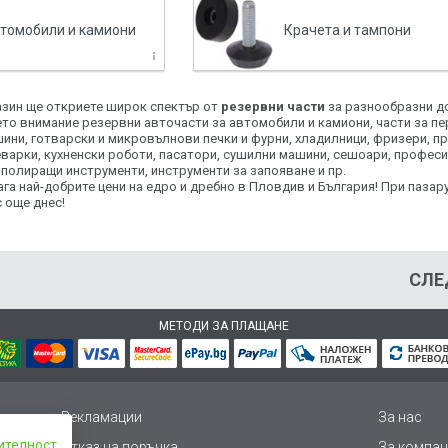
втомобили и камиони
Крачета и тампони
азин ще откриете широк спектър от
резервни части
за разнообразни до
то внимание резервни авточасти за автомобили и камиони, части за пер
шини, готварски и микровълнови печки и фурни, хладилници, фризери, п
варки, кухненски роботи, пасатори, сушилни машини, сешоари, профес
 полиращи инструменти, инструменти за запояване и пр.
а най-добрите цени на едро и дребно в Пловдив и България! При пазару
 още днес!
СЛЕ
МЕТОДИ ЗА ПЛАЩАНЕ
Рекламации
За нас
ителност
Отказ на поръчка
За компан