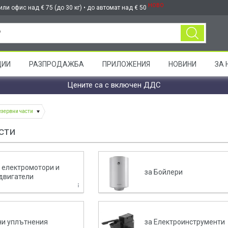
НОВО
ли офис над € 75 (до 30 кг) • до автомат над € 50
ЦИИ
РАЗПРОДАЖБА
ПРИЛОЖЕНИЯ
НОВИНИ
ЗА 
Цените са с включен ДДС
езервни части
сти
а електромотори и
за Бойлери
двигатели
ни уплътнения
за Електроинструменти