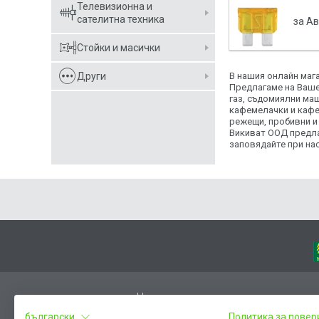
Телевизионна и
сателитна техника
за А
Стойки и масички
Други
В нашия онлайн маг
Предлагаме на Ваше
газ, съдомиялни ма
кафемелачки и кафе
режещи, пробивни и
Викиват ООД предлаг
заповядайте при нас
Начало
български
Политика за повер
Вход