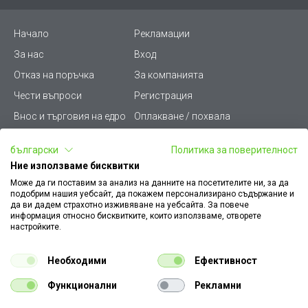
Начало
Рекламации
За нас
Вход
Отказ на поръчка
За компанията
Чести въпроси
Регистрация
Внос и търговия на едро
Оплакване / похвала
Лични данни
Викиват ПРО - (B2B)
български
Политика за поверителност
Условия за ползване
Срокове и доставка
Ние използваме бисквитки
Стани дистрибутор
КЗП
Може да ги поставим за анализ на данните на посетителите ни, за да
подобрим нашия уебсайт, да покажем персонализирано съдържание и
Карта на сайта
Кариери
да ви дадем страхотно изживяване на уебсайта. За повече
информация относно бисквитките, които използваме, отворете
Как да намеря документ
Платформа за AРС
настройките.
към поръчка
Контакт
Политика за бисквитки
Необходими
Ефективност
Конфигуратор за ел.
ключове и контакти
Функционални
Рекламни