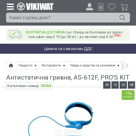
БЕЗПЛАТНА ДОСТАВКА
със Спиди за България до адрес
НОВО
или офис над € 75 (до 30 кг) • до автомат над € 50
Цените са с включен ДДС
Продукти
Инструменти
Уреди и средства за запояване
Аксесоа
Антистатична гривна, AS-612F, PRO'S KIT
30
15
22
48
39260
Каталожен номер:
-15%
онлайн