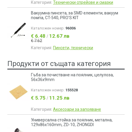
Категория:
Технически спрейове и смазки
Вакуумна пинсета, за SMD елементи, вакуум
помпа, CT-540, PRO'S KIT
Каталожен номер:
96006
€ 6.48
12.67 лв
/
€ 7.62
Категория:
Пинсети, технически
Продукти от същата категория
Гъба за почистване на поялник, целулоза,
56х36х9mm
Каталожен номер:
155528
€ 5.75
11.25 лв
/
Категория:
Аксесоари за запояване
Универсална стойка за поялник, метална,
129x86x160mm, ZD-10, ZHONGDI