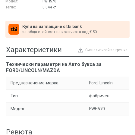
Модел:
FWH570
Тегло:
0.044
кг
Купи на изплащане с tbi bank
за обща стойност на количката над € 50
Характеристики
Сигнализирай за грешка
Технически параметри на Авто букса за
FORD/LINCOLN/MAZDA
Предназначение-марка:
Ford, Lincoln
Тип:
фабричен
Модел:
FWH570
Ревюта