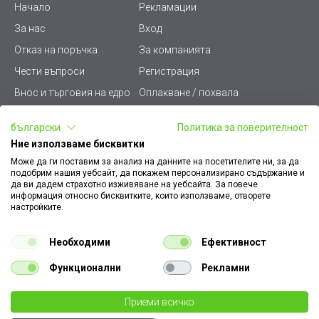
Начало
Рекламации
За нас
Вход
Отказ на поръчка
За компанията
Чести въпроси
Регистрация
Внос и търговия на едро
Оплакване / похвала
Лични данни
Викиват ПРО - (B2B)
български
Политика за поверителност
Условия за ползване
Срокове и доставка
Ние използваме бисквитки
Стани дистрибутор
КЗП
Може да ги поставим за анализ на данните на посетителите ни, за да
подобрим нашия уебсайт, да покажем персонализирано съдържание и
Карта на сайта
Кариери
да ви дадем страхотно изживяване на уебсайта. За повече
информация относно бисквитките, които използваме, отворете
Как да намеря документ
Платформа за AРС
настройките.
към поръчка
Контакт
Политика за бисквитки
Необходими
Ефективност
Конфигуратор за ел.
ключове и контакти
Функционални
Рекламни
Уважаеми Клиенти, моля да имате предвид, че всички изображения на
Приеми всичко
€ 1.94
нашия сайт са илюстративни,