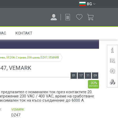
BG
НАС
КОНТАКТ
чен, 1P, 20A, C крива, DIN шина, DZ47, VEMARK
DZ47, VEMARK
01
17
11
08
-30%
онлайн
предпазител с номинален ток през контактите 20
апрежение 230 VAC / 400 VAC, време на сработване
максимален ток на късо съединение до 6000 A.
:
VEMARK
DZ47