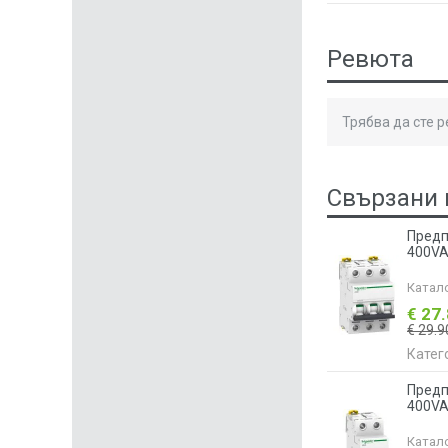
Ревюта
Трябва да сте 
Свързани 
Предп
400VA
Катал
€ 27
€ 29.9
Катег
Предп
400VA
Катал