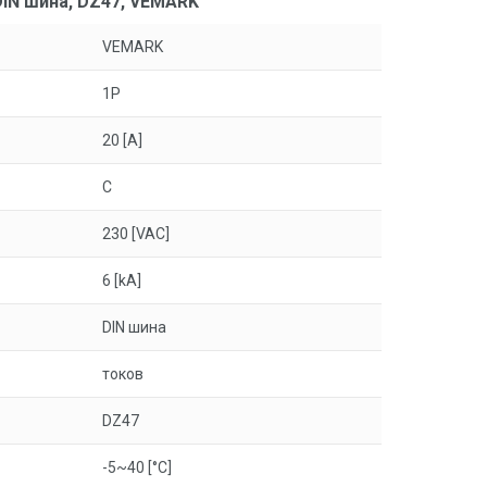
DIN шина, DZ47, VEMARK
VEMARK
1P
20 [A]
C
230 [VAC]
6 [kA]
DIN шина
токов
DZ47
-5~40 [°C]