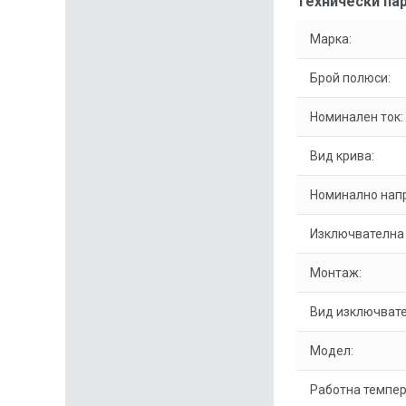
Технически пар
Марка:
Брой полюси:
Номинален ток:
Вид крива:
Номинално нап
Изключвателна
Монтаж:
Вид изключвате
Модел:
Работна темпер