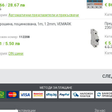
€ 8
.66
28.67 лв
/
6
Кат
ория:
Автоматични предпазители и прекъсвачи
Пред
врошина, поцинкована, 1m, 1.2mm, VEMARK
230/
Кат
ожен номер:
112208
€ 5
81
5.50 лв
/
€ 5.
Кат
ория:
DIN шини
СЛЕ
МЕТОДИ ЗА ПЛАЩАНЕ
Рекламации
За нас