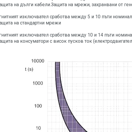
ащита на дълги кабели.Защита на мрежи, захранвани от ген
гнитният изключвател сработва между 5 и 10 пъти номиналн
ащита на стандартни мрежи
гнитният изключвател сработва между 10 и 14 пъти номинал
ащита на консуматори с висок пусков ток (електродвигател