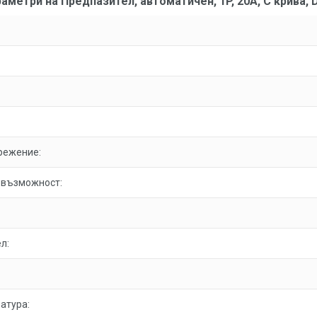
аметри на Предпазител, автоматичен, 1P, 20A, C крива, 
режение:
 възможност:
л:
атура: