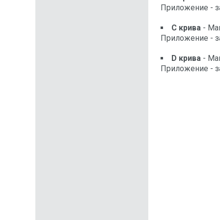
Приложение - з
С крива
- Ма
Приложение - з
D крива
- Ма
Приложение - з