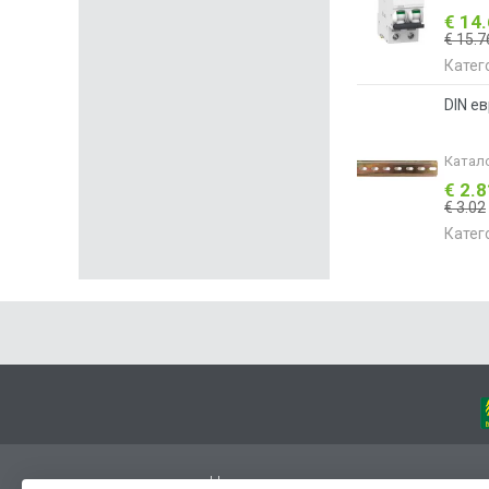
€ 14
€ 15.7
Катег
DIN e
Катал
€ 2.
€ 3.02
Катег
Начало