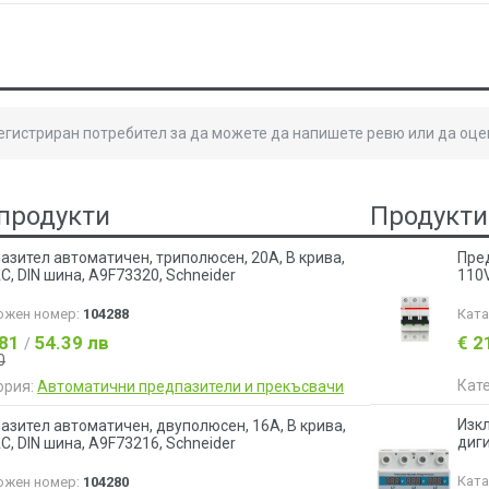
регистриран потребител за да можете да напишете ревю или да оце
продукти
Продукти
азител автоматичен, триполюсен, 20A, B крива,
Пред
C, DIN шина, A9F73320, Schneider
110V
ожен номер:
104288
Кат
.81
54.39 лв
€ 2
/
0
Кат
ория:
Автоматични предпазители и прекъсвачи
Изк
азител автомaтичен, двуполюсен, 16A, B крива,
диги
C, DIN шина, A9F73216, Schneider
Кат
ожен номер:
104280