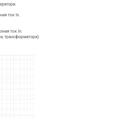
ератори.
ия ток In.
ния ток In.
и, трансформатори).