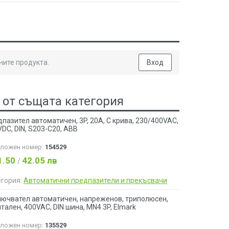
ните продукта.
Вход
 от същата категория
пазител автоматичен, 3P, 20A, C крива, 230/400VAC,
DC, DIN, S203-C20, ABB
аложен номер:
154529
1.50
42.05 лв
/
егория:
Автоматични предпазители и прекъсвачи
лючвател автоматичен, напреженов, триполюсен,
тален, 400VAC, DIN шина, MN4 3P, Elmark
аложен номер:
135529