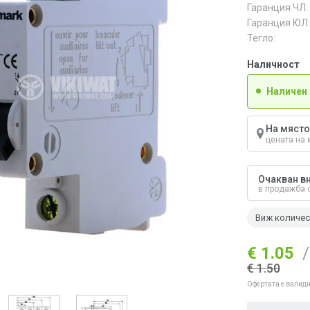
Гаранция ЧЛ:
Гаранция ЮЛ:
Тегло:
Наличност
Наличен
На място
цената на 
Очакван вн
в продажба 
Виж количе
€ 1.05
/
€ 1.50
Офертата е валидн