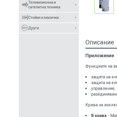
Телевизионна и
сателитна техника
Стойки и масички
Други
Описание
Приложение
Функциите на a
защита на ел
защита на ел
управление;
разединяване
Крива на изключ
В крива
- Ма