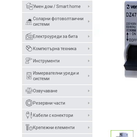
Умен дом / Smart home
Соларни фотоволтаични
системи
Електроуреди за бита
Компютърна техника
Инструменти
Измервателни уреди и
системи
Озвучаване
Резервни части
Кабели с конектори
Крепежни елементи