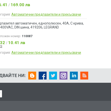
6.41
169.00 лв
/
егория:
Автоматични предпазители и прекъсвачи
пазител автоматичен, еднополюсен, 40A, C крива,
400VAC, DIN шина, 419206, LEGRAND
аложен номер:
110087
.32
10.41 лв
/
72
егория:
Автоматични предпазители и прекъсвачи
ДВАЙТЕ НИ: