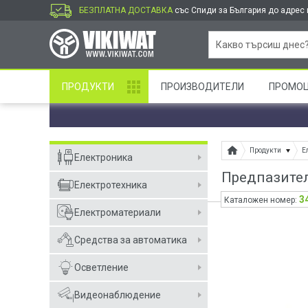
БЕЗПЛАТНА ДОСТАВКА
със Спиди за България до адрес и
ПРОДУКТИ
ПРОИЗВОДИТЕЛИ
ПРОМО
Продукти
Е
Електроника
Предпазител,
Електротехника
3
Каталожен номер:
Електроматериали
Средства за автоматика
Осветление
Видеонаблюдение