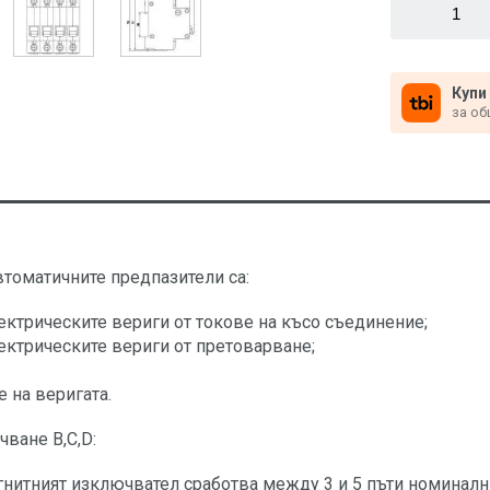
Купи
за об
втоматичните предпазители са:
ектрическите вериги от токове на късо съединение;
ектрическите вериги от претоварване;
 на веригата.
ване B,C,D:
гнитният изключвател сработва между 3 и 5 пъти номинални