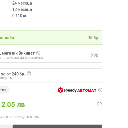
24 месеца
12 месеца
0.110
кг
 онлайн
15 бр.
, магазин Викиват
8 бр.
място може да е различна
ос от 240 бр.
след 16.11
ства
2.05 лв
а от 08.07.2026 до 08.08.2026