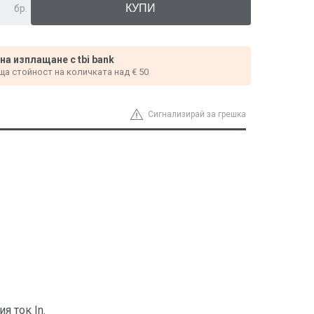
бр.
 на изплащане с tbi bank
ща стойност на количката над € 50
Сигнализирай за грешка
я ток In.