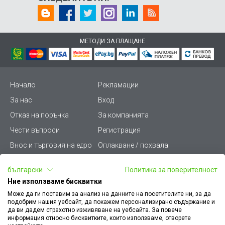
МЕТОДИ ЗА ПЛАЩАНЕ
Начало
Рекламации
За нас
Вход
Отказ на поръчка
За компанията
Чести въпроси
Регистрация
Внос и търговия на едро
Оплакване / похвала
Лични данни
Викиват ПРО - (B2B)
български
Политика за поверителност
Условия за ползване
Срокове и доставка
Ние използваме бисквитки
Стани дистрибутор
КЗП
Може да ги поставим за анализ на данните на посетителите ни, за да
подобрим нашия уебсайт, да покажем персонализирано съдържание и
Карта на сайта
Кариери
да ви дадем страхотно изживяване на уебсайта. За повече
информация относно бисквитките, които използваме, отворете
Как да намеря документ
Платформа за AРС