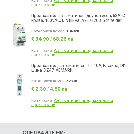
Категория:
Автоматични предпазители и
прекъсвачи
Предпазител автоматичен, двуполюсен, 63A, C
крива, 400VAC, DIN шина, A9F74263, Schneider
Каталожен номер:
104320
€ 34.90
68.26 лв
/
Категория:
Автоматични предпазители и
прекъсвачи
Предпазител, автоматичен, 1P, 10A, B крива, DIN
шина, DZ47, VEMARK
Каталожен номер:
52338
€ 2.30
4.50 лв
/
Категория:
Автоматични предпазители и
прекъсвачи
СЛЕДВАЙТЕ НИ: