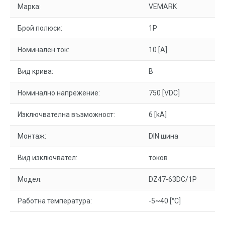
Марка:
VEMARK
Брой полюси:
1P
Номинален ток:
10 [A]
Вид крива:
B
Номинално напрежение:
750 [VDC]
Изключвателна възможност:
6 [kA]
Монтаж:
DIN шина
Вид изключвател:
токов
Модел:
DZ47-63DC/1P
Работна температура:
-5~40 [°C]