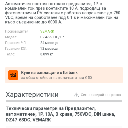
Автоматичен постояннотоков предпазител, 1P, с
номинален ток през контактите 10 A, подходящ за
фотоволтаични PV системи с работно напрежение до 750
VDC, време на сработване под 0.1 s и максимален ток на
късо съединение до 6000 A.
Производител:
VEMARK
Модел:
DZ47-63DC/1P
Гаранция ЧЛ:
24 месеца
Гаранция ЮЛ:
12 месеца
Тегло:
0.099
кг
Купи на изплащане с tbi bank
за обща стойност на количката над € 50
Характеристики
Сигнализирай за грешка
Технически параметри на Предпазител,
автоматичен, 1P, 10A, B крива, 750VDC, DIN шина,
DZ47-63DC, VEMARK