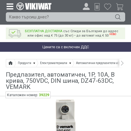
БЕЗПЛАТНА ДОСТАВКА
със Спиди за България до адрес
НОВО
или офис над € 75 (до 30 кг) • до автомат над € 50
Цените са с включен ДДС
Продукти
Електроматериали
Автоматични предпазители и прекъсв
Предпазител, автоматичен, 1P, 10A, B
крива, 750VDC, DIN шина, DZ47-63DC,
VEMARK
39229
Каталожен номер: