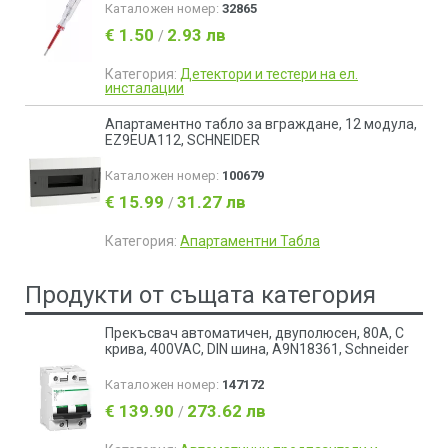
Каталожен номер:
32865
€ 1.50
2.93 лв
/
Категория:
Детектори и тестери на ел.
инсталации
Апартаментно табло за вграждане, 12 модула,
EZ9EUA112, SCHNEIDER
Каталожен номер:
100679
€ 15.99
31.27 лв
/
Категория:
Апартаментни Табла
Продукти от същата категория
Прекъсвач автоматичен, двуполюсен, 80A, C
крива, 400VAC, DIN шина, A9N18361, Schneider
Каталожен номер:
147172
€ 139.90
273.62 лв
/