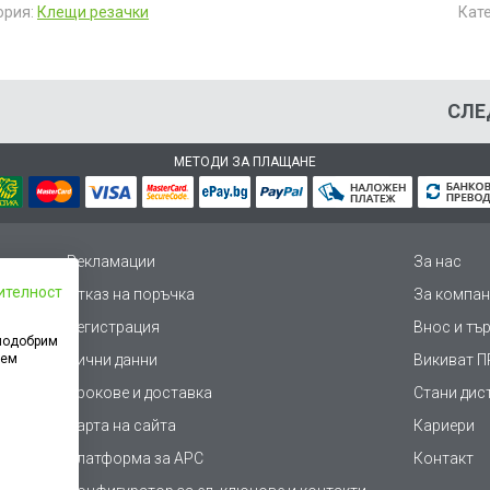
ория:
Клещи резачки
Кат
СЛЕ
МЕТОДИ ЗА ПЛАЩАНЕ
Рекламации
За нас
ителност
Отказ на поръчка
За компан
Регистрация
Внос и тъ
 подобрим
дем
Лични данни
Викиват ПР
Срокове и доставка
Стани дис
Карта на сайта
Кариери
Платформа за AРС
Контакт