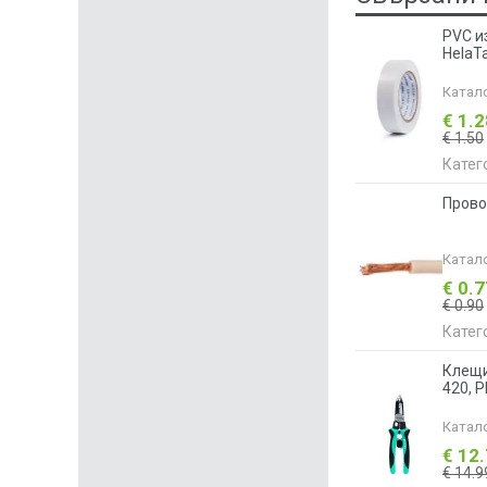
PVC и
HelaTa
Катал
€ 1.
€ 1.50
Катег
Прово
Катал
€ 0.
€ 0.90
Катег
Клещи
420, P
Катал
€ 12
€ 14.9