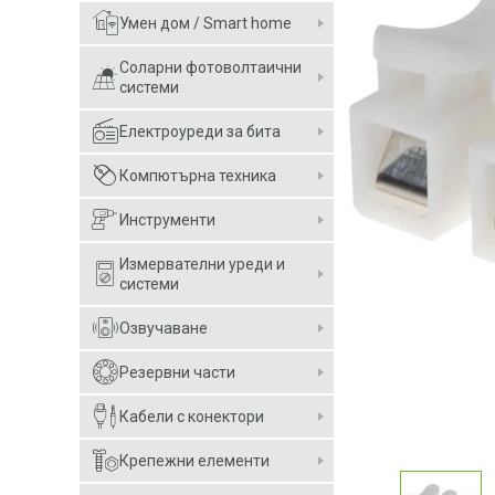
Умен дом / Smart home
Соларни фотоволтаични
системи
Електроуреди за бита
Компютърна техника
Инструменти
Измервателни уреди и
системи
Озвучаване
Резервни части
Кабели с конектори
Крепежни елементи