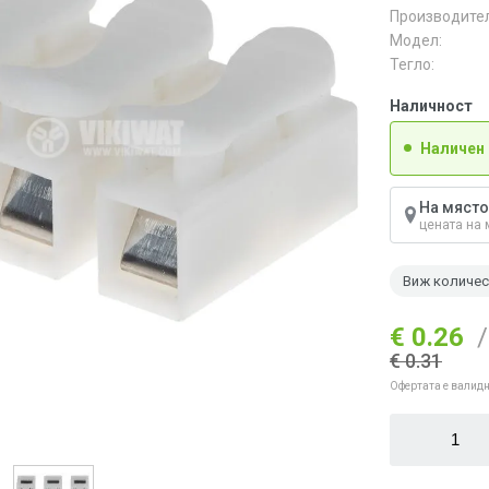
Производител
Модел:
Тегло:
Наличност
Наличен
На място
цената на 
Виж количе
€ 0.26
/
€ 0.31
Офертата е валидн