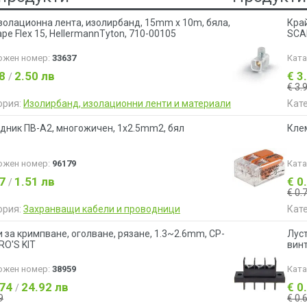
золационна лента, изолирбанд, 15mm x 10m, бяла,
Край
pe Flex 15, HellermannTyton, 710-00105
SCA
ожен номер:
33637
Кат
28
2.50 лв
€ 3
/
€ 3.
ория:
Изолирбанд, изолационни ленти и материали
Кат
дник ПВ-А2, многожичен, 1x2.5mm2, бял
Клем
ожен номер:
96179
Кат
77
1.51 лв
€ 0
/
€ 0.
ория:
Захранващи кабели и проводници
Кат
 за кримпване, оголване, рязане, 1.3~2.6mm, CP-
Луст
RO'S KIT
вин
ожен номер:
38959
Кат
.74
24.92 лв
€ 0
/
9
€ 0.