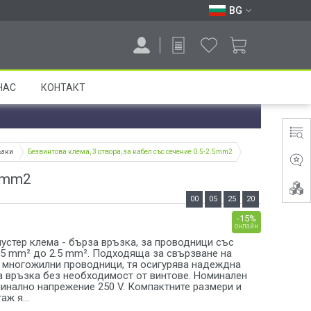
BG
НАС
КОНТАКТ
ъзки
Безвинтова клема, 3 отвора, за кабел със сечение 0.5-2.5mm2
.5mm2
00
05
25
19
-15%
онлайн
устер клема - бърза връзка, за проводници със
0.5 mm² до 2.5 mm². Подходяща за свързване на
 многожилни проводници, тя осигурява надеждна
а връзка без необходимост от винтове. Номинален
минално напрежение 250 V. Компактните размери и
ж я...