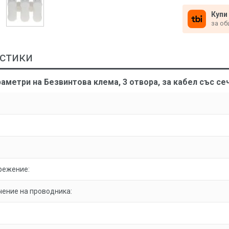
Купи
за об
стики
аметри на Безвинтова клема, 3 отвора, за кабел със се
режение:
ение на проводника: