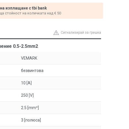
 на изплащане с tbi bank
ща стойност на количката над € 50
Сигнализирай за грешка
чение 0.5-2.5mm2
VEMARK
безвинтова
10 [A]
250 [V]
2.5 [mm²]
3 [полюса]