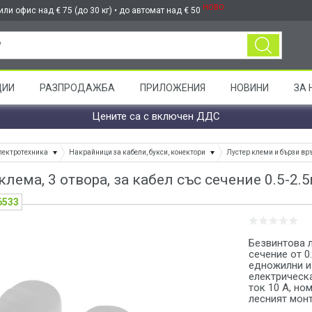
НОВО
ли офис над € 75 (до 30 кг) • до автомат над € 50
ЦИИ
РАЗПРОДАЖБА
ПРИЛОЖЕНИЯ
НОВИНИ
ЗА 
Цените са с включен ДДС
лектротехника
Накрайници за кабели, букси, конектори
Лустер клеми и бързи вр
лема, 3 отвора, за кабел със сечение 0.5-2
6533
Безвинтова л
сечение от 
едножилни и
електрическ
ток 10 A, но
лесният монта