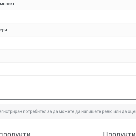
омплект:
ери:
регистриран потребител за да можете да напишете ревю или да оце
продукти
Продукти