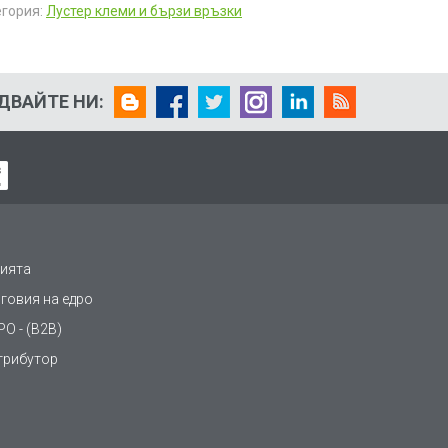
егория:
Лустер клеми и бързи връзки
ДВАЙТЕ НИ:
ията
рговия на едро
О - (B2B)
трибутор