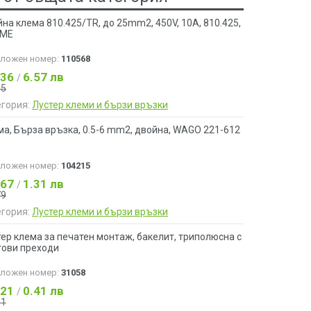
на клема 810.425/TR, до 25mm2, 450V, 10A, 810.425,
ME
аложен номер:
110568
.36
6.57 лв
/
95
егория:
Лустер клеми и бързи връзки
а, Бърза връзка, 0.5-6 mm2, двойна, WAGO 221-612
аложен номер:
104215
.67
1.31 лв
/
79
егория:
Лустер клеми и бързи връзки
ер клема за печатен монтаж, бакелит, триполюсна с
тови преходи
аложен номер:
31058
.21
0.41 лв
/
61