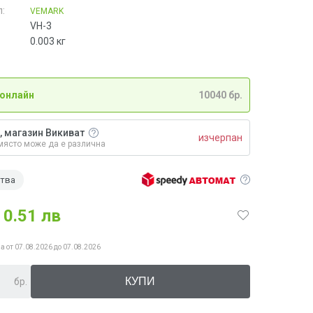
:
VEMARK
VH-3
0.003
кг
 онлайн
10040 бр.
, магазин Викиват
изчерпан
място може да е различна
ства
0.51 лв
а от 07.08.2026 до 07.08.2026
бр.