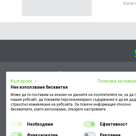
Катег
Начало
български
Политика за повер
Вход
Ние използваме бисквитки
Чести въпроси
Може да ги поставим за анализ на данните на посетителите ни, за да
нашия уебсайт, да покажем персонализирано съдържание и да ви да
Оплакване / похвала
страхотно изживяване на уебсайта. За повече информация относно
Условия за ползване
бисквитките, които използваме, отворете настройките.
КЗП
Необходими
Ефективност
Как да намеря документ към поръчка
Функционални
Рекламни