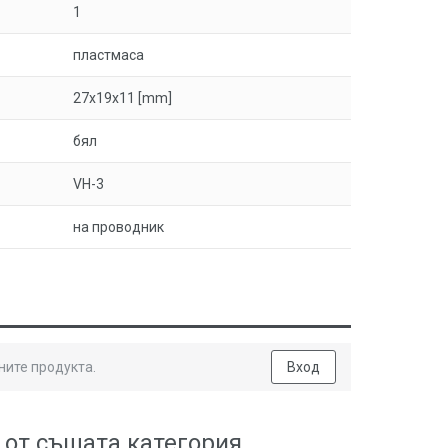
1
пластмаса
27x19x11 [mm]
бял
VH-3
на проводник
ните продукта.
Вход
 от същата категория