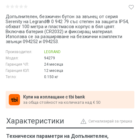
Допълнителен, безжичен бутон за звънец от серия
Serenity на Legrand® 0 942 79 със степен за защита IP54,
обхват 100 метра и пластмасов корпус в бял цвят.
Включва батерия (CR2032) и фиксиращ материал.
Използва се за разширяване на безжични комплекти
звънци 094252 и 094253.
Производител:
LEGRAND
Модел:
94279
Гаранция ЧЛ:
24 месеца
Гаранция ЮЛ:
12 месеца
Тегло:
0.150
кг
Купи на изплащане с tbi bank
за обща стойност на количката над € 50
Характеристики
Сигнализирай за грешка
Технически параметри на Допълнителен,