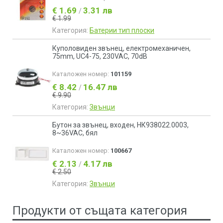
€ 1.69
3.31 лв
/
€ 1.99
Категория:
Батерии тип плоски
Куполовиден звънец, електромеханичен,
75mm, UC4-75, 230VAC, 70dB
Каталожен номер:
101159
€ 8.42
16.47 лв
/
€ 9.90
Категория:
Звънци
Бутон за звънец, входен, НК938022.0003,
8~36VAC, бял
Каталожен номер:
100667
€ 2.13
4.17 лв
/
€ 2.50
Категория:
Звънци
Продукти от същата категория