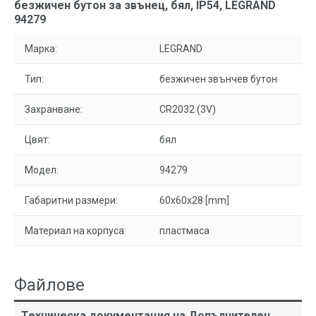
безжичен бутон за звънец, бял, IP54, LEGRAND
94279
Марка:
LEGRAND
Тип:
безжичен звънчев бутон
Захранване:
CR2032 (3V)
Цвят:
бял
Модел:
94279
Габаритни размери:
60x60x28 [mm]
Материал на корпуса:
пластмаса
Файлове
Техническа документация на Допълнителен,