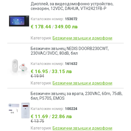
Дисплей, за видеодомофонно устройство,
сензорен, 12VDC, DAHUA, VTH2421FB-P
Каталожен номер:
153072
€ 178.44
349.00 лв
/
Категория:
Безжични звънци и домофони
Безжичен звънец NEDIS DOORB230CWT,
230VAC/3VDC, 80dB, бял
Каталожен номер:
161632
€ 16.95
33.15 лв
/
€ 19.94
Категория:
Безжични звънци и домофони
Безжичен звънец за врата, 230VAC, 60m, 75dB,
бял, P5705, EMOS
Каталожен номер:
100224
€ 11.69
22.86 лв
/
€ 13.75
Категория:
Безжични звънци и домофони