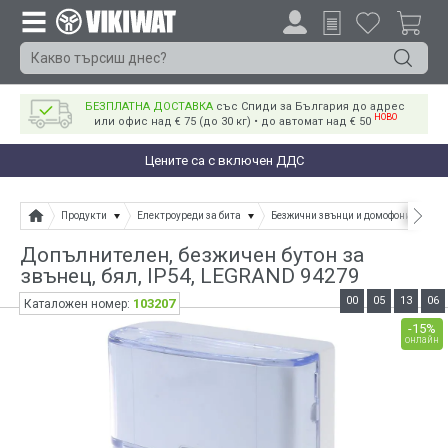
БЕЗПЛАТНА ДОСТАВКА
със Спиди за България до адрес
НОВО
или офис над € 75 (до 30 кг) • до автомат над € 50
Цените са с включен ДДС
Продукти
Електроуреди за бита
Безжични звънци и домофони
Доп
Допълнителен, безжичен бутон за
звънец, бял, IP54, LEGRAND 94279
00
05
13
06
103207
Каталожен номер:
-15%
онлайн