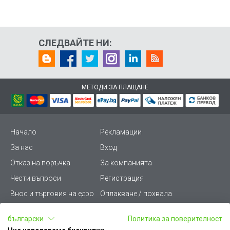
СЛЕДВАЙТЕ НИ:
МЕТОДИ ЗА ПЛАЩАНЕ
Начало
Рекламации
За нас
Вход
Отказ на поръчка
За компанията
Чести въпроси
Регистрация
Внос и търговия на едро
Оплакване / похвала
Лични данни
Викиват ПРО - (B2B)
български
Политика за поверителност
Условия за ползване
Срокове и доставка