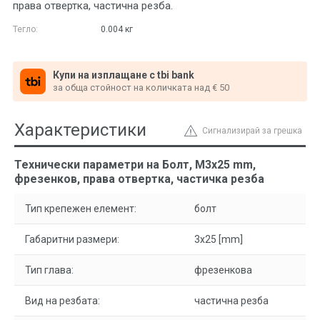
права отвертка, частична резба.
Тегло:
0.004
кг
Купи на изплащане с tbi bank
за обща стойност на количката над € 50
Характеристики
Сигнализирай за грешка
Технически параметри на Болт, M3x25 mm,
фрезенков, права отвертка, частичка резба
Тип крепежен елемент:
болт
Габаритни размери:
3x25 [mm]
Тип глава:
фрезенкова
Вид на резбата:
частична резба