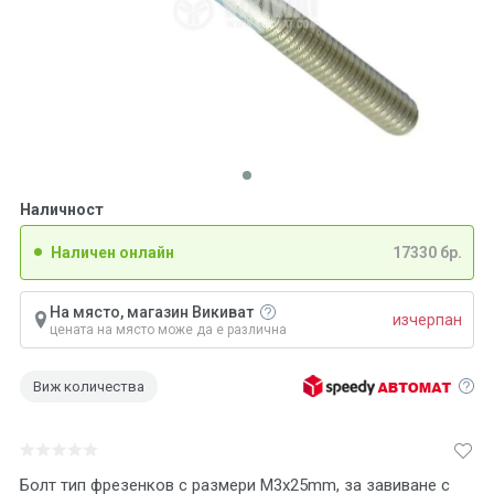
Наличност
Наличен онлайн
17330 бр.
На място, магазин Викиват
изчерпан
цената на място може да е различна
Виж количества
Болт тип фрезенков с размери М3x25mm, за завиване с