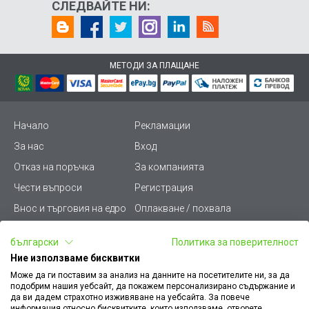
СЛЕДВАЙТЕ НИ:
МЕТОДИ ЗА ПЛАЩАНЕ
Начало
Рекламации
За нас
Вход
Отказ на поръчка
За компанията
Чести въпроси
Регистрация
Внос и търговия на едро
Оплакване / похвала
Лични данни
Викиват ПРО - (B2B)
български
Политика за поверителност
Условия за ползване
Срокове и доставка
Ние използваме бисквитки
Стани дистрибутор
КЗП
Може да ги поставим за анализ на данните на посетителите ни, за да
подобрим нашия уебсайт, да покажем персонализирано съдържание и
Карта на сайта
Кариери
да ви дадем страхотно изживяване на уебсайта. За повече
информация относно бисквитките, които използваме, отворете