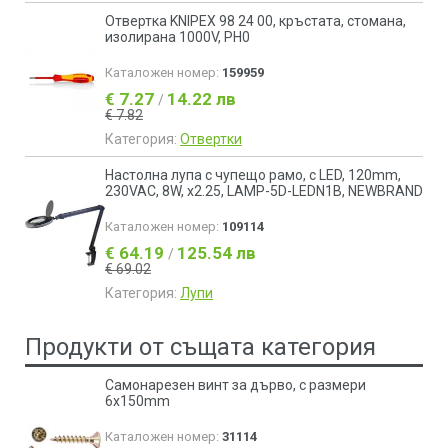
Отвертка KNIPEX 98 24 00, кръстата, стомана,
изолирана 1000V, PH0
Каталожен номер:
159959
€ 7.27
14.22 лв
/
€ 7.82
Категория:
Отвертки
Настолна лупа с чупещо рамо, с LED, 120mm,
230VAC, 8W, x2.25, LAMP-5D-LEDN1B, NEWBRAND
Каталожен номер:
109114
€ 64.19
125.54 лв
/
€ 69.02
Категория:
Лупи
Продукти от същата категория
Самонарезен винт за дърво, с размери
6x150mm
Каталожен номер:
31114