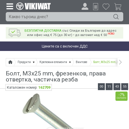
БЕЗПЛАТНА ДОСТАВКА
със Спиди за България до адрес
НОВО
или офис над € 75 (до 30 кг) • до автомат над € 50
Цените са с включен ДДС
Продукти
Крепежни елементи
Винтове
Болт, M3x25 mm, фрезенко
Болт, M3x25 mm, фрезенков, права
отвертка, частичка резба
00
11
43
55
162709
Каталожен номер:
-7%
онлайн