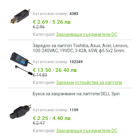
Каталожен номер:
4383
€ 2.69
5.26 лв
/
€ 2.96
Категория:
Захранващи съединители DC
Зарядно за лаптоп Toshiba, Asus, Acer, Lenovo,
100-240VAC, 19VDC, 3.42A, 65W, ф5.5x2.5mm
Каталожен номер:
102249
€ 13.50
26.40 лв
/
€ 14.83
Категория:
Зарядни устройства за лаптопи
Букса за захранване на лаптопи DELL 3pin
Каталожен номер:
1109
€ 2.25
4.40 лв
/
€ 2.47
Категория:
Захранващи съединители DC