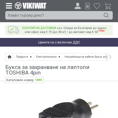
БЕЗПЛАТНА ДОСТАВКА
със Спиди за България до адрес
НОВО
или офис над € 75 (до 30 кг) • до автомат над € 50
Цените са с включен ДДС
Продукти
Електротехника
Накрайници за кабели, букси, конектори
Букса за захранване на лаптопи
TOSHIBA 4pin
1091
Каталожен номер: