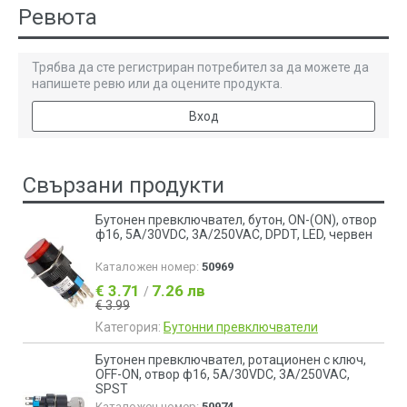
Ревюта
Трябва да сте регистриран потребител за да можете да
напишете ревю или да оцените продукта.
Вход
Свързани продукти
Бутонен превключвател, бутон, ON-(ON), отвор
ф16, 5A/30VDC, 3A/250VAC, DPDT, LED, червен
Каталожен номер:
50969
€ 3.71
7.26 лв
/
€ 3.99
Категория:
Бутонни превключватели
Бутонен превключвател, ротационен с ключ,
OFF-ON, отвор ф16, 5A/30VDC, 3A/250VAC,
SPST
Каталожен номер:
50974