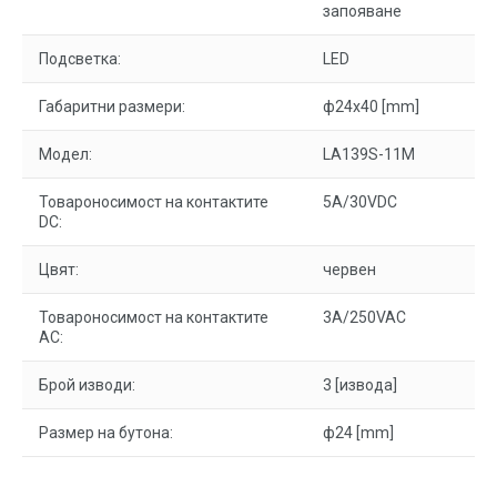
запояване
Подсветка:
LED
Габаритни размери:
ф24x40 [mm]
Модел:
LA139S-11M
Товароносимост на контактите
5A/30VDC
DC:
Цвят:
червен
Товароносимост на контактите
3A/250VAC
AC:
Брой изводи:
3 [извода]
Размер на бутона:
ф24 [mm]