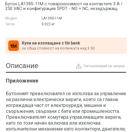
Бутон LA139S-11M с товароносимост на контактите 3 А /
250 VAC и конфигурация SPDT - NO + NC, незадържащ.
Модел:
LA139S-11M
Тегло:
0.022
кг
Купи на изплащане с tbi bank
за обща стойност на количката над € 50
Описание
Сигнализирай за грешка
Приложение
Бутонният превключвател се използва за управление
на различни електрически вериги, които са главна
изграждаща част от електроуреди, машини и
съоръжения, свързани с бита или промишлеността.
Превключвателят комутира управляващите вериги,
като по този начин включва или изключва
изпълнителни механизми като контактори, двигатели,