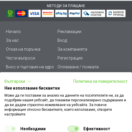
МЕТОДИ ЗА ПЛАЩАНЕ
Начало
Рекламации
За нас
Вход
Отказ на поръчка
За компанията
Чести въпроси
Регистрация
Внос и търговия на едро
Оплакване / похвала
Лични данни
Викиват ПРО - (B2B)
български
Политика за поверителност
Условия за ползване
Срокове и доставка
Ние използваме бисквитки
Стани дистрибутор
КЗП
Може да ги поставим за анализ на данните на посетителите ни, за да
подобрим нашия уебсайт, да покажем персонализирано съдържание и
Карта на сайта
Кариери
да ви дадем страхотно изживяване на уебсайта. За повече
информация относно бисквитките, които използваме, отворете
Как да намеря документ
Платформа за AРС
настройките.
към поръчка
Контакт
Политика за бисквитки
Необходими
Ефективност