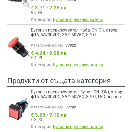
€ 3.71
7.26 лв
/
€ 3.99
Категория:
Бутонни превключватели
Бутонен превключвател, гъба, ON-ON, отвор
ф16, 5A/30VDC, 3A/250VAC, SPDТ
Каталожен номер:
37822
€ 4.64
9.08 лв
/
€ 4.99
Категория:
Бутонни превключватели
Продукти от същата категория
Бутонен превключвател, бутон, ON-(ON), отвор
ф16, 5A/30VDC, 3A/250VAC, SPDT, LED, червен
Каталожен номер:
37792
€ 3.63
7.10 лв
/
€ 3.90
Категория:
Бутонни превключватели