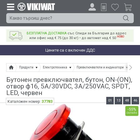
БЕЗПЛАТНА ДОСТАВКА
със Спиди за България до адрес
НОВО
или офис над € 75 (до 30 кг) • до автомат над € 50
Цените са с включен ДДС
Продукти
Електротехника
Превключватели и индикатори
Бут
Бутонен превключвател, бутон, ON-(ON),
отвор ф16, 5A/30VDC, 3A/250VAC, SPDТ,
LED, червен
01
13
48
46
37783
Каталожен номер:
-55%
онлайн