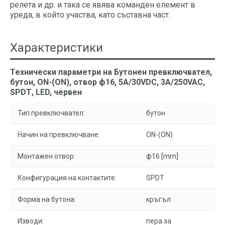
релета и др. и така се явява команден елемент в
уреда, в който участва, като съставна част.
Характеристики
Технически параметри на Бутонен превключвател,
бутон, ON-(ON), отвор ф16, 5A/30VDC, 3A/250VAC,
SPDТ, LED, червен
Тип превключвател:
бутон
Начин на превключване:
ON-(ON)
Монтажен отвор:
ф16 [mm]
Конфигурация на контактите:
SPDT
Форма на бутона:
кръгъл
Изводи:
пера за