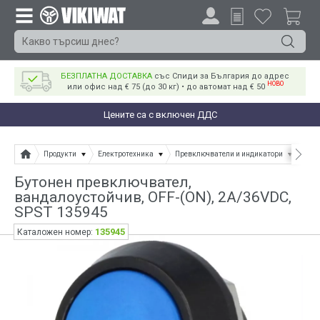
БЕЗПЛАТНА ДОСТАВКА
със Спиди за България до адрес
НОВО
или офис над € 75 (до 30 кг) • до автомат над € 50
Цените са с включен ДДС
Продукти
Електротехника
Превключватели и индикатори
Бут
Бутонен превключвател,
вандалоустойчив, OFF-(ON), 2A/36VDC,
SPST 135945
135945
Каталожен номер: