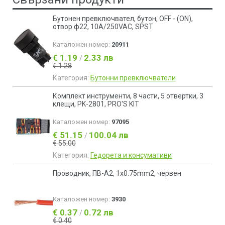
Бутонен превключвател, бутон, OFF - (ON),
отвор ф22, 10A/250VAC, SPST
Каталожен номер:
20911
€ 1.19
2.33 лв
/
€ 1.28
Категория:
Бутонни превключватели
Комплект инструменти, 8 части, 5 отвертки, 3
клещи, PK-2801, PRO'S KIT
Каталожен номер:
97095
€ 51.15
100.04 лв
/
€ 55.00
Категория:
Гедорета и консумативи
Проводник, ПВ-А2, 1x0.75mm2, червен
Каталожен номер:
3930
€ 0.37
0.72 лв
/
€ 0.40