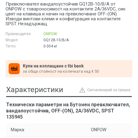
Превключвател вандалоустойчив GQ12B-10/B/A от
ONPOW с товароносимост на контактите 2A/36VDC, син
цвят на клавиша и начин на превключване OFF-(ON).
Изводи винтови клеми и конфигурация на контактите
SPST. Незадържащ.
Производител:
ONPOW
Модел:
GQ12B-10/B/A
Тегло:
0.004
кг
Купи на изплащане с tbi bank
за обща стойност на количката над € 50
Характеристики
Сигнализирай за грешка
Технически параметри на Бутонен превключвател,
вандалоустойчив, OFF-(ON), 2A/36VDC, SPST
135945
Марка:
ONPOW