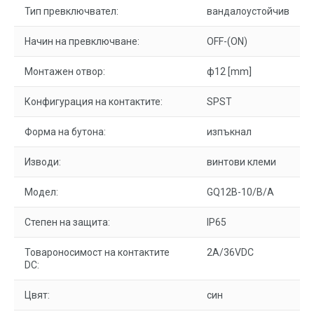
Тип превключвател:
вандалоустойчив
Начин на превключване:
OFF-(ON)
Монтажен отвор:
ф12 [mm]
Конфигурация на контактите:
SPST
Форма на бутона:
изпъкнал
Изводи:
винтови клеми
Модел:
GQ12B-10/B/A
Степен на защита:
IP65
Товароносимост на контактите
2A/36VDC
DC:
Цвят:
син