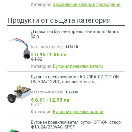
Категория:
Захранващи кабели и проводници
Продукти от същата категория
Държач за бутонен превключвател ф16mm,
5pin
Каталожен номер:
113110
€ 0.95
1.86 лв
/
€ 1.02
Категория:
Бутонни превключватели
Бутонен превключвател A3-20BA-07, OFF-ON-
ON, 30А/12VDC, панелен монтаж
Каталожен номер:
105334
€ 6.61
12.93 лв
/
€ 7.11
Категория:
Бутонни превключватели
Бутонен превключвател, бутон, OFF-ON, отвор
ф10, 2A/230VAC, SPST