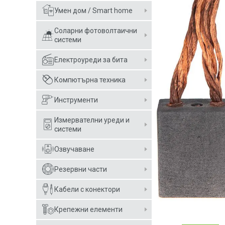
Умен дом / Smart home
Соларни фотоволтаични
системи
Електроуреди за бита
Компютърна техника
Инструменти
Измервателни уреди и
системи
Озвучаване
Резервни части
Кабели с конектори
Крепежни елементи