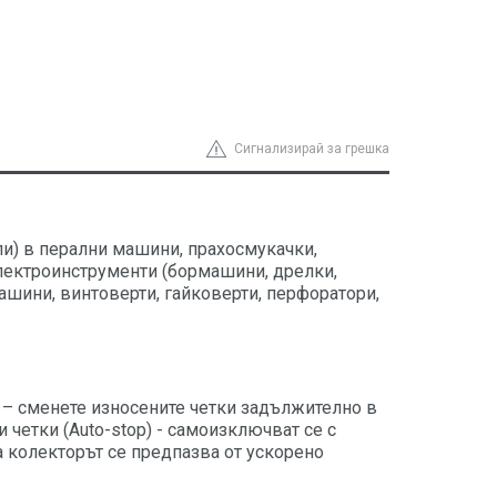
Сигнализирай за грешка
и) в перални машини, прахосмукачки,
електроинструменти (бормашини, дрелки,
шини, винтоверти, гайковерти, перфоратори,
 – сменете износените четки задължително в
четки (Auto-stop) - самоизключват се с
а колекторът се предпазва от ускорено