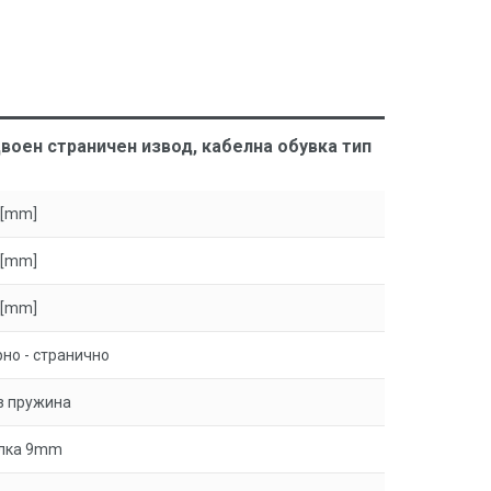
воен страничен извод, кабелна обувка тип
 [mm]
 [mm]
 [mm]
рно - странично
з пружина
лка 9mm