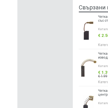
Свързани 
Четка
със с
Катал
€ 2.
Катег
Четка
извод
Катал
€ 1.
€ 1.99
Катег
Четка
центр
Катал