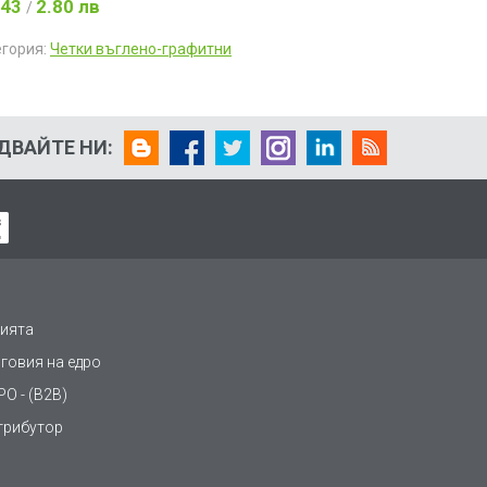
.43
2.80 лв
/
егория:
Четки въглено-графитни
ДВАЙТЕ НИ:
ията
рговия на едро
О - (B2B)
трибутор