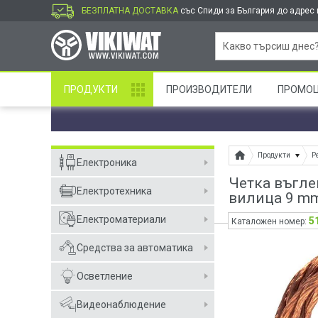
БЕЗПЛАТНА ДОСТАВКА
със Спиди за България до адрес и
ПРОДУКТИ
ПРОИЗВОДИТЕЛИ
ПРОМО
Продукти
Р
Електроника
Четка въгле
Електротехника
вилица 9 m
Електроматериали
5
Каталожен номер:
Средства за автоматика
Осветление
Видеонаблюдение