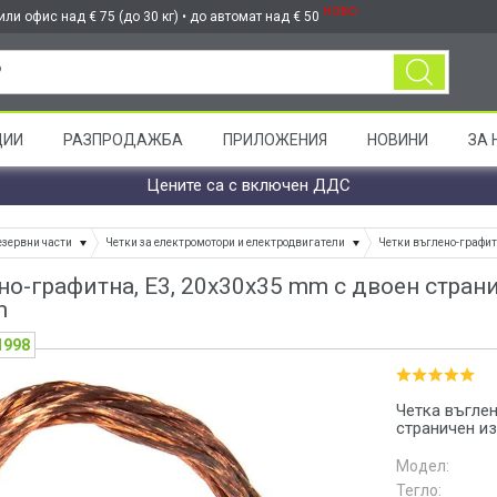
НОВО
ли офис над € 75 (до 30 кг) • до автомат над € 50
ЦИИ
РАЗПРОДАЖБА
ПРИЛОЖЕНИЯ
НОВИНИ
ЗА 
Цените са с включен ДДС
езервни части
Четки за електромотори и електродвигатели
Четки въглено-графи
но-графитна, E3, 20x30x35 mm с двоен стран
m
1998
Четка въглен
страничен из
Модел:
Тегло: