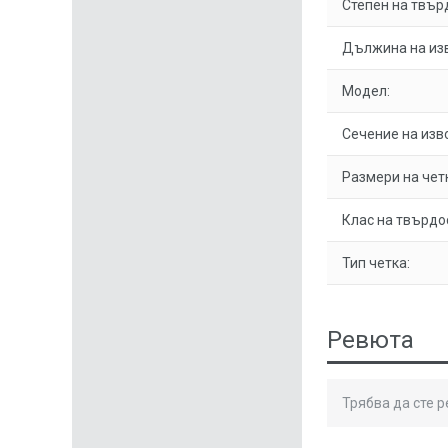
Степен на твър
Дължина на из
Модел:
Сечение на изв
Размери на чет
Клас на твърдо
Тип четка:
Ревюта
Трябва да сте 