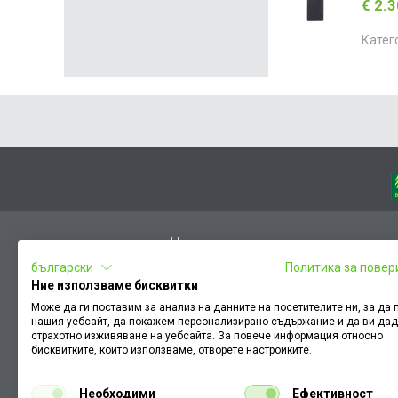
€ 2.
Катег
Начало
български
Политика за повер
Вход
Ние използваме бисквитки
Чести въпроси
Може да ги поставим за анализ на данните на посетителите ни, за да
нашия уебсайт, да покажем персонализирано съдържание и да ви да
Оплакване / похвала
страхотно изживяване на уебсайта. За повече информация относно
Условия за ползване
бисквитките, които използваме, отворете настройките.
КЗП
Необходими
Ефективност