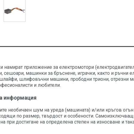
ки намират приложение за електромотори (електродвигател
и, сешоари, машинки за бръснене, играчки, както и ръчни 
шлайфи, шлифовъчни машини, прободни триони, отрезни ма
рофесионалисти и любители.
а информация
ите необичаен шум на уреда (машината) и/или кръгов огън
ходящи по размер, твърдост и особености. Самоизключващи 
а при достигане на определена степен на износване и так