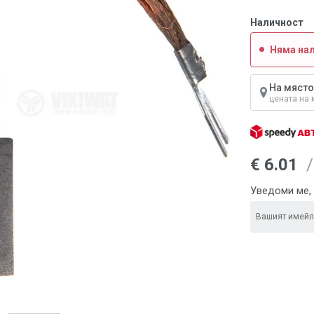
Наличност
Няма на
На място
цената на 
€ 6.01
/
Уведоми ме, 