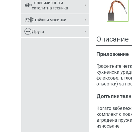
Телевизионна и
сателитна техника
Стойки и масички
Други
Описание
Приложение
Графитните чет
кухненски уред
флексове, ъгло
отвертки) за п
Допълнителн
Когато забележ
комплект с под
вградена пружин
износване.