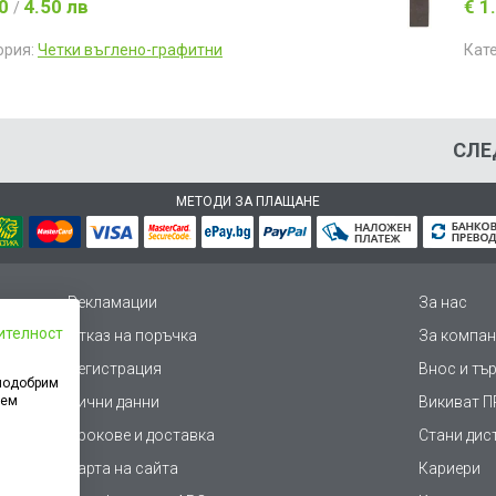
30
4.50 лв
€ 1
/
ория:
Четки въглено-графитни
Кат
СЛЕ
МЕТОДИ ЗА ПЛАЩАНЕ
Рекламации
За нас
ителност
Отказ на поръчка
За компан
Регистрация
Внос и тъ
 подобрим
дем
Лични данни
Викиват ПР
Срокове и доставка
Стани дис
Карта на сайта
Кариери