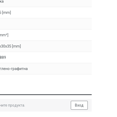
ка
5 [mm]
[mm²]
x30x35 [mm]
889
глено-графитна
ните продукта.
Вход