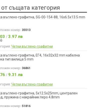
 от същата категория
а въглено-графитна, SG-00-154-88, 16x6.5x13.5 mm
аложен номер:
35513
.03
3.97 лв
/
90
егория:
Четки въглено-графитни
ка въглено-графитна, ЕГ4, 16x32x32 mm кабелна
вка тип вилица 5 mm
аложен номер:
36861
.76
9.31 лв
/
егория:
Четки въглено-графитни
ка въглено-графитна, 5x12.5x25mm, централен
од, пружина с накрайник перо 4.8mm
аложен номер:
51816