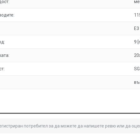
дост:
ме
водите:
11
E3
од:
9 
ката:
20
ст:
SG
въ
регистриран потребител за да можете да напишете ревю или да оце