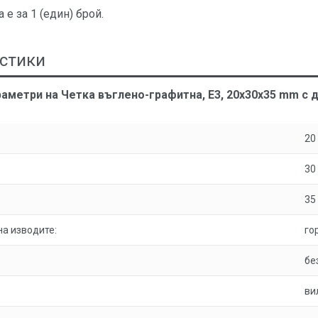
 е за 1 (един) брой.
стики
аметри на Четка въглено-графитна, E3, 20x30x35 mm с д
20
30
35
а изводите:
го
бе
ви