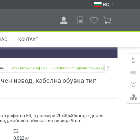
BG
НАС
КОНТАКТ
тни
Четка въглено-графитна, E3, 20x30x35 mm с двоен страничен извод, кабелна обувка 
ичен извод, кабелна обувка тип
о-графитна E3, с размери 20x30x35mm, с двоен
вод, кабелна обувка тип вилица 9mm.
E3
0.022
кг