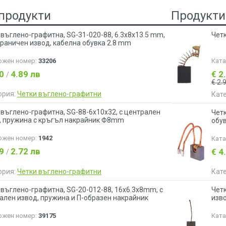
продукти
Продукти
 въглено-графитна, SG-31-020-88, 6.3x8x13.5 mm,
Четк
траничен извод, кабелна обувка 2.8 mm
ожен номер:
33206
Кат
50
4.89 лв
€ 2
/
€ 2.
ория:
Четки въглено-графитни
Кат
 въглено-графитна, SG-88-6x10x32, с централен
Чет
, пружина с кръгъл накрайник Ф8mm
обу
ожен номер:
1942
Кат
39
2.72 лв
€ 4
/
ория:
Четки въглено-графитни
Кат
 въглено-графитна, SG-20-012-88, 16х6.3x8mm, с
Чет
ален извод, пружина и П-образен накрайник
изв
ожен номер:
39175
Кат