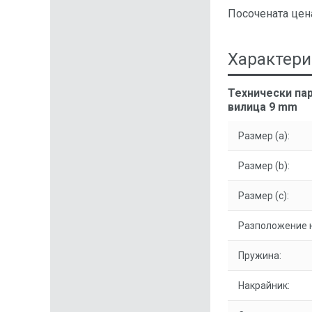
Посочената цена
Характери
Технически пар
вилица 9 mm
Размер (a):
Размер (b):
Размер (c):
Разположение н
Пружина:
Накрайник: