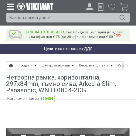
БЕЗПЛАТНА ДОСТАВКА
със Спиди за България до адрес
НОВО
или офис над € 75 (до 30 кг) • до автомат над € 50
Цените са с включен ДДС
Продукти
Електроматериали
Ключове и Контакти
Рамки и акс
Четворна рамка, хоризонтална,
297x84mm, тъмно сива, Arkedia Slim,
Panasonic, WNTF0804-2DG
110454
Каталожен номер: