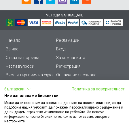
МЕТОДИ ЗА ПЛАЩАНЕ
Начало
Рекламации
За нас
Вход
Отказ на поръчка
За компанията
Чести въпроси
Регистрация
Внос и търговия на едро
Оплакване / похвала
Лични данни
Викиват ПРО - (B2B)
български
Политика за поверителност
Условия за ползване
Срокове и доставка
Ние използваме бисквитки
Стани дистрибутор
КЗП
Може да ги поставим за анализ на данните на посетителите ни, за да
подобрим нашия уебсайт, да покажем персонализирано съдържание и
Карта на сайта
Кариери
да ви дадем страхотно изживяване на уебсайта. За повече
информация относно бисквитките, които използваме, отворете
Как да намеря документ
Платформа за AРС
настройките.
към поръчка