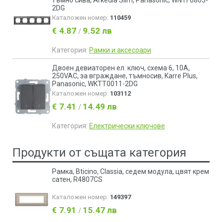
2DG
Каталожен номер:
110459
€ 4.87
9.52 лв
/
Категория:
Рамки и аксесоари
Двоен девиаторен ел. ключ, схема 6, 10A,
250VAC, за вграждане, тъмносив, Karre Plus,
Panasonic, WKTT0011-2DG
Каталожен номер:
103112
€ 7.41
14.49 лв
/
Категория:
Електрически ключове
Продукти от същата категория
Рамка, Bticino, Classia, седем модула, цвят крем
сатен, R4807CS
Каталожен номер:
149397
€ 7.91
15.47 лв
/