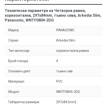
Технически параметри на Четворна рамка,
хоризонтална, 297x84mm, тъмно сива, Arkedia Slim,
Panasonic, WNTF0804-2DG
Марка:
PANASONIC
Серия:
Arkedia Slim
Тип аксесоар:
хоризонтална рамка
Брой гнезда:
4
Основен цвят:
тъмно сив
Материал:
PVC
Модел:
WNTF0804-2DG
Габаритни размери:
297x84 [mm]