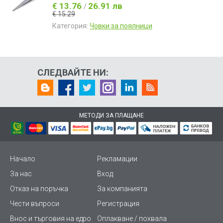
€ 13.76
26.91 лв
/
€ 15.29
Категория:
Човки за поялници
СЛЕДВАЙТЕ НИ:
МЕТОДИ ЗА ПЛАЩАНЕ
Начало
Рекламации
За нас
Вход
Отказ на поръчка
За компанията
Чести въпроси
Регистрация
Внос и търговия на едро
Оплакване / похвала