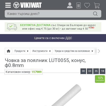
БЕЗПЛАТНА ДОСТАВКА
със Спиди за България до адрес
НОВО
или офис над € 75 (до 30 кг) • до автомат над € 50
Цените са с включен ДДС
Продукти
Инструменти
Уреди и средства за запояване
Човки з
Човка за поялник LUT0055, конус,
ф0.8mm
00
03
35
18
157989
Каталожен номер:
-10%
онлайн