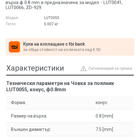
върха ф 0.8 mm и предназначена за модел - LUT0041,
LUT0066, ZD-929.
Модел:
LUT0055
Тегло:
0.007
кг
Купи на изплащане с tbi bank
за обща стойност на количката над € 50
Характеристики
Сигнализирай за грешка
Технически параметри на Човка за поялник
LUT0055, конус, ф0.8mm
Форма:
конус
Размер на върха:
0.8 [mm]
Външен диаметър:
7.5 [mm]