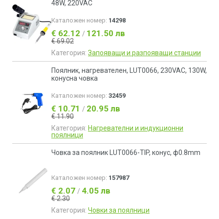
48W, 220VAC
Каталожен номер:
14298
€ 62.12
121.50 лв
/
€ 69.02
Категория:
Запояващи и разпояващи станции
Поялник, нагревателен, LUT0066, 230VAC, 130W,
конусна човка
Каталожен номер:
32459
€ 10.71
20.95 лв
/
€ 11.90
Категория:
Нагревателни и индукционни
поялници
Човка за поялник LUT0066-TIP, конус, ф0.8mm
Каталожен номер:
157987
€ 2.07
4.05 лв
/
€ 2.30
Категория:
Човки за поялници