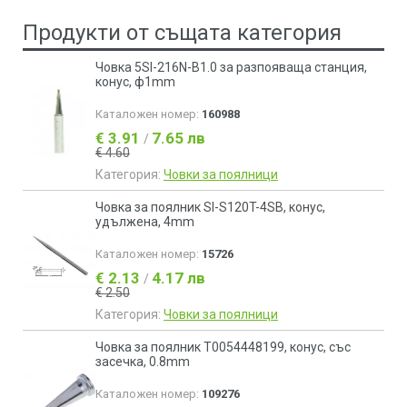
Продукти от същата категория
Човка 5SI-216N-B1.0 за разпояваща станция,
конус, ф1mm
Каталожен номер:
160988
€ 3.91
7.65 лв
/
€ 4.60
Категория:
Човки за поялници
Човка за поялник SI-S120T-4SB, конус,
удължена, 4mm
Каталожен номер:
15726
€ 2.13
4.17 лв
/
€ 2.50
Категория:
Човки за поялници
Човка за поялник T0054448199, конус, със
засечка, 0.8mm
Каталожен номер:
109276