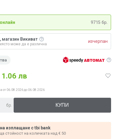
 онлайн
9715 бр.
, магазин Викиват
изчерпан
място може да е различна
ства
1.06 лв
а от 06.08.2026 до 06.08.2026
бр.
 на изплащане с tbi bank
ща стойност на количката над € 50