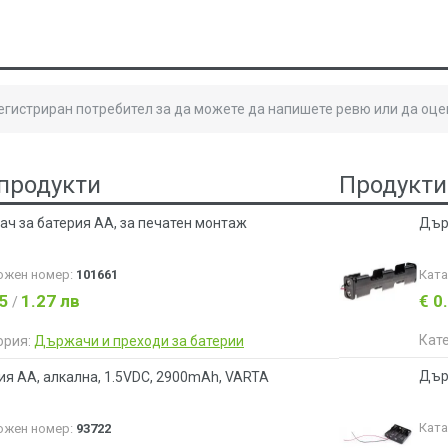
регистриран потребител за да можете да напишете ревю или да оце
продукти
Продукти
ч за батерия AA, за печатен монтаж
Дър
ожен номер:
101661
Кат
65
1.27 лв
€ 0
/
Кат
ория:
Държачи и преходи за батерии
Държ
ия АA, алкална, 1.5VDC, 2900mAh, VARTA
Кат
ожен номер:
93722