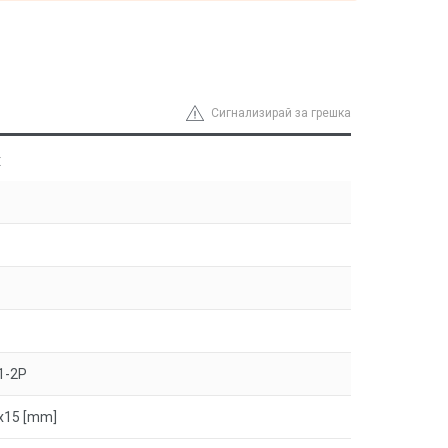
Сигнализирай за грешка
ж
1-2P
x15 [mm]