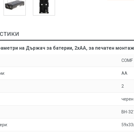
стики
аметри на Държач за батерии, 2xAA, за печатен монта
COMF
ии:
AA
2
черен
BH-32
ери:
59x33