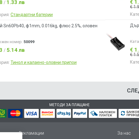
€ 1
68
1.33 лв
/
€ 1.
Кат
ория:
Стандартни батерии
Държ
й Sn60Pb40, ф1mm, 0.016kg, флюс 2.5%, оловен
Кат
ожен номер:
50099
€ 1
63
5.14 лв
/
€ 1.
Кат
ория:
Тинол и калаено-оловни припои
СЛЕ
МЕТОДИ ЗА ПЛАЩАНЕ
Рекламации
За нас