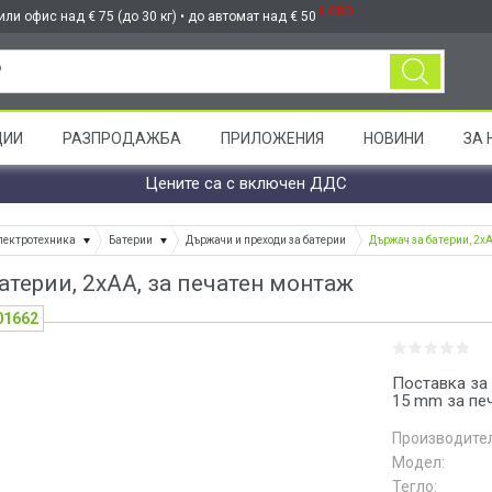
НОВО
ли офис над € 75 (до 30 кг) • до автомат над € 50
ЦИИ
РАЗПРОДАЖБА
ПРИЛОЖЕНИЯ
НОВИНИ
ЗА 
Цените са с включен ДДС
лектротехника
Батерии
Държачи и преходи за батерии
Държач за батерии, 2x
атерии, 2xAA, за печатен монтаж
01662
Поставка за 
15 mm за пе
Производител
Модел:
Тегло: