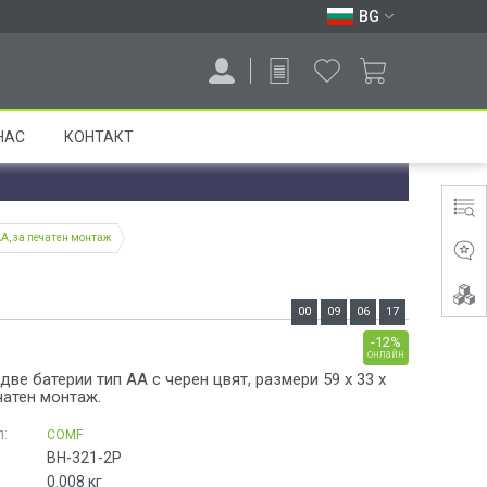
BG
НАС
КОНТАКТ
AA, за печатен монтаж
00
09
06
17
-12%
онлайн
две батерии тип AA с черен цвят, размери 59 x 33 x
чатен монтаж.
:
COMF
BH-321-2P
0.008
кг