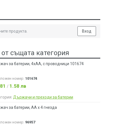
ните продукта.
Вход
 от същата категория
жач за батерии, 4xAA, с проводници 101674
аложен номер:
101674
.81
1.58 лв
/
егория:
Държачи и преходи за батерии
ач за батерии, АА х 4 гнезда
аложен номер:
96957