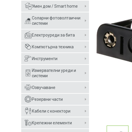
Умен дом / Smart home
Соларни фотоволтаични
системи
Електроуреди за бита
Компютърна техника
Инструменти
Измервателни уреди и
системи
Озвучаване
Резервни части
Кабели с конектори
Крепежни елементи