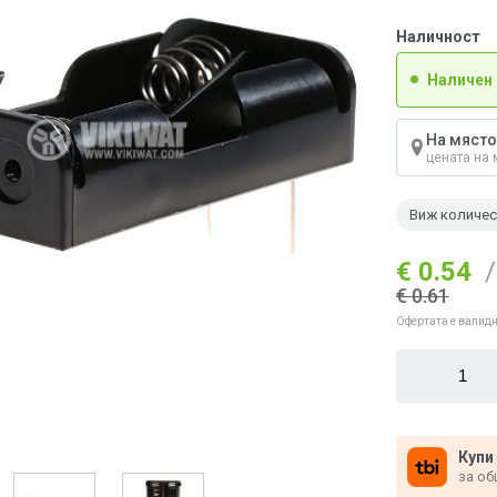
Наличност
Наличен
На място
цената на 
Виж количе
€ 0.54
/
€ 0.61
Офертата е валидн
Купи
за об