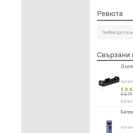
Ревюта
Трябва да сте 
Свързани 
Държа
Катал
€ 0.
€ 0.74
Катег
Батер
Катал