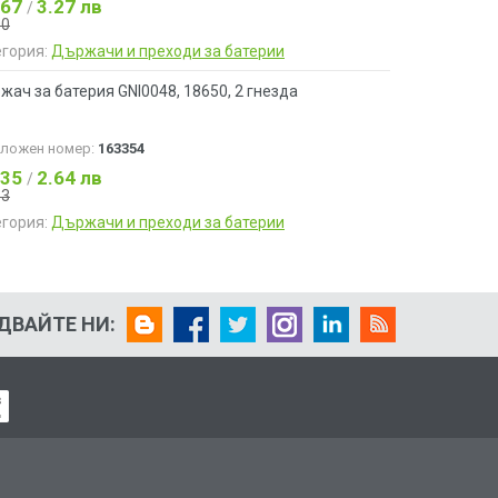
.67
3.27 лв
/
90
егория:
Държачи и преходи за батерии
ач за батерия GNI0048, 18650, 2 гнезда
аложен номер:
163354
.35
2.64 лв
/
53
егория:
Държачи и преходи за батерии
ДВАЙТЕ НИ: