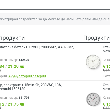
регистриран потребител за да можете да напишете ревю или да оце
продукти
Продукти
латорна батерия 1.2VDC, 2000mAh, AA, Ni-Mh,
Сте
мех
ожен номер:
142490
Кат
.84
21.20 лв
€ 1
/
0
€ 14
ория:
Акумулаторни батерии
Кат
р, електронен, 15min-9h, 230VAC, 13A,
Сте
enstuhl 1506130
мех
ожен номер:
161726
Кат
.12
21.75 лв
€ 1
/
4
€ 15