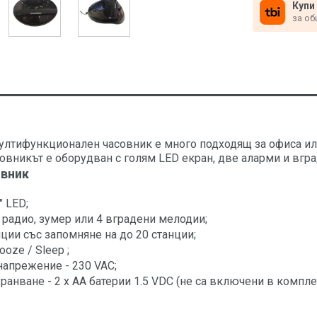
Купи
за об
ултифункционален часовник е много подходящ за офиса ил
совникът е оборудван с голям LED екран, две аларми и вгр
овник
" LED;
 радио, зумер или 4 вградени мелодии;
ции със запомняне на до 20 станции;
oze / Sleep ;
апрежение - 230 VAC;
ранване - 2 x AA батерии 1.5 VDC (не са включени в компле