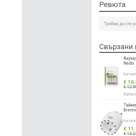
Ревюта
Трябва да сте 
Свързани 
Акуму
Nedis
Катал
€ 10
€ 12.9
Катег
Тайме
Brenn
Катал
€ 11
€ 13.2