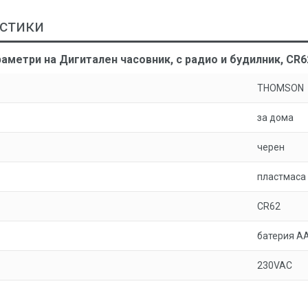
стики
аметри на Дигитален часовник, с радио и будилник, C
THOMSON
за дома
черен
пластмаса
CR62
батерия А
230VAC