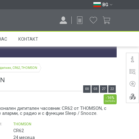
BG
НАС
КОНТАКТ
будилник, CR62, THOMSON
ON
00
03
27
21
-16%
онлайн
онален дигитален часовник CR62 от THOMSON, с
 аларми, с радио и с функции Sleep / Snooze.
:
THOMSON
CR62
24 месеца