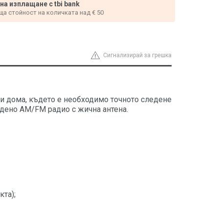
 на изплащане с tbi bank
ща стойност на количката над € 50
Сигнализирай за грешка
и дома, където е необходимо точното следене
адено AM/FM радио с жична антена.
кта);