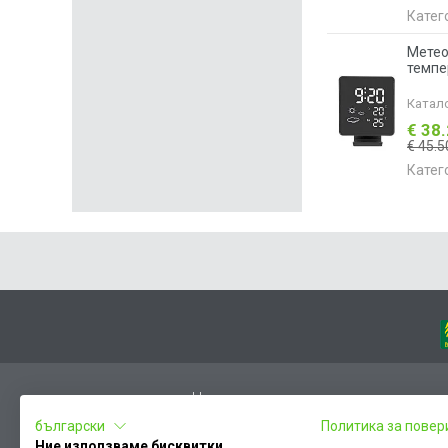
Катег
Метео
темпе
Катал
€ 38
€ 45.5
Катег
Начало
български
Политика за повер
Вход
Ние използваме бисквитки