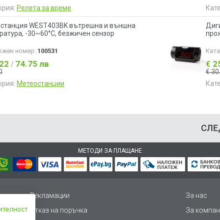
ория:
Релета за време
Кат
станция WEST403BK вътрешна и външна
Диги
ратура, -30~60°C, безжичен сензор
про
ожен номер:
100531
Кат
.22
74.75 лв
€ 2
/
0
€ 30
ория:
Метеостанции
Кат
СЛЕ
МЕТОДИ ЗА ПЛАЩАНЕ
Рекламации
За нас
ителност
Отказ на поръчка
За компан