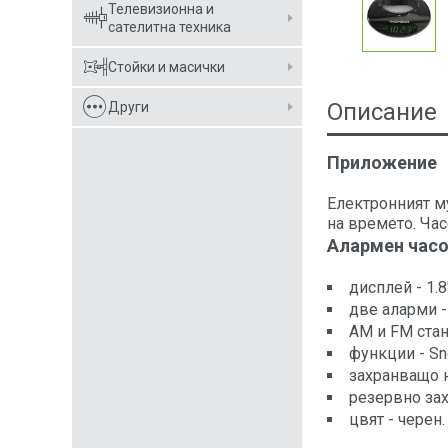
Телевизионна и
сателитна техника
Стойки и масички
Описание
Други
Приложение
Електронният м
на времето. Ча
Алармен час
дисплей - 1.8
две аларми -
AM и FM стан
функции - Sno
захранващо н
резервно зах
цвят - черен.