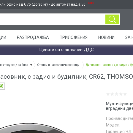
НОВО
ли офис над € 75 (до 30 кг) • до автомат над € 50
ЦИИ
РАЗПРОДАЖБА
ПРИЛОЖЕНИЯ
НОВИНИ
ЗА 
Цените са с включен ДДС
лектроуреди за бита
Стенни и настолни часовници
Дигитален часовник, с радио и 
асовник, с радио и будилник, CR62, THOMS
68
Мултифункци
вградени две
Производител
Модел:
Гаранция ЧЛ: