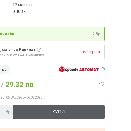
12 месеца
0.403
кг
 онлайн
2 бр.
, магазин Викиват
изчерпан
място може да е различна
ства
/
29.32 лв
а от 06.08.2026 до 06.08.2026
бр.