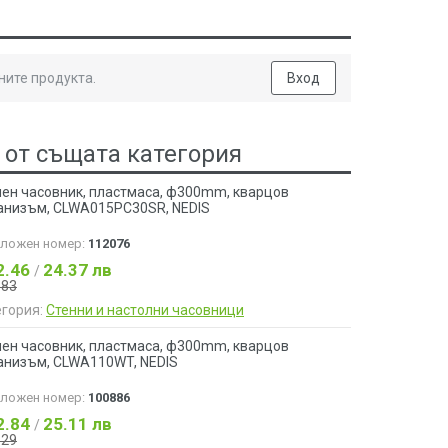
ните продукта.
Вход
 от същата категория
нен часовник, пластмаса, ф300mm, кварцов
анизъм, CLWA015PC30SR, NEDIS
аложен номер:
112076
2.46
24.37 лв
/
.83
егория:
Стенни и настолни часовници
нен часовник, пластмаса, ф300mm, кварцов
анизъм, CLWA110WT, NEDIS
аложен номер:
100886
2.84
25.11 лв
/
.29