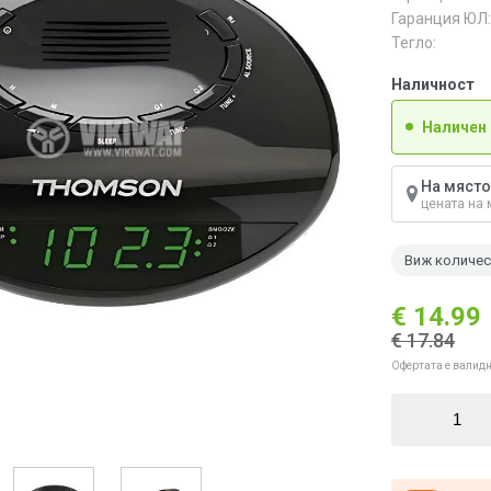
Гаранция ЮЛ:
Тегло:
Наличност
Наличен
На място
цената на 
Виж количе
€ 14.99
€ 17.84
Офертата е валидн