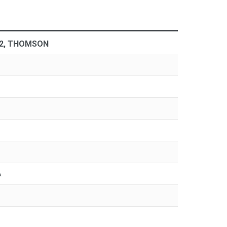
R62, THOMSON
А