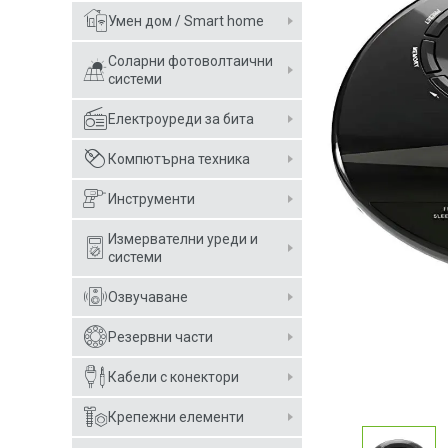
Умен дом / Smart home
Соларни фотоволтаични
системи
Електроуреди за бита
Компютърна техника
Инструменти
Измервателни уреди и
системи
Озвучаване
Резервни части
Кабели с конектори
Крепежни елементи