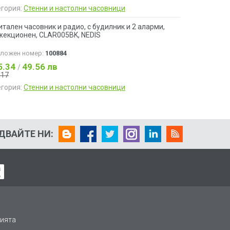
егория:
Стенни и настолни часовници
тален часовник и радио, с будилник и 2 аларми,
жекционен, CLAR005BK, NEDIS
аложен номер:
100884
5.34
49.56 лв
/
.17
егория:
Стенни и настолни часовници
ДВАЙТЕ НИ:
ията