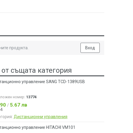
ните продукта.
Вход
 от същата категория
танционно управление SANG TCD-1389USB
аложен номер:
13774
.90
5.67 лв
/
44
егория:
Дистанционни управления
танционно управление HITACHI VM101