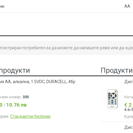
ии:
AA
регистриран потребител за да можете да напишете ревю или да оце
продукти
Продукти
ия АA, алкална, 1.5VDC, DURACELL, 4бр
Дис
ожен номер:
335
Кат
50
10.76 лв
€ 2
/
€ 6.
ория:
Стандартни батерии
Кат
Дис