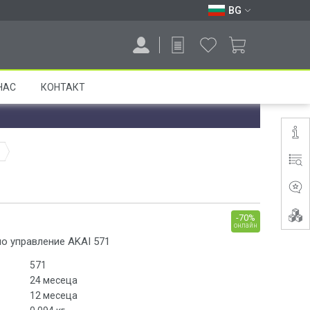
BG
НАС
КОНТАКТ
1
-70%
онлайн
о управление AKAI 571
571
24 месеца
12 месеца