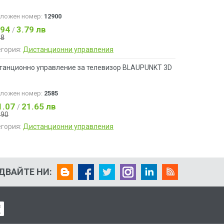
аложен номер:
12900
.94
3.79 лв
/
48
егория:
Дистанционни управления
танционно управление за телевизор BLAUPUNKT 3D
аложен номер:
2585
1.07
21.65 лв
/
.90
егория:
Дистанционни управления
ДВАЙТЕ НИ: