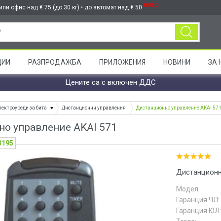
НОВО
ли офис над € 75 (до 30 кг) • до автомат над € 50
ЦИИ
РАЗПРОДАЖБА
ПРИЛОЖЕНИЯ
НОВИНИ
ЗА 
Цените са с включен ДДС
лектроуреди за бита
Дистанционни управления
Дистанционно управление AKAI 57
о управление AKAI 571
3195
Дистанционн
Модел:
Гаранция ЧЛ:
Гаранция ЮЛ: