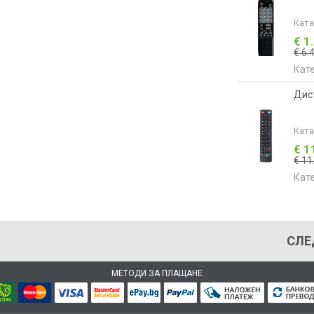
Кат
€ 1
€ 6.
Кат
Дис
Кат
€ 1
€ 11
Кат
СЛЕ
МЕТОДИ ЗА ПЛАЩАНЕ