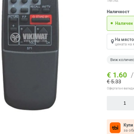
Тегло:
Наличност
Наличен
На място
цената на 
Виж количе
€ 1.60
/
€ 5.33
Офертата е валидн
Купи
за об