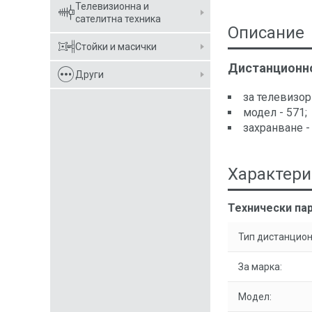
Телевизионна и
сателитна техника
Описание
Стойки и масички
Дистанционн
Други
за телевизор 
модел - 571;
захранване - 
Характери
Технически па
Тип дистанцион
За марка:
Модел: