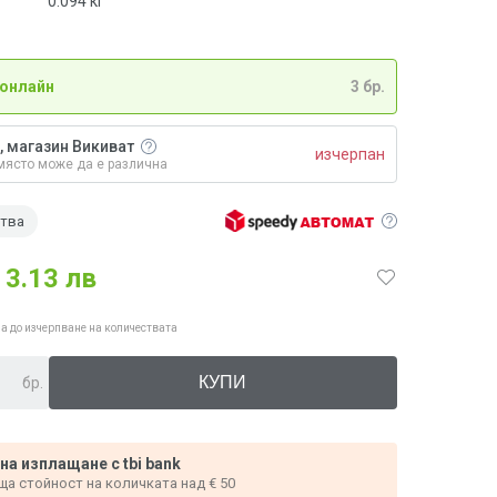
0.094
кг
 онлайн
3 бр.
, магазин Викиват
изчерпан
място може да е различна
ства
3.13 лв
а до изчерпване на количествата
бр.
 на изплащане с tbi bank
ща стойност на количката над € 50