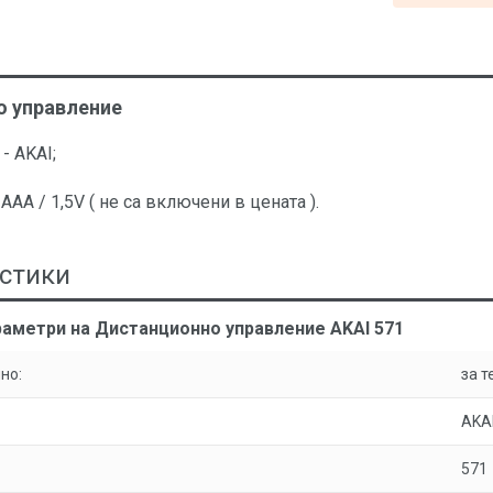
о управление
- AKAI;
ААA / 1,5V ( не са включени в цената ).
стики
раметри на Дистанционно управление AKAI 571
но:
за т
AKA
571