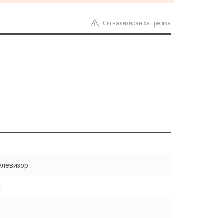
Сигнализирай за грешка
елевизор
I