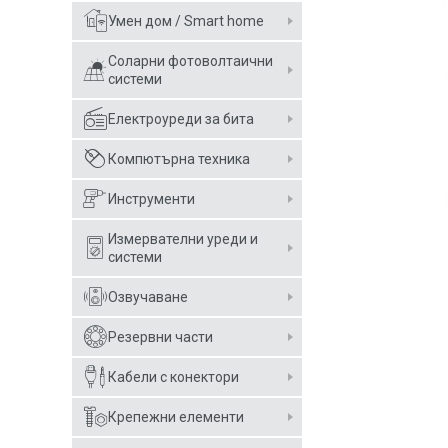
Умен дом / Smart home
Соларни фотоволтаични
системи
Електроуреди за бита
Компютърна техника
Инструменти
Измервателни уреди и
системи
Озвучаване
Резервни части
Кабели с конектори
Крепежни елементи