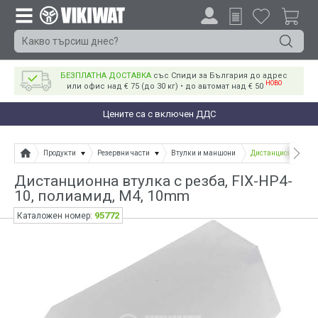
БЕЗПЛАТНА ДОСТАВКА
със Спиди за България до адрес
НОВО
или офис над € 75 (до 30 кг) • до автомат над € 50
Цените са с включен ДДС
Продукти
Резервни части
Втулки и маншони
Дистанционна втулк
Дистанционна втулка с резба, FIX-HP4-
10, полиамид, M4, 10mm
95772
Каталожен номер: