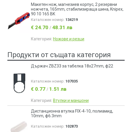
Макетен нож, магнезиев корпус, 2 резервни
ножчета, 165mm, стабилизираща шина, Knipex,
90 10 165 BK
Каталожен номер:
134219
€ 24.70
48.31 лв
/
Категория:
Ножове и резци
Продукти от същата категория
Държач ZBZ33 за табелка 18x27mm, ф22
Каталожен номер:
107035
€ 0.77
1.51 лв
/
Категория:
Втулки и маншони
Дистанционна втулка FIX-4-10, полиамид,
10mm, ф6.3mm
Каталожен номер:
102873