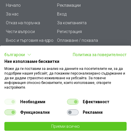
Начало
Рекламации
За нас
Вход
Отказ на поръчка
За компанията
Чести въпроси
Регистрация
Внос и търговия на едро
Оплакване / похвала
Лични данни
Викиват ПРО - (B2B)
български
Политика за поверителност
Условия за ползване
Срокове и доставка
Ние използваме бисквитки
Стани дистрибутор
КЗП
Може да ги поставим за анализ на данните на посетителите ни, за да
подобрим нашия уебсайт, да покажем персонализирано съдържание и
Карта на сайта
Кариери
да ви дадем страхотно изживяване на уебсайта. За повече
информация относно бисквитките, които използваме, отворете
Как да намеря документ
Платформа за AРС
настройките.
към поръчка
Контакт
Политика за бисквитки
Необходими
Ефективност
Конфигуратор за ел.
ключове и контакти
Функционални
Рекламни
Уважаеми Клиенти, моля да имате предвид, че всички изображения на
Приеми всичко
нашия сайт са илюстративни,