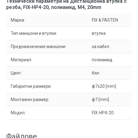
Технически параметри на Дистанционна втулка с
резба, FIX-HP4-20, полиамид, M4, 20mm
Марка:
FIX & FASTEN
Тип маншони и втулки:
втулка
Предназначение маншони:
за кабел
Материал:
полиамид
Цвят:
бял
Габаритни размери:
ф7x20 [mm]
Монтажен размер:
ф7 [mm]
Модел:
FIX-HP4-20
Файлове