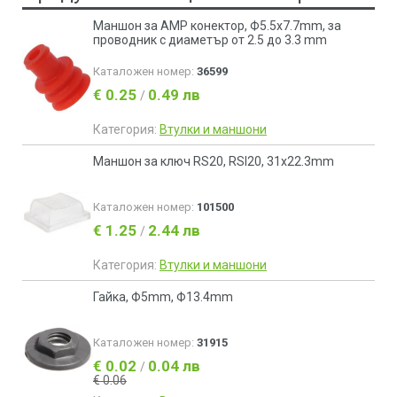
Маншон за AMP конектор, Ф5.5х7.7mm, за
проводник с диаметър от 2.5 до 3.3 mm
Каталожен номер:
36599
€ 0.25
0.49 лв
/
Категория:
Втулки и маншони
Маншон за ключ RS20, RSI20, 31x22.3mm
Каталожен номер:
101500
€ 1.25
2.44 лв
/
Категория:
Втулки и маншони
Гайка, Ф5mm, Ф13.4mm
Каталожен номер:
31915
€ 0.02
0.04 лв
/
€ 0.06