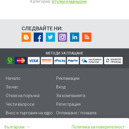
Категория:
Втулки и маншони
СЛЕДВАЙТЕ НИ:
МЕТОДИ ЗА ПЛАЩАНЕ
Начало
Рекламации
За нас
Вход
Отказ на поръчка
За компанията
Чести въпроси
Регистрация
Внос и търговия на едро
Оплакване / похвала
Лични данни
Викиват ПРО - (B2B)
български
Политика за поверителност