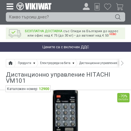
БЕЗПЛАТНА ДОСТАВКА
със Спиди за България до адрес
НОВО
или офис над € 75 (до 30 кг) • до автомат над € 50
Цените са с включен ДДС
Продукти
Електроуреди за бита
Дистанционни управления
Дист
Дистанционно управление HITACHI
VM101
12900
Каталожен номер:
-70%
онлайн