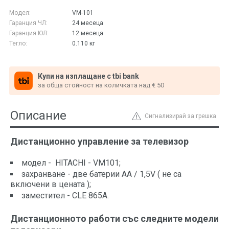
Модел:
VM-101
Гаранция ЧЛ:
24 месеца
Гаранция ЮЛ:
12 месеца
Тегло:
0.110
кг
Купи на изплащане с tbi bank
за обща стойност на количката над € 50
Описание
Сигнализирай за грешка
Дистанционно управление за телевизор
модел - HITACHI - VM101;
захранване - две батерии АА / 1,5V ( не са
включени в цената );
заместител - CLE 865A.
Дистанционното работи със следните модели