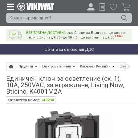
БЕЗПЛАТНА ДОСТАВКА
със Спиди за България до адрес
НОВО
или офис над € 75 (до 30 кг) • до автомат над € 50
Цените са с включен ДДС
Продукти
Електроматериали
Ключове и Контакти
Електричес
Единичен ключ за осветление (сх. 1),
10A, 250VAC, за вграждане, Living Now,
Bticino, K4001M2A
149230
Каталожен номер: