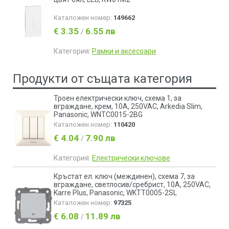
Каталожен номер:
149662
€ 3.35
6.55 лв
/
Категория:
Рамки и аксесоари
Продукти от същата категория
Троен електрически ключ, схема 1, за
вграждане, крем, 10А, 250VAC, Arkedia Slim,
Panasonic, WNTC0015-2BG
Каталожен номер:
110420
€ 4.04
7.90 лв
/
Категория:
Електрически ключове
Кръстат ел. ключ (междинен), схема 7, за
вграждане, светлосив/сребрист, 10A, 250VAC,
Karre Plus, Panasonic, WKTT0005-2SL
Каталожен номер:
97325
€ 6.08
11.89 лв
/