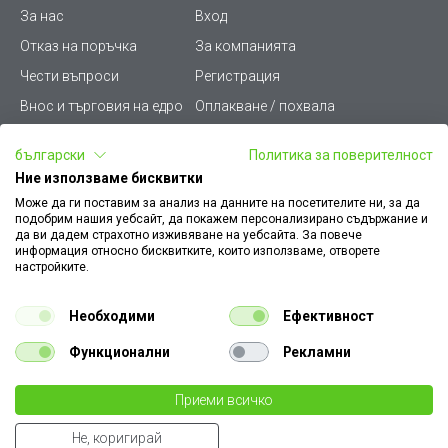
За нас
Вход
Отказ на поръчка
За компанията
Чести въпроси
Регистрация
Внос и търговия на едро
Оплакване / похвала
Лични данни
Викиват ПРО - (B2B)
български
Политика за поверителност
Условия за ползване
Срокове и доставка
Ние използваме бисквитки
Стани дистрибутор
КЗП
Може да ги поставим за анализ на данните на посетителите ни, за да
подобрим нашия уебсайт, да покажем персонализирано съдържание и
Карта на сайта
Кариери
да ви дадем страхотно изживяване на уебсайта. За повече
информация относно бисквитките, които използваме, отворете
Как да намеря документ
Платформа за AРС
настройките.
към поръчка
Контакт
Политика за бисквитки
Необходими
Ефективност
Конфигуратор за ел.
ключове и контакти
Функционални
Рекламни
Уважаеми Клиенти, моля да имате предвид, че всички изображения на
Приеми всичко
нашия сайт са илюстративни,
те могат да се различават от действителния изглед на продукта без това да
€ 8.71
Не, коригирай
променя неговите технически характеристики по някакъв начин.
бр.