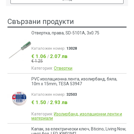
Свързани продукти
Отвертка, права, SD-5101A, 3x0.75
Каталожен номер:
13028
€ 1.06
2.07 лв
/
€ 1.25
Категория:
Отвертки
PVC изолационна лента, изолирбанд, бяла,
10m x 15mm, TESA 53947
Каталожен номер:
32503
€ 1.50
2.93 лв
/
Категория:
Изолирбанд, изолационни ленти и
материали
Капак, за електрически ключ, Bticino, Living Now,
цвят бял, LED, KW01M2