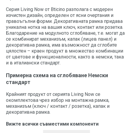
Серия Living Now от Bticino разполага с модерен
изчистен дизайн, определен от ясни очертания и
правоъгълни форми. Декоративната рамка придава
уникална нотка на вашия ключ, контакт или розетка.
Благодарение на модулното сглобяване, т.е. могат да
се комбинират механизъм, капак (лицев панел) и
декоративна рамка, има възможност да сглобите
цялостен – краен продукт в множество комбинации
от цветове и функционалности, както в немски, така
и в италиански стандарт.
Примерна схема на сглобяване Немски
стандарт
Kрайният продукт от серията Living Now се
окомплектова чрез избор на монтажна рамка,
механизъм (ключ / контакт / розетка), капак и
декоративна рамка.
Вижте всички съвместими компоненти