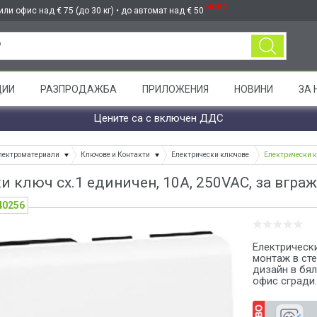
НОВО
ли офис над € 75 (до 30 кг) • до автомат над € 50
ЦИИ
РАЗПРОДАЖБА
ПРИЛОЖЕНИЯ
НОВИНИ
ЗА 
Цените са с включен ДДС
лектроматериали
Ключове и Контакти
Електрически ключове
Електрически к
и ключ сх.1 единичен, 10A, 250VAC, за вграж
40256
Електрически
монтаж в сте
дизайн в бя
офис сгради.