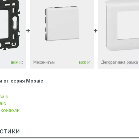
+
+
 от серия Mosaic
saic
aic
конзоли
стики