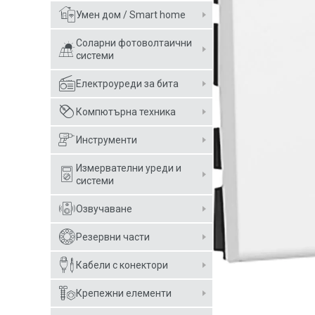
Умен дом / Smart home
Соларни фотоволтаични
системи
Електроуреди за бита
Компютърна техника
Инструменти
Измервателни уреди и
системи
Озвучаване
Резервни части
Кабели с конектори
Крепежни елементи