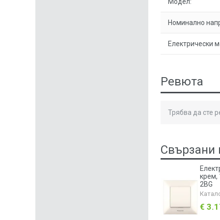
Модел:
Номинално нап
Електрически м
Ревюта
Трябва да сте 
Свързани 
Елект
крем, 
2BG
Катал
€ 3.