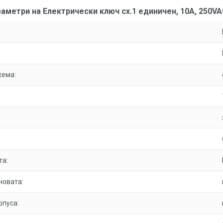
аметри на Електрически ключ сх.1 единичен, 10A, 250VAC
хема:
та:
новата:
рпуса: