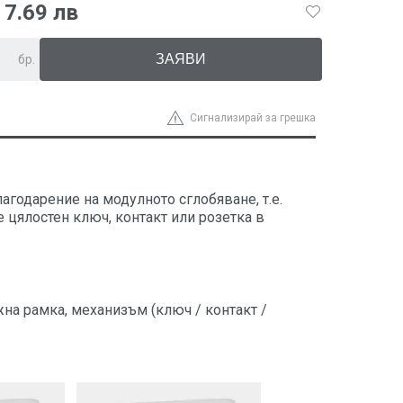
7.69 лв
бр.
Сигнализирай за грешка
лагодарение на модулното сглобяване, т.е.
 цялостен ключ, контакт или розетка в
жна рамка, механизъм (ключ / контакт /