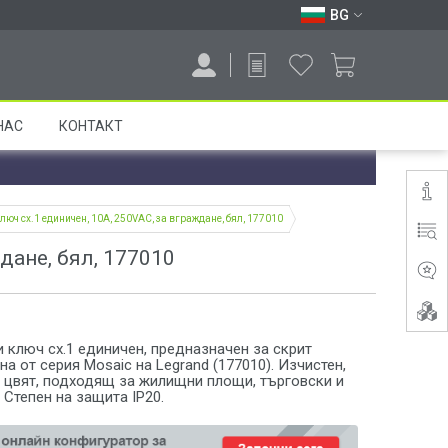
BG
НАС
КОНТАКТ
люч сх.1 единичен, 10A, 250VAC, за вграждане, бял, 177010
дане, бял, 177010
 ключ сх.1 единичен, предназначен за скрит
на от серия Mosaic на Legrand (177010). Изчистен,
л цвят, подходящ за жилищни площи, търговски и
 Степен на защита IP20.