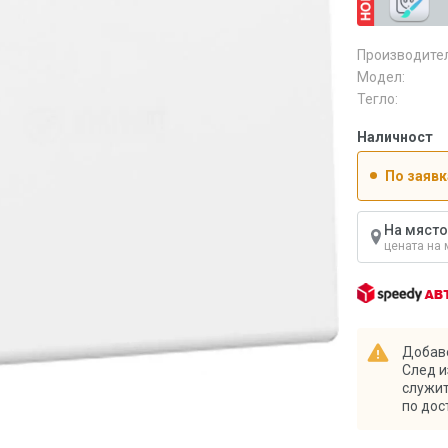
Производител
Модел:
Тегло:
Наличност
По заявк
На място
цената на 
Добаве
След и
служит
по дос