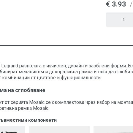
€ 3.93
/
 Legrand разполага с изчистен, дизайн и заоблени форми. Б
бинират механизъм и декоративна рамка и така да сглобите
т комбинации от цветове и функционалности.
ма на сглобяване
т от серията Mosaic се окомплектова чрез избор на монта
ративна рамка Mosaic.
съвместими компоненти