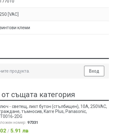
177010
250 [VAC]
винтови клеми
ните продукта.
Вход
 от същата категория
ключ - светещ, лихт бутон (стълбищен), 10A, 250VAC,
граждане, тъмносив, Karre Plus, Panasonic,
T0016-2DG
аложен номер:
97331
.02
5.91 лв
/