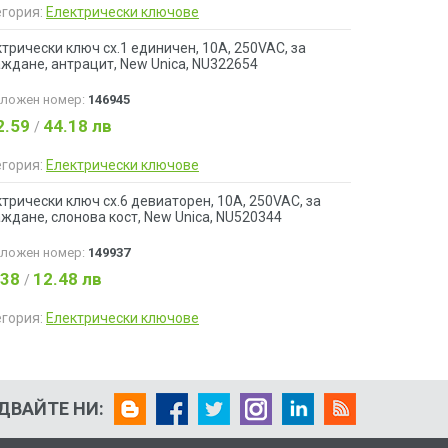
егория:
Електрически ключове
трически ключ сх.1 единичен, 10A, 250VAC, за
ждане, антрацит, New Unica, NU322654
аложен номер:
146945
2.59
44.18 лв
/
егория:
Електрически ключове
трически ключ сх.6 девиаторен, 10A, 250VAC, за
ждане, слонова кост, New Unica, NU520344
аложен номер:
149937
.38
12.48 лв
/
егория:
Електрически ключове
ДВАЙТЕ НИ: