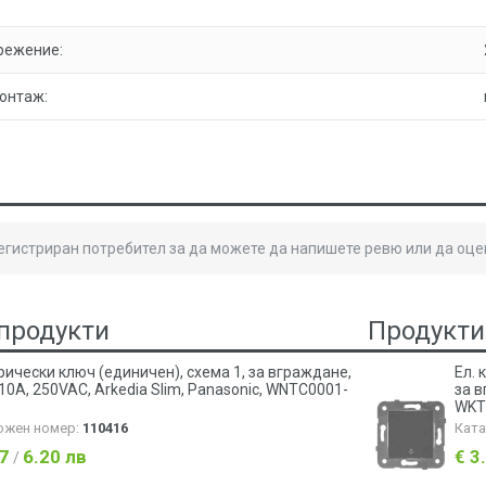
режение:
онтаж:
регистриран потребител за да можете да напишете ревю или да оце
продукти
Продукти
рически ключ (единичен), схема 1, за вграждане,
Ел. 
10А, 250VAC, Arkedia Slim, Panasonic, WNTC0001-
за в
WKT
ожен номер:
110416
Кат
17
6.20 лв
€ 3
/