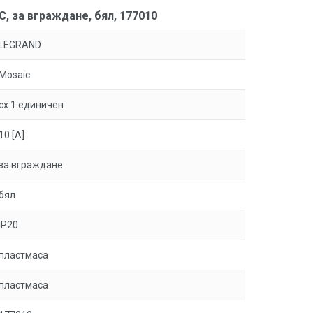
, за вграждане, бял, 177010
LEGRAND
Mosaic
сх.1 единичен
10 [A]
за вграждане
бял
IP20
пластмаса
пластмаса