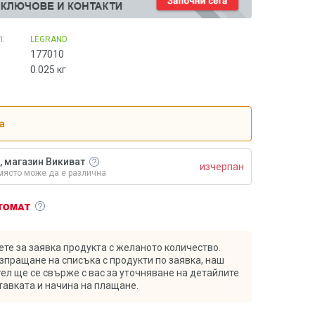
:
LEGRAND
177010
0.025
кг
а
, магазин Викиват
изчерпан
място може да е различна
те за заявка продукта с желаното количество.
зпращане на списъка с продукти по заявка, наш
ел ще се свърже с вас за уточняване на детайлите
тавката и начина на плащане.