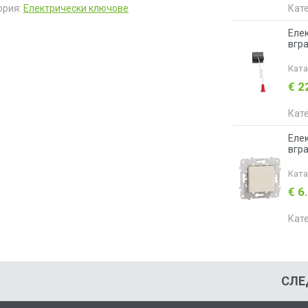
ория:
Електрически ключове
Кат
Елек
вгра
Кат
€ 2
Кат
Елек
вгра
Кат
€ 6
Кат
СЛЕ