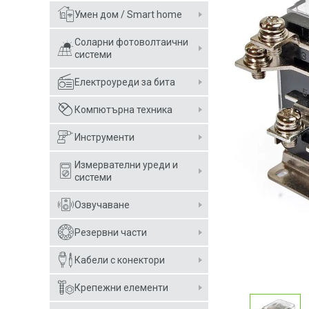
Умен дом / Smart home
Соларни фотоволтаични
системи
Електроуреди за бита
Компютърна техника
Инструменти
Измервателни уреди и
системи
Озвучаване
Резервни части
Кабели с конектори
Крепежни елементи