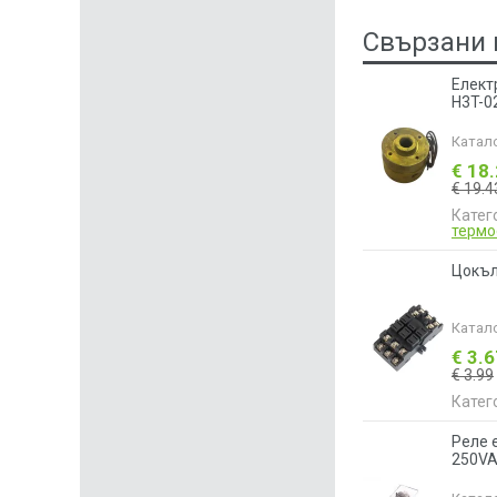
Свързани 
Елект
H3T-0
Катал
€ 18
€ 19.4
Катег
термо
Цокъл 
Катал
€ 3.
€ 3.99
Катег
Реле 
250VA