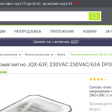
НОВО
ли офис над € 75 (до 30 кг) • до автомат над € 50
ЦИИ
РАЗПРОДАЖБА
ПРИЛОЖЕНИЯ
НОВИНИ
ЗА 
Цените са с включен ДДС
лектротехника
Релета и контактори
Релета
Реле електромагнитно JQX-63F, 
ромагнитно JQX-63F, 230VАC 250VAC/63A DP
4998
Силово елек
напрежение н
2NO+2NC с па
Производител
Модел: