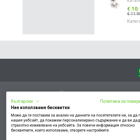
Катал
€ 10
€ 11.9
Катег
Начало
български
Политика за повер
Вход
Ние използваме бисквитки
Чести въпроси
Може да ги поставим за анализ на данните на посетителите ни, за да
нашия уебсайт, да покажем персонализирано съдържание и да ви да
Оплакване / похвала
страхотно изживяване на уебсайта. За повече информация относно
Условия за ползване
бисквитките, които използваме, отворете настройките.
КЗП