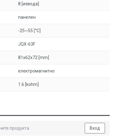
8 [извода]
панелен
-25~55 [°C]
JQX-63F
81x62x72 [mm]
електромагнитно
1.6 [kohm]
ните продукта.
Вход