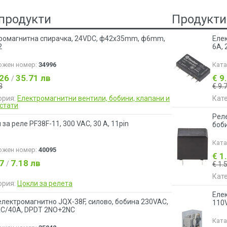
продукти
Продукти
ромагнитна спирачка, 24VDC, ф42x35mm, ф6mm,
Елек
2
6A,
ожен номер:
34996
Кат
.26
35.71 лв
€ 9
/
3
€ 9.
ория:
Електрoмагнитни вентили, бобини, клапани и
Кат
стати
Реле
за реле PF38F-11, 300 VAC, 30 А, 11pin
боб
Кат
ожен номер:
40095
€ 1
67
7.18 лв
/
€ 1.
Кат
ория:
Цокли за релета
Елек
електромагнитно JQX-38F, силово, бобина 230VAC,
110
C/40A, DPDT 2NO+2NC
Кат