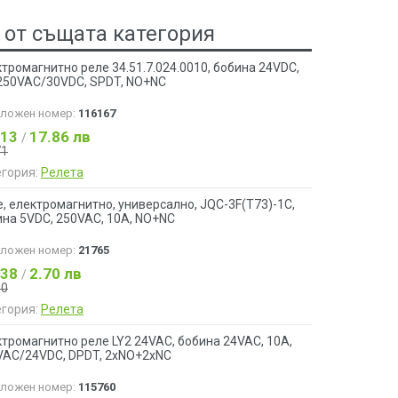
 от същата категория
тромагнитно реле 34.51.7.024.0010, бобина 24VDC,
 250VAC/30VDC, SPDT, NO+NC
аложен номер:
116167
.13
17.86 лв
/
71
егория:
Релета
, електромагнитно, универсално, JQC-3F(T73)-1C,
ина 5VDC, 250VAC, 10A, NO+NC
аложен номер:
21765
.38
2.70 лв
/
50
егория:
Релета
тромагнитно реле LY2 24VAC, бобина 24VAC, 10A,
VAC/24VDC, DPDT, 2xNO+2xNC
аложен номер:
115760