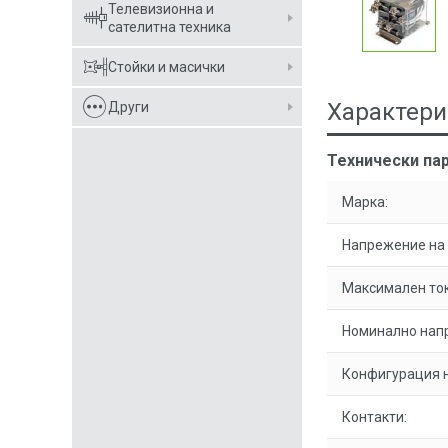
Телевизионна и
сателитна техника
Стойки и масички
Характери
Други
Технически па
Марка:
Напрежение на 
Максимален ток
Номинално напр
Конфигурация н
Контакти: