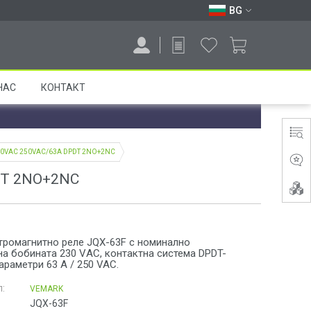
BG
НАС
КОНТАКТ
230VАC 250VAC/63A DPDT 2NO+2NC
DT 2NO+2NC
тромагнитно реле JQX-63F с номинално
а бобината 230 VАC, контактна система DPDT-
раметри 63 A / 250 VAC.
:
VEMARK
JQX-63F