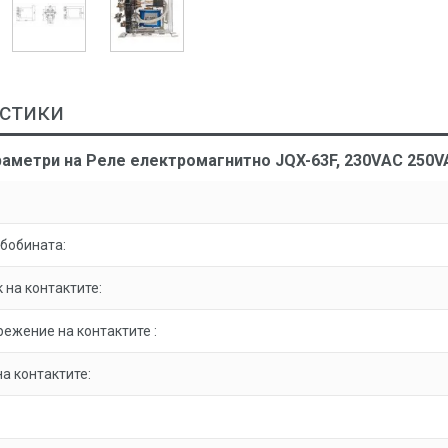
стики
раметри на Реле електромагнитно JQX-63F, 230VАC 250
бобината:
 на контактите:
ежение на контактите :
а контактите: