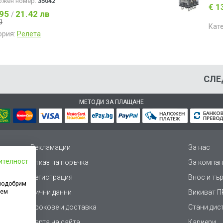
ожен номер:
35042
€ 1
.95
21.42 лв
/
0
Кат
ория:
Релета
СЛЕ
МЕТОДИ ЗА ПЛАЩАНЕ
Рекламации
За нас
ителност
Отказ на поръчка
За компан
Регистрация
Внос и тъ
 подобрим
дем
Лични данни
Викиват ПР
Срокове и доставка
Стани дис
Карта на сайта
Кариери