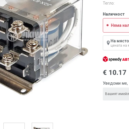
Тегло:
Наличност
Няма на
На място
цената на 
€ 10.17
Уведоми ме, 