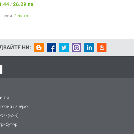
3.44
26.29 лв
/
егория:
Релета
ДВАЙТЕ НИ:
ията
рговия на едро
О - (B2B)
трибутор