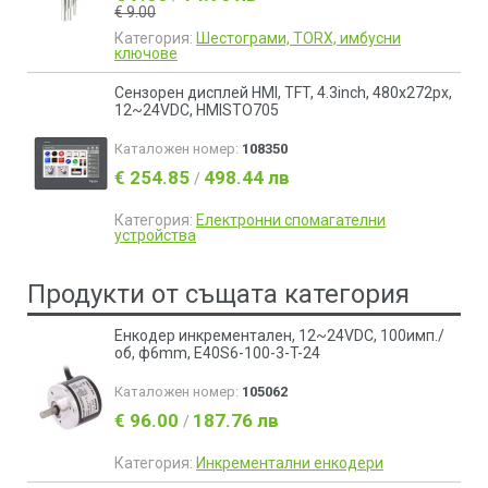
€ 9.00
Категория:
Шестограми, TORX, имбусни
ключове
Сензорен дисплей HMI, TFT, 4.3inch, 480x272px,
12~24VDC, HMISTO705
Каталожен номер:
108350
€ 254.85
498.44 лв
/
Категория:
Електронни спомагателни
устройства
Продукти от същата категория
Енкодер инкрементален, 12~24VDC, 100имп./
об, ф6mm, E40S6-100-3-T-24
Каталожен номер:
105062
€ 96.00
187.76 лв
/
Категория:
Инкрементални енкодери