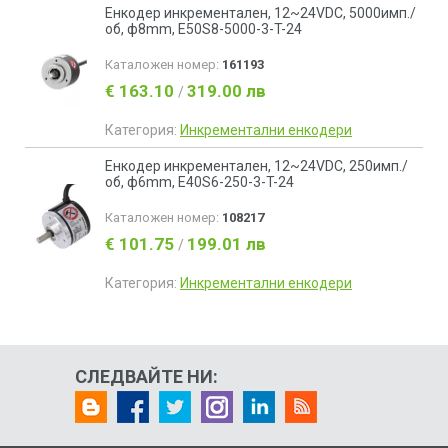
Енкодер инкрементален, 12~24VDC, 5000имп./
об, ф8mm, E50S8-5000-3-T-24
Каталожен номер:
161193
€ 163.10
319.00 лв
/
Категория:
Инкрементални енкодери
Енкодер инкрементален, 12~24VDC, 250имп./
об, ф6mm, E40S6-250-3-T-24
Каталожен номер:
108217
€ 101.75
199.01 лв
/
Категория:
Инкрементални енкодери
СЛЕДВАЙТЕ НИ: