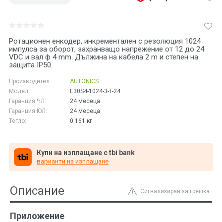
Ротационен енкодер, инкрементален с резолюция 1024
импулса за оборот, захранващо напрежение от 12 до 24
VDC и вал ф 4 mm. Дължина на кабела 2 m и степен на
защита IP50.
Производител:
AUTONICS
Модел:
E30S4-1024-3-T-24
Гаранция ЧЛ:
24 месеца
Гаранция ЮЛ:
24 месеца
Тегло:
0.161
кг
Купи на изплащане с tbi bank
варианти на изплащане
Описание
Сигнализирай за грешка
Приложение