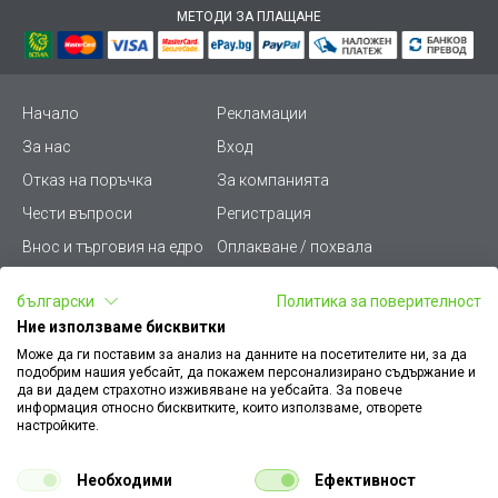
МЕТОДИ ЗА ПЛАЩАНЕ
Начало
Рекламации
За нас
Вход
Отказ на поръчка
За компанията
Чести въпроси
Регистрация
Внос и търговия на едро
Оплакване / похвала
Лични данни
Викиват ПРО - (B2B)
български
Политика за поверителност
Условия за ползване
Срокове и доставка
Ние използваме бисквитки
Стани дистрибутор
КЗП
Може да ги поставим за анализ на данните на посетителите ни, за да
подобрим нашия уебсайт, да покажем персонализирано съдържание и
Карта на сайта
Кариери
да ви дадем страхотно изживяване на уебсайта. За повече
информация относно бисквитките, които използваме, отворете
Как да намеря документ
Платформа за AРС
настройките.
към поръчка
Контакт
Политика за бисквитки
Необходими
Ефективност
Конфигуратор за ел.