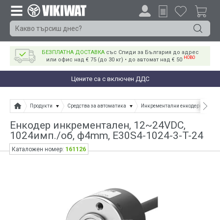
БЕЗПЛАТНА ДОСТАВКА
със Спиди за България до адрес
НОВО
или офис над € 75 (до 30 кг) • до автомат над € 50
Цените са с включен ДДС
Продукти
Средства за автоматика
Инкрементални енкодери
Ен
Енкодер инкрементален, 12~24VDC,
1024имп./об, ф4mm, E30S4-1024-3-T-24
161126
Каталожен номер: