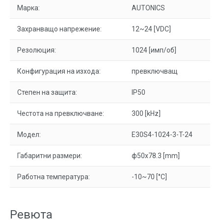
Марка:
AUTONICS
Захранващо напрежение:
12~24 [VDC]
Резолюция:
1024 [имп/об]
Конфигурация на изхода:
превключващ
Степен на защита:
IP50
Честота на превключване:
300 [kHz]
Модел:
E30S4-1024-3-T-24
Габаритни размери:
ф50x78.3 [mm]
Работна температура:
-10~70 [°C]
Ревюта