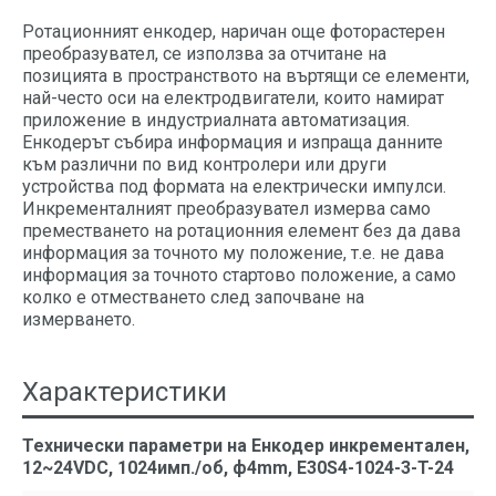
Ротационният енкодер, наричан още фоторастерен
преобразувател, се използва за отчитане на
позицията в пространството на въртящи се елементи,
най-често оси на електродвигатели, които намират
приложение в индустриалната автоматизация.
Енкодерът събира информация и изпраща данните
към различни по вид контролери или други
устройства под формата на електрически импулси.
Инкременталният преобразувател измерва само
преместването на ротационния елемент без да дава
информация за точното му положение, т.е. не дава
информация за точното стартово положение, а само
колко е отместването след започване на
измерването.
Характеристики
Технически параметри на Енкодер инкрементален,
12~24VDC, 1024имп./об, ф4mm, E30S4-1024-3-T-24