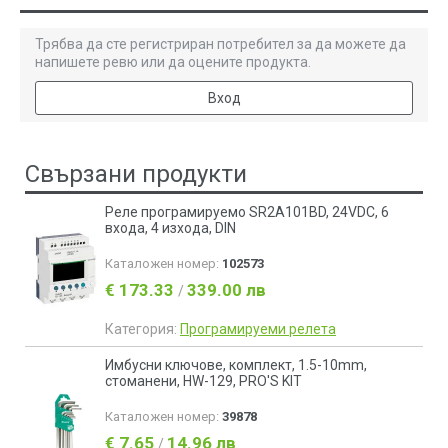
Трябва да сте регистриран потребител за да можете да
напишете ревю или да оцените продукта.
Вход
Свързани продукти
Реле програмируемо SR2A101BD, 24VDC, 6
входа, 4 изхода, DIN
Каталожен номер:
102573
€ 173.33
339.00 лв
/
Категория:
Програмируеми релета
Имбусни ключове, комплект, 1.5-10mm,
стоманени, HW-129, PRO'S KIT
Каталожен номер:
39878
€ 7.65
14.96 лв
/