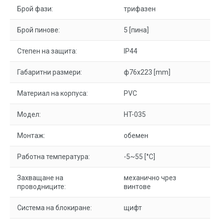
Брой фази:
трифазен
Брой пинове:
5 [пина]
Степен на защита:
IP44
Габаритни размери:
ф76x223 [mm]
Материал на корпуса:
PVC
Модел:
HT-035
Монтаж:
обемен
Работна температура:
-5~55 [°C]
Захващане на
механично чрез
проводниците:
винтове
Система на блокиране:
щифт