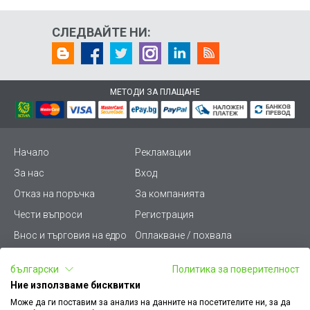
СЛЕДВАЙТЕ НИ:
МЕТОДИ ЗА ПЛАЩАНЕ
Начало
Рекламации
За нас
Вход
Отказ на поръчка
За компанията
Чести въпроси
Регистрация
Внос и търговия на едро
Оплакване / похвала
Лични данни
Викиват ПРО - (B2B)
български
Политика за поверителност
Условия за ползване
Срокове и доставка
Ние използваме бисквитки
Стани дистрибутор
КЗП
Може да ги поставим за анализ на данните на посетителите ни, за да