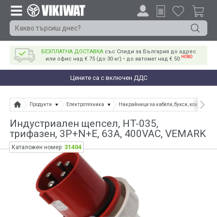
БЕЗПЛАТНА ДОСТАВКА
със Спиди за България до адрес
НОВО
или офис над € 75 (до 30 кг) • до автомат над € 50
Цените са с включен ДДС
Продукти
Електротехника
Накрайници за кабели, букси, конектори
Индустриален щепсел, HT-035,
трифазен, 3P+N+E, 63A, 400VAC, VEMARK
31404
Каталожен номер: