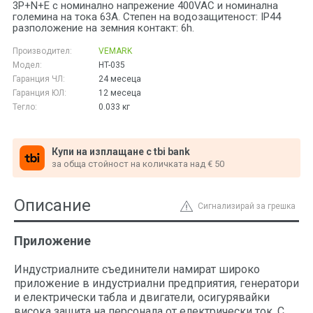
3P+N+E с номинално напрежение 400VAC и номинална
големина на тока 63A. Степен на водозащитеност: IP44
разположение на земния контакт: 6h.
Производител:
VEMARK
Модел:
HT-035
Гаранция ЧЛ:
24 месеца
Гаранция ЮЛ:
12 месеца
Тегло:
0.033
кг
Купи на изплащане с tbi bank
за обща стойност на количката над € 50
Описание
Сигнализирай за грешка
Приложение
Индустриалните съединители намират широко
приложение в индустриални предприятия, генератори
и електрически табла и двигатели, осигурявайки
висока защита на персонала от електрически ток. С