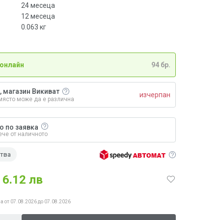
24 месеца
12 месеца
0.063
кг
 онлайн
94 бр.
, магазин Викиват
изчерпан
място може да е различна
о по заявка
ече от наличното
ства
6.12 лв
а от 07.08.2026 до 07.08.2026