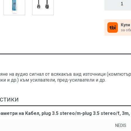
Купи
за об
яне на аудио сигнал от всякакъв вид източници (компютър, л
ки и др.) към усилватели, пред-усилватели и др.
стики
аметри на Кабел, plug 3.5 stereo/m-plug 3.5 stereo/f, 3
NEDIS