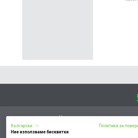
Начало
български
Политика за повер
Вход
Ние използваме бисквитки
Чести въпроси