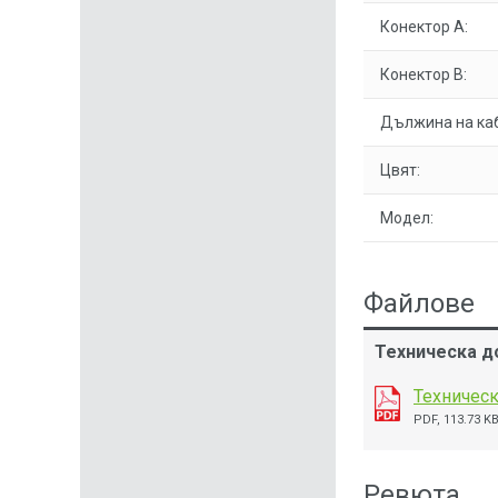
Конектор A:
Конектор B:
Дължина на ка
Цвят:
Модел:
Файлове
Техническа до
Техническ
PDF, 113.73 K
Ревюта