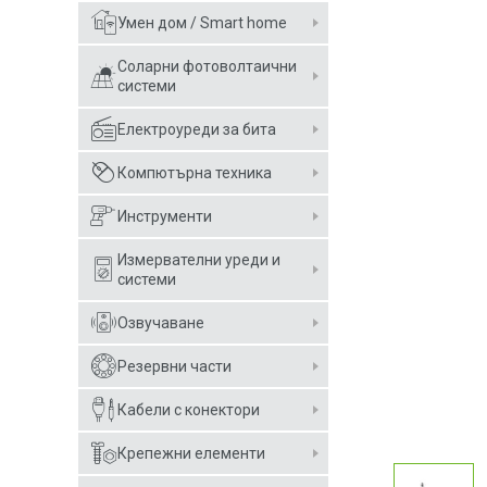
Умен дом / Smart home
Соларни фотоволтаични
системи
Електроуреди за бита
Компютърна техника
Инструменти
Измервателни уреди и
системи
Озвучаване
Резервни части
Кабели с конектори
Крепежни елементи