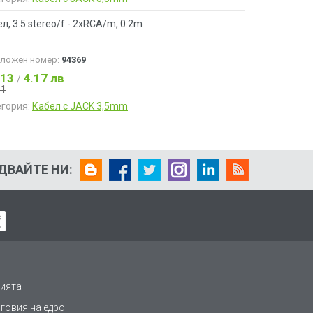
л, 3.5 stereo/f - 2xRCA/m, 0.2m
аложен номер:
94369
.13
4.17 лв
/
51
егория:
Кабел с JACK 3,5mm
ДВАЙТЕ НИ:
ията
рговия на едро