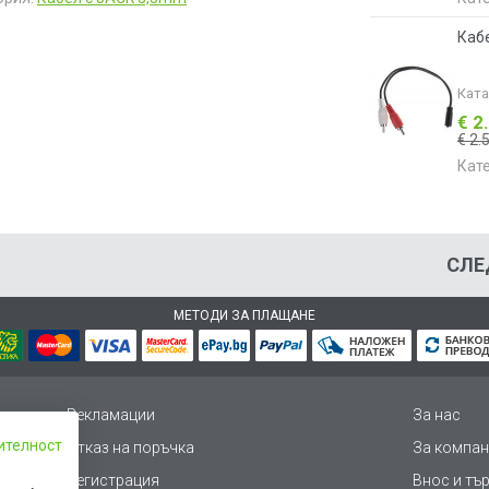
Кабе
Кат
€ 2
€ 2.
Кат
СЛЕ
МЕТОДИ ЗА ПЛАЩАНЕ
Рекламации
За нас
ителност
Отказ на поръчка
За компан
Регистрация
Внос и тъ