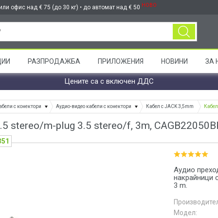
НОВО
ли офис над € 75 (до 30 кг) • до автомат над € 50
ЦИИ
РАЗПРОДАЖБА
ПРИЛОЖЕНИЯ
НОВИНИ
ЗА 
Цените са с включен ДДС
абели с конектори
Аудио-видео кабели с конектори
Кабел с JACK 3,5mm
Кабел
3.5 stereo/m-plug 3.5 stereo/f, 3m, CAGB22050
351
Аудио прехо
накрайници о
3 m.
Производител
Модел: