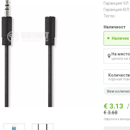
Гаранция ЧЛ:
Гаранция ЮЛ:
Тегло:
Наличност
Наличен
На място
цената на 
Количеств
поръчай пов
Виж количе
€ 3.13
/
€ 3.68
Офертата е валидн