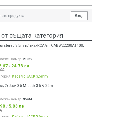
ните продукта.
Вход
 от същата категория
ел stereo 3.5mm/m-2xRCA/m, CABW22200AT100,
аложен номер:
21959
2.67
24.78 лв
/
.90
егория:
Кабел с JACK 3,5mm
л, 2xJack 3.5 M-Jack 3.5 F, 0.2m
аложен номер:
95944
.98
5.83 лв
/
50
егория:
Кабел с JACK 3,5mm