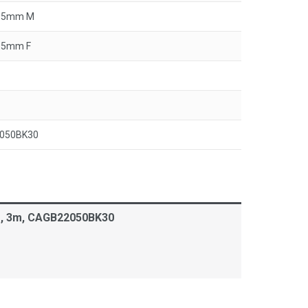
3.5mm M
3.5mm F
050BK30
/f, 3m, CAGB22050BK30