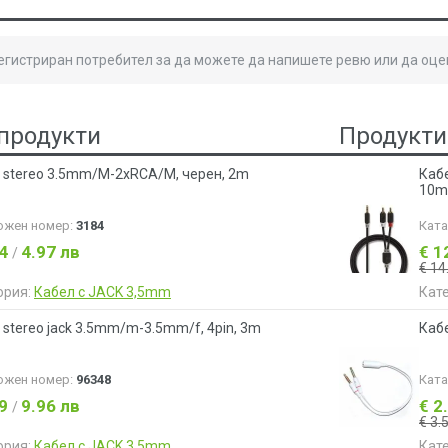
регистриран потребител за да можете да напишете ревю или да оце
продукти
Продукти
 stereo 3.5mm/M-2xRCA/M, черен, 2m
Каб
10m
ожен номер:
3184
Кат
54
4.97 лв
€ 1
/
€ 14
ория:
Кабел с JACK 3,5mm
Кат
 stereo jack 3.5mm/m-3.5mm/f, 4pin, 3m
Кабе
ожен номер:
96348
Кат
09
9.96 лв
€ 2
/
€ 3.
ория:
Кабел с JACK 3,5mm
Кат