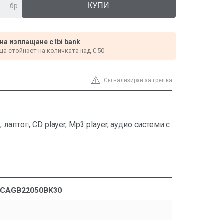
бр.
 на изплащане с tbi bank
ща стойност на количката над € 50
Сигнализирай за грешка
аптоп, CD player, Mp3 player, аудио системи с
m, CAGB22050BK30