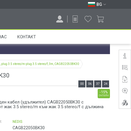
BG
НАС
КОНТАКТ
, plug 3.5 stereo/m-plug 3.5 stereo/f, 3m, CAGB22050BK30
BK30
00
06
37
24
-15%
онлайн
ден кабел (удължител) CAGB22050BK30 с
т жак 3.5 stereo/m към жак 3.5 stereo/f с дължина
:
NEDIS
CAGB22050BK30