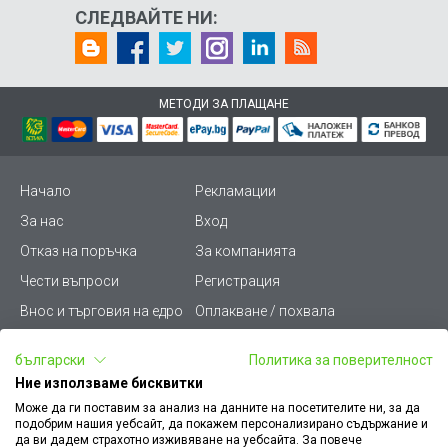
СЛЕДВАЙТЕ НИ:
МЕТОДИ ЗА ПЛАЩАНЕ
Начало
Рекламации
За нас
Вход
Отказ на поръчка
За компанията
Чести въпроси
Регистрация
Внос и търговия на едро
Оплакване / похвала
Лични данни
Викиват ПРО - (B2B)
български
Политика за поверителност
Условия за ползване
Срокове и доставка
Ние използваме бисквитки
Стани дистрибутор
КЗП
Може да ги поставим за анализ на данните на посетителите ни, за да
подобрим нашия уебсайт, да покажем персонализирано съдържание и
Карта на сайта
Кариери
да ви дадем страхотно изживяване на уебсайта. За повече