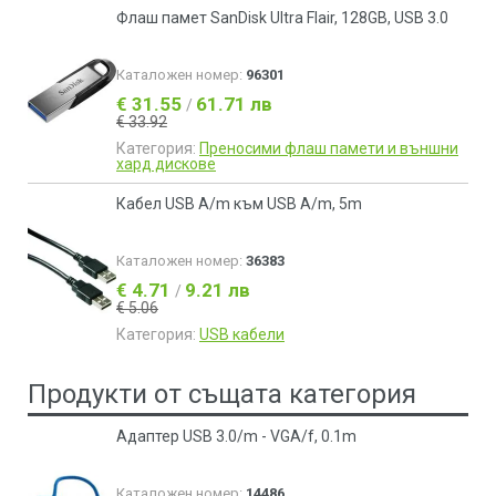
Флаш памет SanDisk Ultra Flair, 128GB, USB 3.0
Каталожен номер:
96301
€ 31.55
61.71 лв
/
€ 33.92
Категория:
Преносими флаш памети и външни
хард дискове
Кабел USB A/m към USB A/m, 5m
Каталожен номер:
36383
€ 4.71
9.21 лв
/
€ 5.06
Категория:
USB кабели
Продукти от същата категория
Адаптер USB 3.0/m - VGA/f, 0.1m
Каталожен номер:
14486