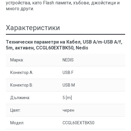
устройства, като Flash памети, хъбове, джойстици и
много други.
Характеристики
Технически параметри на Кабел, USB А/m-USB А/f,
5m, активен, CCGL60EXTBK50, Nedis
Марка:
NEDIS
Конектор A:
USB F
Конектор B:
USB M
Дължина:
5 [m]
Цвят:
черен
Модел:
CCGL60EXTBK50