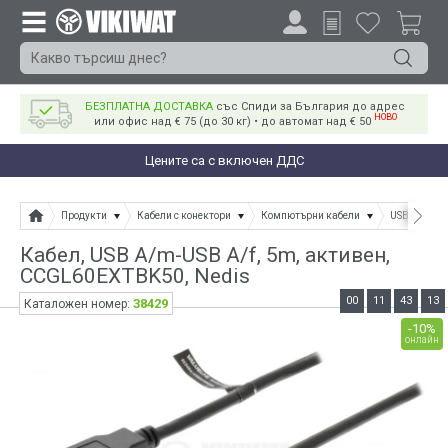
БЕЗПЛАТНА ДОСТАВКА
със Спиди за България до адрес
НОВО
или офис над € 75 (до 30 кг) • до автомат над € 50
Цените са с включен ДДС
Продукти
Кабели с конектори
Компютърни кабели
USB кабели
Кабел, USB А/m-USB А/f, 5m, активен,
CCGL60EXTBK50, Nedis
00
11
43
13
38429
Каталожен номер:
-10%
онлайн