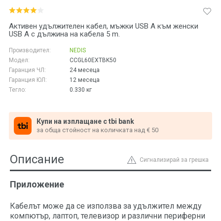
Активен удължителен кабел, мъжки USB A към женски
USB A с дължина на кабела 5 m.
Производител:
NEDIS
Модел:
CCGL60EXTBK50
Гаранция ЧЛ:
24 месеца
Гаранция ЮЛ:
12 месеца
Тегло:
0.330
кг
Купи на изплащане с tbi bank
за обща стойност на количката над € 50
Описание
Сигнализирай за грешка
Приложение
Кабелът може да се използва за удължител между
компютър, лаптоп, телевизор и различни периферни