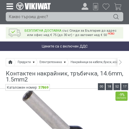
БЕЗПЛАТНА ДОСТАВКА
със Спиди за България до адрес
НОВО
или офис над € 75 (до 30 кг) • до автомат над € 50
Цените са с включен ДДС
Продукти
Електротехника
Накрайници за кабели, букси, конектори
Контактен накрайник, тръбичка, 14.6mm,
1.5mm2
00
18
52
17
37869
Каталожен номер:
-9%
онлайн