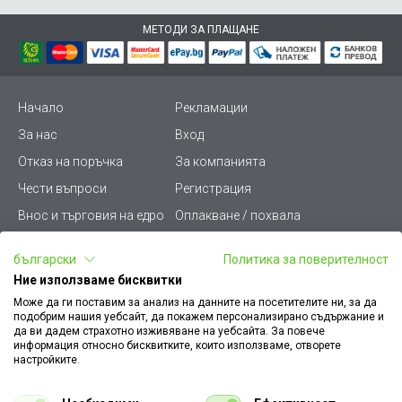
МЕТОДИ ЗА ПЛАЩАНЕ
Начало
Рекламации
За нас
Вход
Отказ на поръчка
За компанията
Чести въпроси
Регистрация
Внос и търговия на едро
Оплакване / похвала
Лични данни
Викиват ПРО - (B2B)
български
Политика за поверителност
Условия за ползване
Срокове и доставка
Ние използваме бисквитки
Стани дистрибутор
КЗП
Може да ги поставим за анализ на данните на посетителите ни, за да
подобрим нашия уебсайт, да покажем персонализирано съдържание и
Карта на сайта
Кариери
да ви дадем страхотно изживяване на уебсайта. За повече
информация относно бисквитките, които използваме, отворете
Как да намеря документ
Платформа за AРС
настройките.
към поръчка
Контакт
Политика за бисквитки