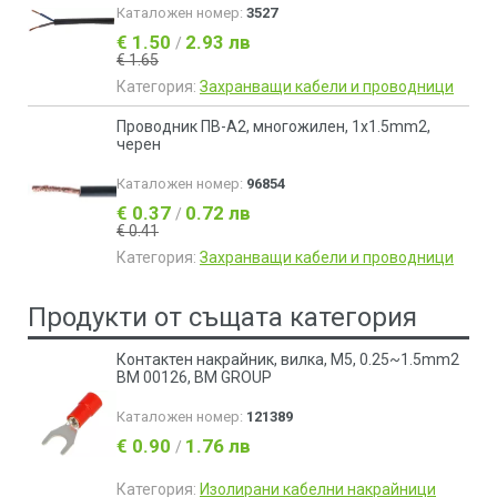
Каталожен номер:
3527
€ 1.50
2.93 лв
/
€ 1.65
Категория:
Захранващи кабели и проводници
Проводник ПВ-А2, многожилен, 1x1.5mm2,
черен
Каталожен номер:
96854
€ 0.37
0.72 лв
/
€ 0.41
Категория:
Захранващи кабели и проводници
Продукти от същата категория
Контактен накрайник, вилка, M5, 0.25~1.5mm2
BM 00126, BM GROUP
Каталожен номер:
121389
€ 0.90
1.76 лв
/
Категория:
Изолирани кабелни накрайници