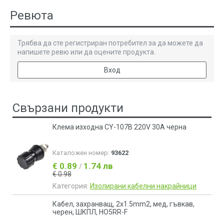
Ревюта
Трябва да сте регистриран потребител за да можете да
напишете ревю или да оцените продукта.
Вход
Свързани продукти
Клема изходна CY-107B 220V 30A черна
Каталожен номер:
93622
€ 0.89
1.74 лв
/
€ 0.98
Категория:
Изолирани кабелни накрайници
Кабел, захранващ, 2х1.5mm2, мед, гъвкав,
черен, ШКПЛ, HO5RR-F