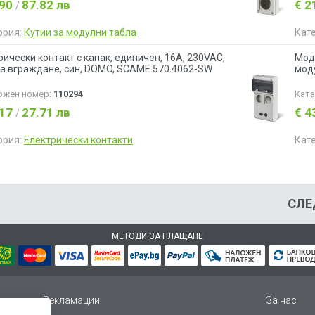
.90
87.82 лв
€ 2
/
ория:
Кутии за модулни табла
Кат
рически контакт с капак, единичен, 16A, 230VAC,
Моду
 за вграждане, син, DOMO, SCAME 570.4062-SW
моду
ожен номер:
110294
Кат
.17
27.71 лв
€ 4
/
ория:
Електрически контакти
Кат
СЛЕ
МЕТОДИ ЗА ПЛАЩАНЕ
Рекламации
За нас