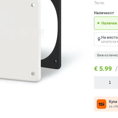
Тегло:
Наличност
Наличен
На място
цената на 
Виж количе
€ 5.99
/
Купи
за об