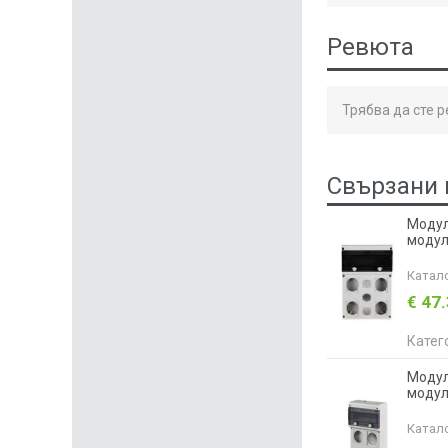
Ревюта
Трябва да сте 
Свързани 
Модуле
модул
Катал
€ 47
Катег
Модуле
модул
Катал