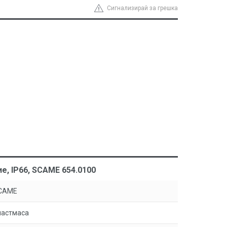
Сигнализирай за грешка
е, IP66, SCAME 654.0100
CAME
ластмаса