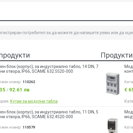
регистриран потребител за да можете да напишете ревю или да оце
продукти
Продукти
н блок (корпус), за индустриално табло, 14 DIN, 7
Моду
ни отвора, IP66, SCAME 632.5520-000
конт
ожен номер:
110262
Кат
.35
92.61 лв
€ 6
/
ория:
Кутии за модулни табла
Кат
н блок (корпус), за индустриално табло, 11 DIN, 5
Моду
ни отвора, IP66, SCAME 632.4520-000
моду
ожен номер:
110579
Кат