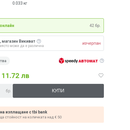
0.033
кг
 онлайн
42 бр.
, магазин Викиват
изчерпан
място може да е различна
ства
11.72 лв
бр.
 на изплащане с tbi bank
ща стойност на количката над € 50