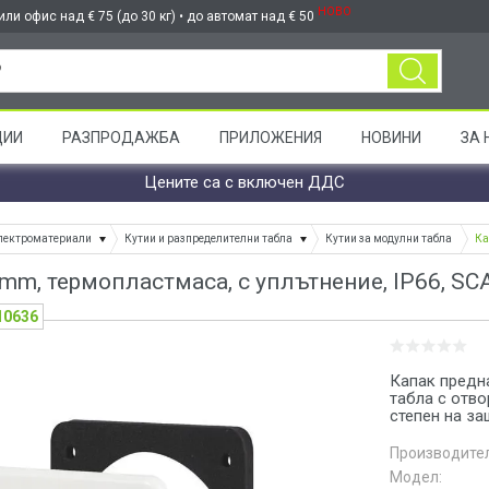
НОВО
ли офис над € 75 (до 30 кг) • до автомат над € 50
ЦИИ
РАЗПРОДАЖБА
ПРИЛОЖЕНИЯ
НОВИНИ
ЗА 
Цените са с включен ДДС
лектроматериали
Кутии и разпределителни табла
Кутии за модулни табла
Ка
mm, термопластмаса, с уплътнение, IP66, S
10636
Капак предн
табла с отво
степен на за
Производител
Модел: