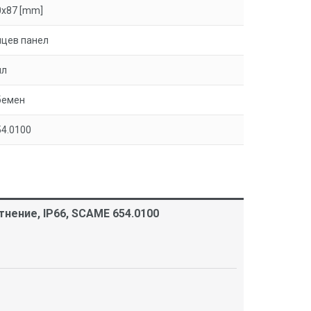
0x87 [mm]
ицев панел
ял
бемен
54.0100
нение, IP66, SCAME 654.0100