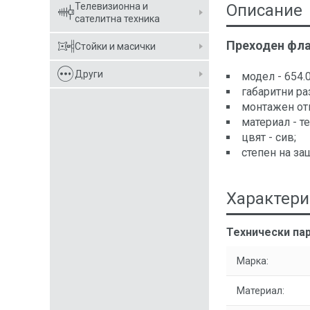
Телевизионна и
Описание
сателитна техника
Преходен фл
Стойки и масички
Други
модел - 654.
габаритни ра
монтажен от
материал - т
цвят - сив;
степен на защ
Характери
Технически пар
Марка:
Материал: