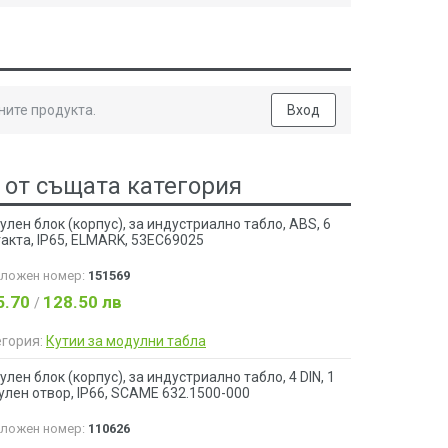
ните продукта.
Вход
 от същата категория
лен блок (корпус), за индустриално табло, ABS, 6
акта, IP65, ELMARK, 53EC69025
аложен номер:
151569
5.70
128.50 лв
/
егория:
Кутии за модулни табла
лен блок (корпус), за индустриално табло, 4 DIN, 1
лен отвор, IP66, SCAME 632.1500-000
аложен номер:
110626