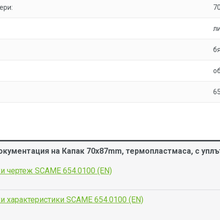
ери:
7
л
б
о
6
окументация на Капак 70x87mm, термопластмаса, с уплът
и чертеж SCAME 654.0100 (EN)
и характеристики SCAME 654.0100 (EN)