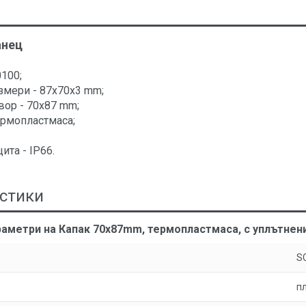
анец
0100;
змери - 87x70x3 mm;
вор - 70x87 mm;
ермопластмаса;
ита - IP66.
стики
аметри на Капак 70x87mm, термопластмаса, с уплътнени
S
п