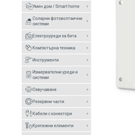
Умен дом / Smart home
Соларни фотоволтаични
системи
Електроуреди за бита
Компютърна техника
Инструменти
Измервателни уреди и
системи
Озвучаване
Резервни части
Кабели с конектори
Крепежни елементи