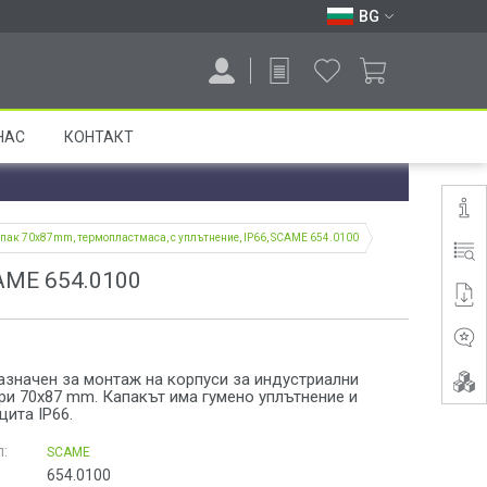
BG
НАС
КОНТАКТ
пак 70x87mm, термопластмаса, с уплътнение, IP66, SCAME 654.0100
CAME 654.0100
азначен за монтаж на корпуси за индустриални
ри 70x87 mm. Капакът има гумено уплътнение и
щита IP66.
:
SCAME
654.0100