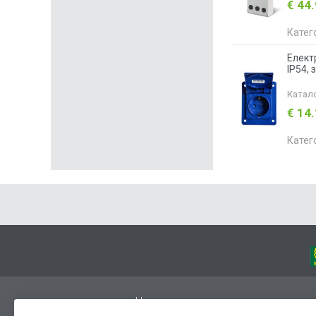
€ 44
Катег
Елект
IP54,
Катал
€ 14
Катег
Начало