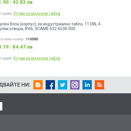
1.90
42.83 лв
/
егория:
Кутии за модулни табла
лен блок (корпус), за индустриално табло, 11 DIN, 4
лни отвора, IP66, SCAME 632.4530-000
аложен номер:
110580
3.19
84.47 лв
/
егория:
Кутии за модулни табла
ДВАЙТЕ НИ: