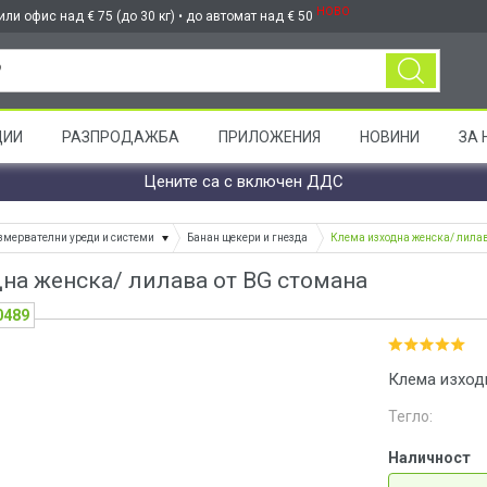
НОВО
ли офис над € 75 (до 30 кг) • до автомат над € 50
ЦИИ
РАЗПРОДАЖБА
ПРИЛОЖЕНИЯ
НОВИНИ
ЗА 
Цените са с включен ДДС
змервателни уреди и системи
Банан щекери и гнезда
Клема изходна женска/ лилав
на женска/ лилава от BG стомана
0489
Клема изходн
Тегло:
Наличност