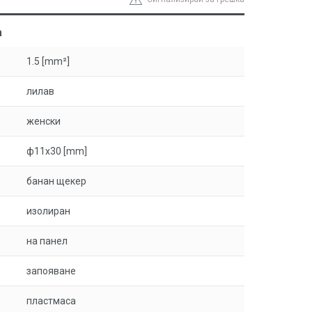
а
1.5 [mm²]
лилав
женски
ф11x30 [mm]
банан щекер
изолиран
на панел
запояване
пластмаса