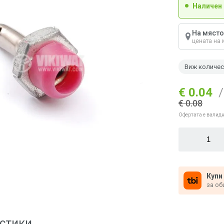
Наличен
На място
цената на 
Виж количе
€ 0.04
/
€ 0.08
Офертата е валидн
Купи
за об
стики