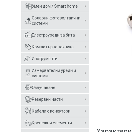
Умен дом / Smart home
Соларни фотоволтаични
системи
Електроуреди за бита
Компютърна техника
Инструменти
Измервателни уреди и
системи
Озвучаване
Резервни части
Кабели с конектори
Крепежни елементи
Характери