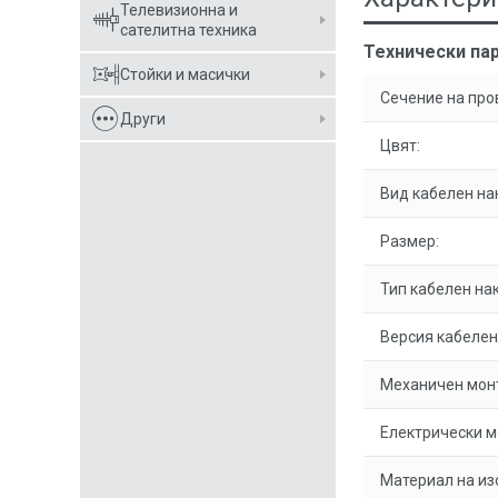
Телевизионна и
сателитна техника
Технически па
Стойки и масички
Сечение на про
Други
Цвят:
Вид кабелен на
Размер:
Тип кабелен на
Версия кабелен
Механичен мон
Електрически м
Материал на из