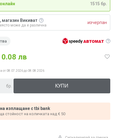
 онлайн
1515 бр.
, магазин Викиват
изчерпан
място може да е различна
ства
0.08 лв
а от 08.07.2026 до 08.08.2026
бр.
 на изплащане с tbi bank
ща стойност на количката над € 50
Сигнализирай за грешка