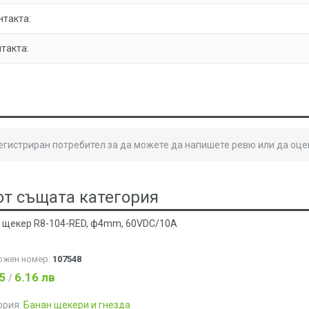
нтакта:
такта:
регистриран потребител за да можете да напишете ревю или да оце
от същата категория
 щекер R8-104-RED, ф4mm, 60VDC/10A
ожен номер:
107548
15
6.16 лв
/
ория:
Банан щекери и гнезда