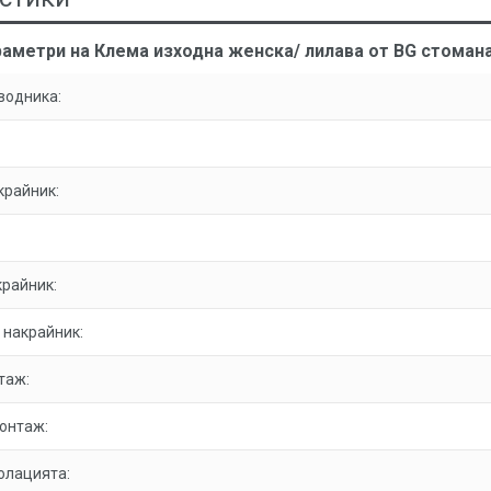
раметри на Клема изходна женска/ лилава от BG стоман
водника:
крайник:
крайник:
 накрайник:
таж:
онтаж:
олацията: