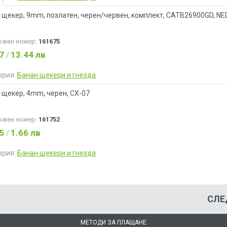
 щекер, 9mm, позлатен, черен/червен, комплект, CATB26900GD, NE
ожен номер:
161675
87
13.44 лв
/
ория:
Банан щекери и гнезда
 щекер, 4mm, черен, CX-07
ожен номер:
161752
85
1.66 лв
/
ория:
Банан щекери и гнезда
СЛЕ
МЕТОДИ ЗА ПЛАЩАНЕ