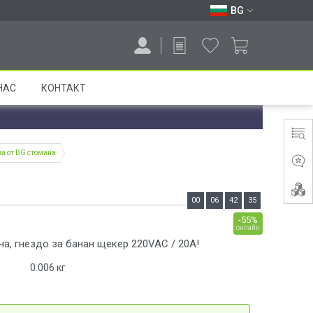
BG
НАС
КОНТАКТ
а от BG стомана
00
06
42
35
-55%
онлайн
а, гнездо за банан щекер 220VAC / 20A!
0.006
кг