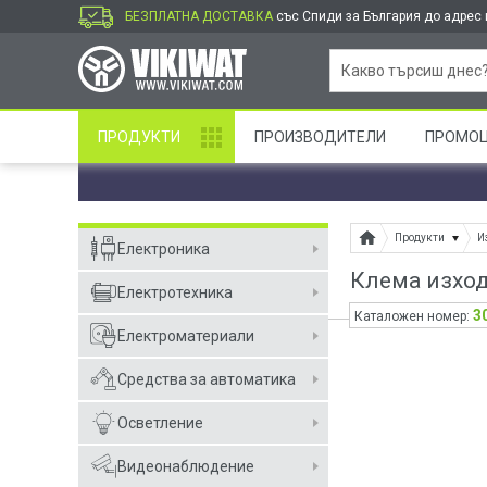
БЕЗПЛАТНА ДОСТАВКА
със Спиди за България до адрес и
ПРОДУКТИ
ПРОИЗВОДИТЕЛИ
ПРОМО
Продукти
И
Електроника
Клема изход
Електротехника
3
Каталожен номер:
Електроматериали
Средства за автоматика
Осветление
Видеонаблюдение