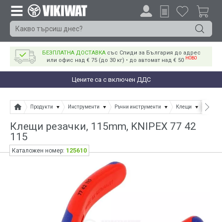
БЕЗПЛАТНА ДОСТАВКА
със Спиди за България до адрес
НОВО
или офис над € 75 (до 30 кг) • до автомат над € 50
Цените са с включен ДДС
Продукти
Инструменти
Ръчни инструменти
Клещи
Клещи
Клещи резачки, 115mm, KNIPEX 77 42
115
125610
Каталожен номер: