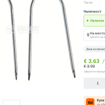
Тегло:
Наличност
Наличен
На място
цената на 
Виж количе
€ 3.63
/
€ 3.90
Офертата е валидн
Купи
за об