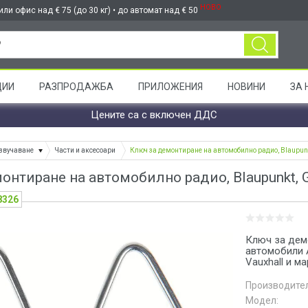
НОВО
ли офис над € 75 (до 30 кг) • до автомат над € 50
ЦИИ
РАЗПРОДАЖБА
ПРИЛОЖЕНИЯ
НОВИНИ
ЗА 
Цените са с включен ДДС
звучаване
Части и аксесоари
Ключ за демонтиране на автомобилно радио, Blaupunkt
нтиране на автомобилно радио, Blaupunkt, Gr
8326
Ключ за дем
автомобили Al
Vauxhall и ма
Производител
Модел: