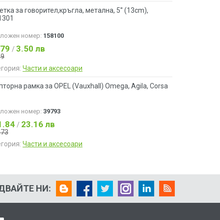
тка за говорител,кръгла, метална, 5'' (13cm),
1301
аложен номер:
158100
.79
3.50 лв
/
99
егория:
Части и аксесоари
торна рамка за OPEL (Vauxhall) Omega, Agila, Corsa
аложен номер:
39793
1.84
23.16 лв
/
.73
егория:
Части и аксесоари
ДВАЙТЕ НИ: