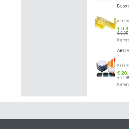
Бърз 
Катал
€ 0.
€ 0.35
Катег
Автом
Катал
€ 20
€ 21.9
Катег