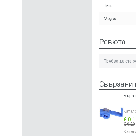
Тип:
Модел:
Ревюта
Трябва да сте 
Свързани 
Бърз 
Катал
€ 0.
€ 0.20
Катег