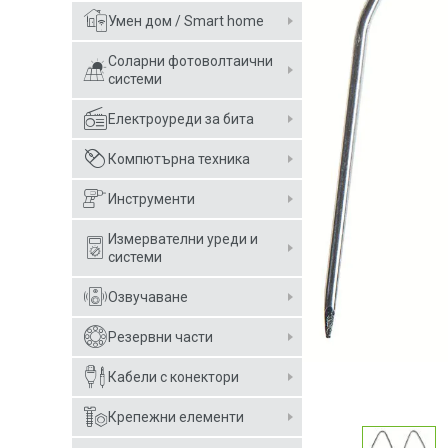
Умен дом / Smart home
Соларни фотоволтаични
системи
Електроуреди за бита
Компютърна техника
Инструменти
Измервателни уреди и
системи
Озвучаване
Резервни части
Кабели с конектори
Крепежни елементи