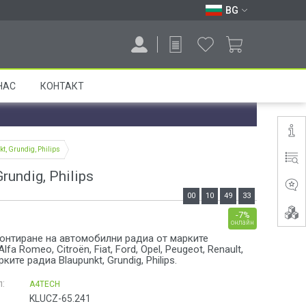
BG
НАС
КОНТАКТ
, Grundig, Philips
undig, Philips
00
10
49
33
-7%
онлайн
онтиране на автомобилни радиа от марките
fa Romeo, Citroën, Fiat, Ford, Opel, Peugeot, Renault,
рките радиа Blaupunkt, Grundig, Philips.
:
A4TECH
KLUCZ-65.241