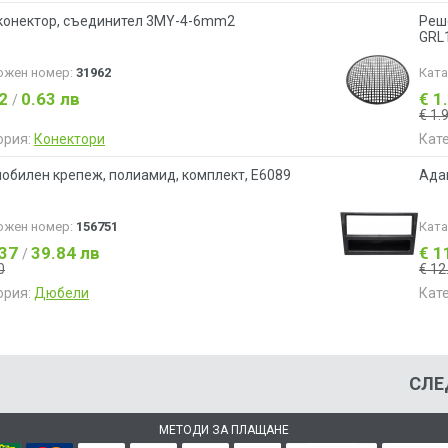
конектор, съединител 3MY-4-6mm2
Реше
GRL
ожен номер:
31962
Кат
32
0.63 лв
€ 1
/
€ 1.
ория:
Конектори
Кат
обилен крепеж, полиамид, комплект, E6089
Адап
ожен номер:
156751
Кат
.37
39.84 лв
€ 1
/
0
€ 12
ория:
Дюбели
Кат
СЛЕ
МЕТОДИ ЗА ПЛАЩАНЕ