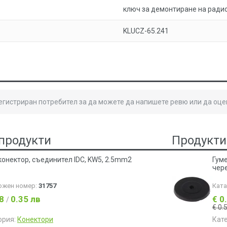
ключ за демонтиране на ради
KLUCZ-65.241
регистриран потребител за да можете да напишете ревю или да оце
продукти
Продукти
конектор, съединител IDC, KW5, 2.5mm2
Гум
чере
ожен номер:
31757
Кат
18
0.35 лв
€ 0
/
€ 0.
ория:
Конектори
Кат