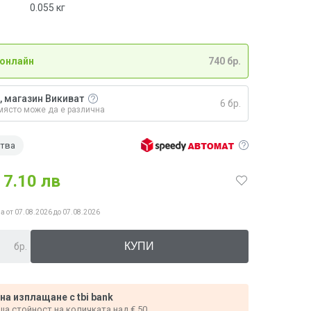
0.055
кг
 онлайн
740 бр.
, магазин Викиват
6 бр.
място може да е различна
ства
7.10 лв
а от 07.08.2026 до 07.08.2026
бр.
 на изплащане с tbi bank
ща стойност на количката над € 50