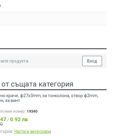
о
ните продукта.
Вход
 от същата категория
ено краче, ф27x3mm, за тонколона, отвор ф2mm,
н, за винт
аложен номер:
19340
.47
0.92 лв
/
50
егория:
Части и аксесоари