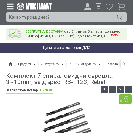
БЕЗПЛАТНА ДОСТАВКА
със Спиди за България до адрес
НОВО
или офис над € 75 (до 30 кг) • до автомат над € 50
Цените са с включен ДДС
Продукти
Инструменти
Ръчни инструменти
Свредла
Компл
Комплект 7 спираловидни свредла,
3~10mm, за дърво, RB-1123, Rebel
00
16
50
10
157870
Каталожен номер:
-7%
онлайн