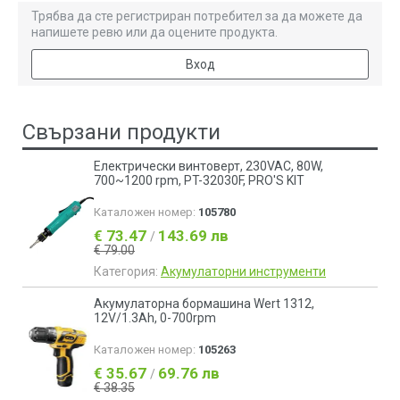
Трябва да сте регистриран потребител за да можете да
напишете ревю или да оцените продукта.
Вход
Свързани продукти
Електрически винтоверт, 230VAC, 80W,
700~1200 rpm, PT-32030F, PRO'S KIT
Каталожен номер:
105780
€ 73.47
143.69 лв
/
€ 79.00
Категория:
Акумулаторни инструменти
Акумулаторна бормашина Wert 1312,
12V/1.3Ah, 0-700rpm
Каталожен номер:
105263
€ 35.67
69.76 лв
/
€ 38.35