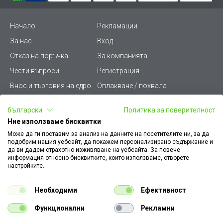
Начало
Рекламации
За нас
Вход
Отказ на поръчка
За компанията
Чести въпроси
Регистрация
Внос и търговия на едро
Оплакване / похвала
Лични данни
Викиват ПРО - (B2B)
български
Политика за поверителност
Условия за ползване
Срокове и доставка
Ние използваме бисквитки
Стани дистрибутор
КЗП
Може да ги поставим за анализ на данните на посетителите ни, за да
подобрим нашия уебсайт, да покажем персонализирано съдържание и
Карта на сайта
Кариери
да ви дадем страхотно изживяване на уебсайта. За повече
информация относно бисквитките, които използваме, отворете
Как да намеря документ
Платформа за AРС
настройките.
към поръчка
Контакт
Политика за бисквитки
Необходими
Ефективност
Конфигуратор за ел.
ключове и контакти
Функционални
Рекламни