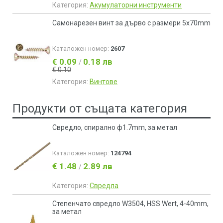
Категория:
Акумулаторни инструменти
Самонарезен винт за дърво с размери 5x70mm
Каталожен номер:
2607
€ 0.09
0.18 лв
/
€ 0.10
Категория:
Винтове
Продукти от същата категория
Свредло, спирално ф1.7mm, за метал
Каталожен номер:
124794
€ 1.48
2.89 лв
/
Категория:
Свредла
Степенчато свредло W3504, HSS Wert, 4-40mm,
за метал