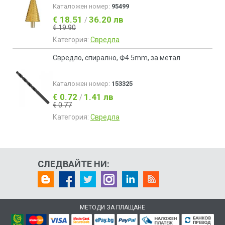
Каталожен номер:
95499
€ 18.51
36.20 лв
/
€ 19.90
Категория:
Свредла
Свредло, спирално, Ф4.5mm, за метал
Каталожен номер:
153325
€ 0.72
1.41 лв
/
€ 0.77
Категория:
Свредла
СЛЕДВАЙТЕ НИ:
МЕТОДИ ЗА ПЛАЩАНЕ