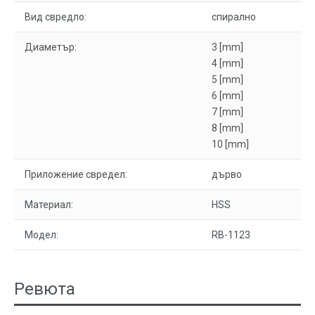
Вид свредло:
спирално
Диаметър:
3 [mm]
4 [mm]
5 [mm]
6 [mm]
7 [mm]
8 [mm]
10 [mm]
Приложение свредел:
дърво
Материал:
HSS
Модел:
RB-1123
Ревюта