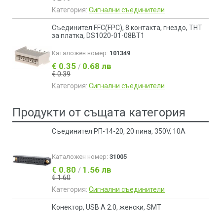
Категория:
Сигнални съединители
Съединител FFC(FPC), 8 контакта, гнездо, THT
за платка, DS1020-01-08BT1
Каталожен номер:
101349
€ 0.35
0.68 лв
/
€ 0.39
Категория:
Сигнални съединители
Продукти от същата категория
Съединител РП-14-20, 20 пина, 350V, 10A
Каталожен номер:
31005
€ 0.80
1.56 лв
/
€ 1.60
Категория:
Сигнални съединители
Конектор, USB A 2.0, женски, SMT