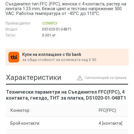
Съединител тип FFC (FPC), женски с 4 контакта, растер на
лентата 1.25 mm, бежов цвят и тестово напрежение 500
VAC. Работна температура от -45°C до 110°C.
Производител:
CONNFLY
Модел:
DS1020-01-04BT1
Тегло:
0.001
кг
Купи на изплащане с tbi bank
за обща стойност на количката над € 50
Характеристики
Сигнализирай за грешка
Технически параметри на Съединител FFC(FPC), 4
контакта, гнездо, THT за платка, DS1020-01-04BT1
Конектор:
FFC(FPC)
Брой контакти:
4 [контакта]