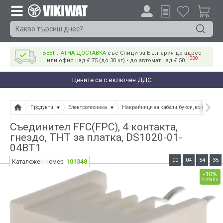
БЕЗПЛАТНА ДОСТАВКА
със Спиди за България до адрес
НОВО
или офис над € 75 (до 30 кг) • до автомат над € 50
Цените са с включен ДДС
Продукти
Електротехника
Накрайници за кабели, букси, конектори
Съединител FFC(FPC), 4 контакта,
гнездо, THT за платка, DS1020-01-
04BT1
00
04
54
34
101348
Каталожен номер:
-10%
онлайн