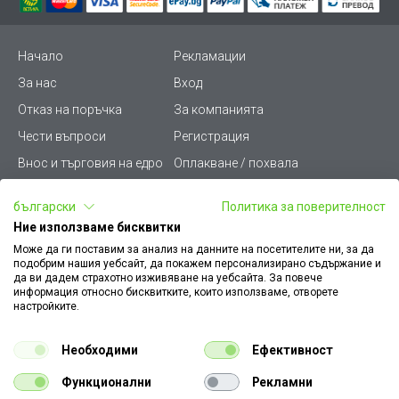
Начало
Рекламации
За нас
Вход
Отказ на поръчка
За компанията
Чести въпроси
Регистрация
Внос и търговия на едро
Оплакване / похвала
Лични данни
Викиват ПРО - (B2B)
български
Политика за поверителност
Условия за ползване
Срокове и доставка
Ние използваме бисквитки
Стани дистрибутор
КЗП
Може да ги поставим за анализ на данните на посетителите ни, за да
подобрим нашия уебсайт, да покажем персонализирано съдържание и
Карта на сайта
Кариери
да ви дадем страхотно изживяване на уебсайта. За повече
информация относно бисквитките, които използваме, отворете
Как да намеря документ
Платформа за AРС
настройките.
към поръчка
Контакт
Политика за бисквитки
Необходими
Ефективност
Конфигуратор за ел.
ключове и контакти
Функционални
Рекламни