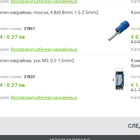
ория:
Изолирани кабелни накрайници
Кат
ктен накрайник, плосък, 4.8x0.8mm, 1.5-2.5mm2
Кон
ожен номер:
37857
Кат
14
0.27 лв
€ 0
/
€ 0.
ория:
Изолирани кабелни накрайници
Кат
ктен накрайник, ухо, M3, 0.5-1.5mm2
Комп
бро
ожен номер:
37823
Кат
14
0.27 лв
€ 1
/
€ 1.
ория:
Изолирани кабелни накрайници
Кат
СЛЕ