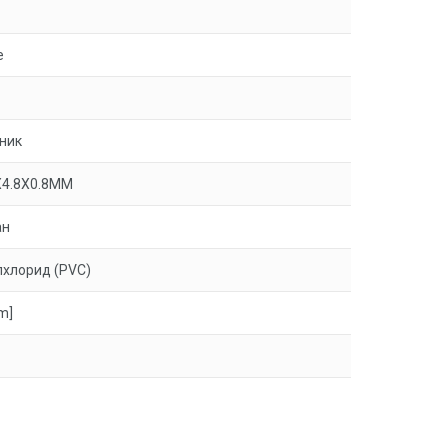
е
ник
X4.8X0.8MM
ан
хлорид (PVC)
m]