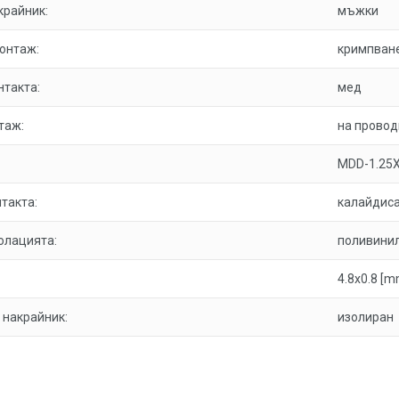
крайник:
мъжки
онтаж:
кримпван
нтакта:
мед
таж:
на провод
MDD-1.25
такта:
калайдис
олацията:
поливинил
4.8x0.8 [m
 накрайник:
изолиран