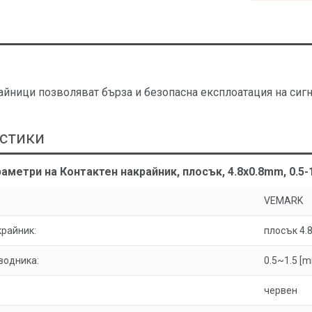
айници позволяват бърза и безопасна експлоатация на сигн
стики
аметри на Контактен накрайник, плосък, 4.8x0.8mm, 0.5
VEMARK
крайник:
плосък 4
водника:
0.5~1.5 [
червен