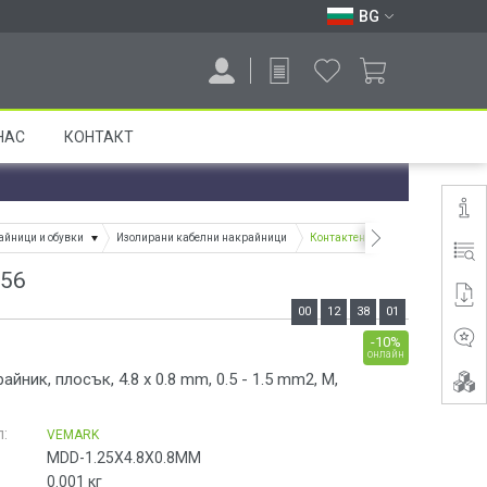
BG
НАС
КОНТАКТ
айници и обувки
Изолирани кабелни накрайници
Контактен накрайник, плосък, 4
856
00
12
38
00
-10%
онлайн
йник, плосък, 4.8 x 0.8 mm, 0.5 - 1.5 mm2, M,
:
VEMARK
MDD-1.25X4.8X0.8MM
0.001
кг