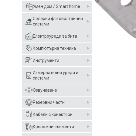
Умен дом / Smart home
Соларни фотоволтаични
системи
Електроуреди за бита
Компютърна техника
Инструменти
Измервателни уреди и
системи
Озвучаване
Резервни части
Кабели с конектори
Крепежни елементи