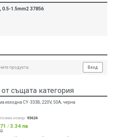
 0.5-1.5mm2 37856
ните продукта.
Вход
 от същата категория
а изходна CY-333B, 220V, 50A, черна
аложен номер:
93624
.71
3.34 лв
/
90