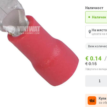
Наличност
Наличен
На място
цената на 
Виж количе
€ 0.14
/
€ 0.15
Офертата е валидн
Купи
за об