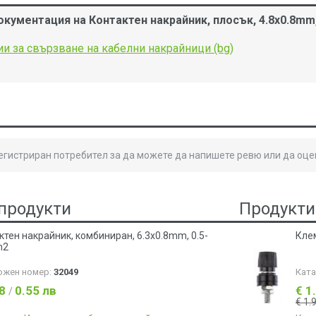
кументация на Контактен накрайник, плосък, 4.8x0.8mm,
и за свързване на кабелни накрайници (bg)
B
регистриран потребител за да можете да напишете ревю или да оце
продукти
Продукти
ктен накрайник, комбиниран, 6.3х0.8mm, 0.5-
Клем
m2
ожен номер:
32049
Кат
28
0.55 лв
€ 1
/
€ 1.