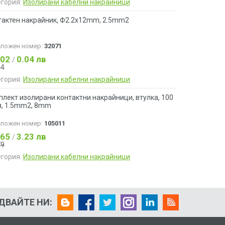
егория:
Изолирани кабелни накрайници
тактен накрайник, Ф2.2x12mm, 2.5mm2
аложен номер:
32071
.02
0.04 лв
/
04
егория:
Изолирани кабелни накрайници
лект изолирани контактни накрайници, втулка, 100
я, 1.5mm2, 8mm
аложен номер:
105011
.65
3.23 лв
/
79
егория:
Изолирани кабелни накрайници
ДВАЙТЕ НИ: