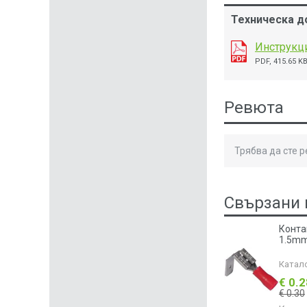
Техническа до
Инструкци
PDF, 415.65 K
Ревюта
Трябва да сте 
Свързани 
Конта
1.5m
Катал
€ 0.
€ 0.30