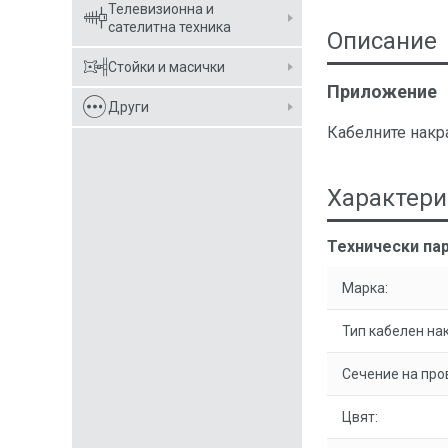
Телевизионна и
сателитна техника
Описание
Стойки и масички
Приложение
Други
Кабелните накр
Характери
Технически пар
Марка:
Тип кабелен на
Сечение на про
Цвят: