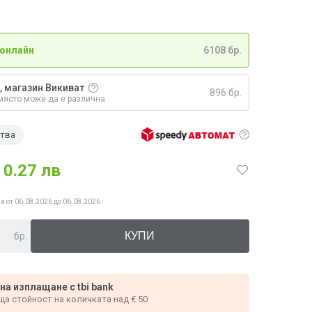
 онлайн
6108 бр.
, магазин Викиват
896 бр.
място може да е различна
ства
0.27 лв
а от 06.08.2026 до 06.08.2026
бр.
 на изплащане с tbi bank
ща стойност на количката над € 50