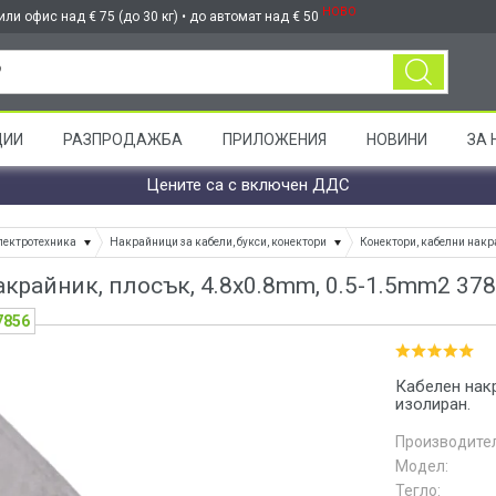
НОВО
ли офис над € 75 (до 30 кг) • до автомат над € 50
ЦИИ
РАЗПРОДАЖБА
ПРИЛОЖЕНИЯ
НОВИНИ
ЗА 
Цените са с включен ДДС
лектротехника
Накрайници за кабели, букси, конектори
Конектори, кабелни накр
акрайник, плосък, 4.8x0.8mm, 0.5-1.5mm2 37
7856
Кабелен накра
изолиран.
Производител
Модел:
Тегло: