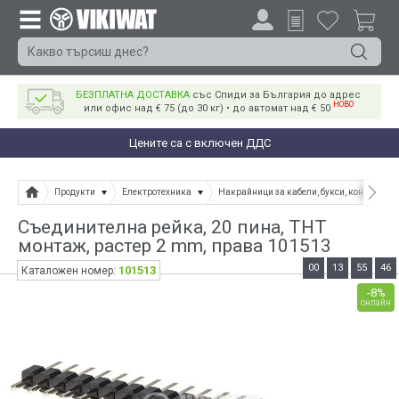
БЕЗПЛАТНА ДОСТАВКА
със Спиди за България до адрес
НОВО
или офис над € 75 (до 30 кг) • до автомат над € 50
Цените са с включен ДДС
Продукти
Електротехника
Накрайници за кабели, букси, конектори
Съединителна рейка, 20 пина, THT
монтаж, растер 2 mm, права 101513
00
13
55
45
101513
Каталожен номер:
-8%
онлайн