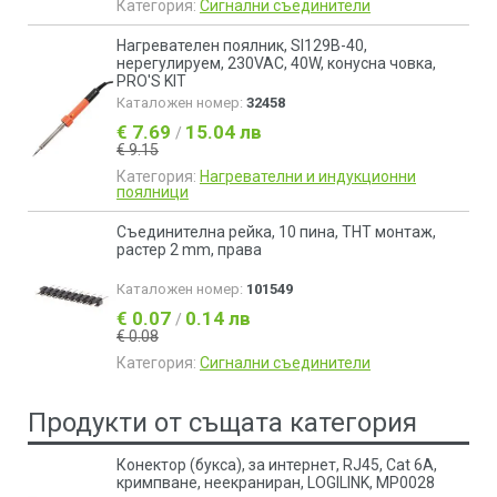
Категория:
Сигнални съединители
Нагревателен поялник, SI129B-40,
нерегулируем, 230VAC, 40W, конусна човка,
PRO'S KIT
Каталожен номер:
32458
€ 7.69
15.04 лв
/
€ 9.15
Категория:
Нагревателни и индукционни
поялници
Съединителна рейка, 10 пина, THT монтаж,
растер 2 mm, права
Каталожен номер:
101549
€ 0.07
0.14 лв
/
€ 0.08
Категория:
Сигнални съединители
Продукти от същата категория
Конектор (букса), за интернет, RJ45, Cat 6А,
кримпване, неекраниран, LOGILINK, MP0028