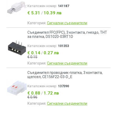
Каталожен номер:
141187
€ 5.31
10.39 лв
/
Категория:
Сигнални съединители
Съединител FFC(FPC), 3 контакта, гнездо, THT
за платка, DS1020-03RT1D
Каталожен номер:
101353
€ 0.14
0.27 лв
/
€ 0.15
Категория:
Сигнални съединители
Съединител проводник-платка, 3 контакта,
щепсел, CE156F22-03-D_E
Каталожен номер:
137390
€ 0.88
1.72 лв
/
€ 0.96
Категория:
Сигнални съединители