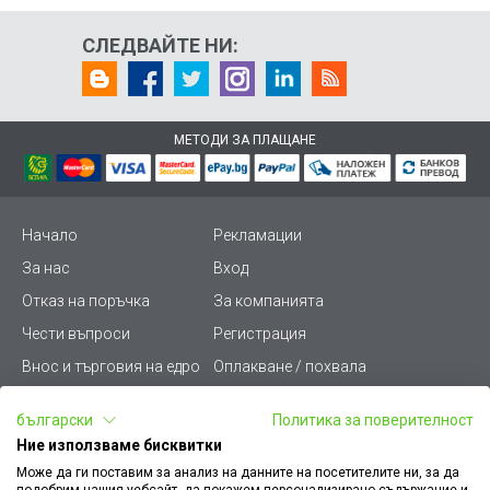
СЛЕДВАЙТЕ НИ:
МЕТОДИ ЗА ПЛАЩАНЕ
Начало
Рекламации
За нас
Вход
Отказ на поръчка
За компанията
Чести въпроси
Регистрация
Внос и търговия на едро
Оплакване / похвала
Лични данни
Викиват ПРО - (B2B)
български
Политика за поверителност
Условия за ползване
Срокове и доставка
Ние използваме бисквитки
Стани дистрибутор
КЗП
Може да ги поставим за анализ на данните на посетителите ни, за да