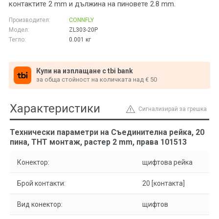
контактите 2 mm и дължина на пиновете 2.8 mm.
Производител:
CONNFLY
Модел:
ZL303-20P
Тегло:
0.001
кг
Купи на изплащане с tbi bank
за обща стойност на количката над € 50
Характеристики
Сигнализирай за грешка
Технически параметри на Съединителна рейка, 20
пина, THT монтаж, растер 2 mm, права 101513
Конектор:
щифтова рейка
Брой контакти:
20 [контакта]
Вид конектор:
щифтов