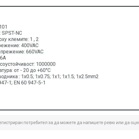
101
: SPST-NC
у клемите: 1 , 2
режение: 400VAC
апрежение: 660VAC
 6A
соустойчивост: 1000000
тура: от - 20 до +60°С
дника : 1х0.5; 1х0.75; 1х1; 1х1.5; 1х2.5mm2
947-1; EN 60 947-5-1
регистриран потребител за да можете да напишете ревю или да оце