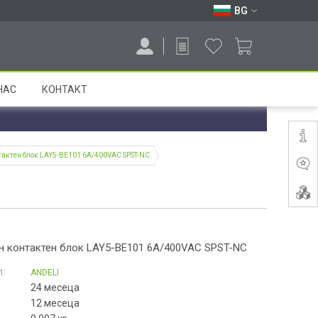
BG
НАС
КОНТАКТ
тактен блок LAY5-BE101 6A/400VAC SPST-NC
н контактен блок LAY5-BE101 6A/400VAC SPST-NC
:
ANDELI
24 месеца
12 месеца