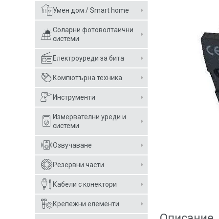
Умен дом / Smart home
Соларни фотоволтаични
системи
Електроуреди за бита
Компютърна техника
Инструменти
Измервателни уреди и
системи
Озвучаване
Резервни части
Кабели с конектори
Крепежни елементи
Описание