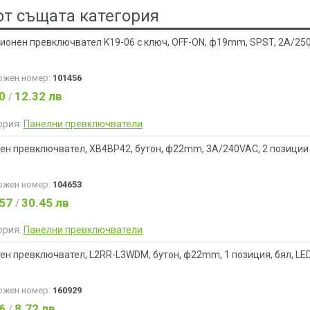
от същата категория
ионен превключвател K19-06 с ключ, OFF-ON, ф19mm, SPST, 2A/25
ожен номер:
101456
30
12.32 лв
/
ория:
Панелни превключватели
ен превключвател, XB4BP42, бутон, ф22mm, 3A/240VAC, 2 позиции
ожен номер:
104653
.57
30.45 лв
/
ория:
Панелни превключватели
ен превключвател, L2RR-L3WDM, бутон, ф22mm, 1 позиция, бял, LE
ожен номер:
160929
46
8.72 лв
/