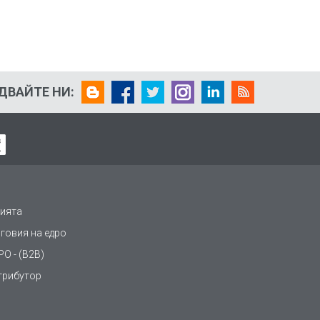
ДВАЙТЕ НИ:
ията
рговия на едро
О - (B2B)
трибутор