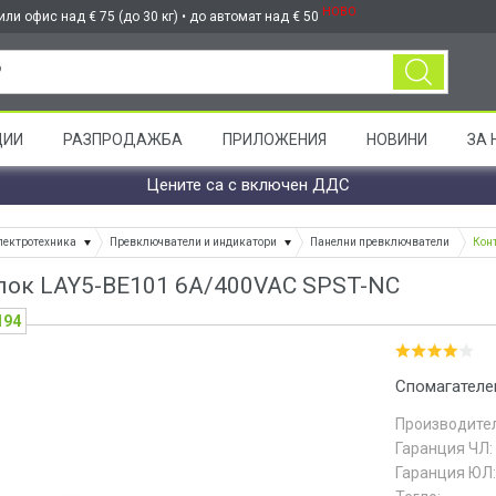
НОВО
ли офис над € 75 (до 30 кг) • до автомат над € 50
ЦИИ
РАЗПРОДАЖБА
ПРИЛОЖЕНИЯ
НОВИНИ
ЗА 
Цените са с включен ДДС
лектротехника
Превключватели и индикатори
Панелни превключватели
Кон
лок LAY5-BE101 6A/400VAC SPST-NC
194
Спомагателе
Производител
Гаранция ЧЛ:
Гаранция ЮЛ: