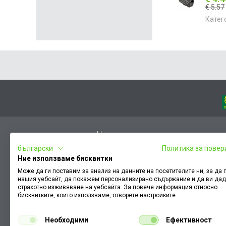
€ 5.57
Катег
Начало
български
Политика за повер
Вход
Ние използваме бисквитки
Чести въпроси
Може да ги поставим за анализ на данните на посетителите ни, за да
нашия уебсайт, да покажем персонализирано съдържание и да ви да
Оплакване / похвала
страхотно изживяване на уебсайта. За повече информация относно
Условия за ползване
бисквитките, които използваме, отворете настройките.
КЗП
Необходими
Ефективност
Как да намеря документ към поръчка