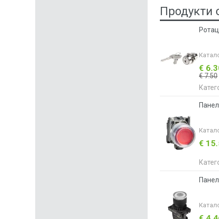
Продукти 
Ротац
Катал
€ 6.
€ 7.50
Катег
Панел
Катал
€ 15
Катег
Панел
Катал
€ 4.