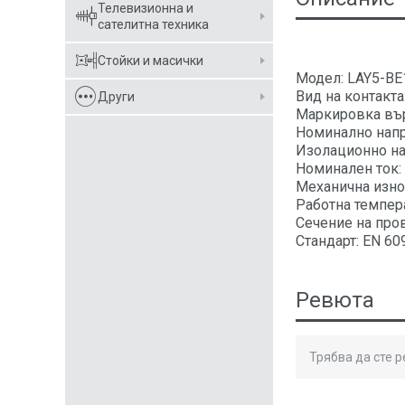
Телевизионна и
сателитна техника
Стойки и масички
Модел: LAY5-BE
Вид на контакта
Други
Маркировка върх
Номинално нап
Изолационно н
Номинален ток:
Механична изно
Работна темпера
Сечение на прово
Стандарт: EN 60
Ревюта
Трябва да сте 