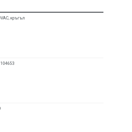
0VAC, кръгъл
 104653
D