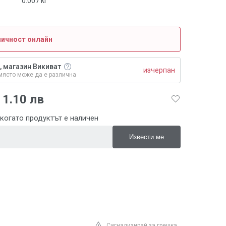
0.007
кг
личност онлайн
, магазин Викиват
изчерпан
място може да е различна
1.10 лв
когато продуктът е наличен
Сигнализирай за грешка