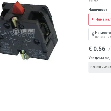
Тегло:
Наличност
Няма на
На място
цената на 
€ 0.56
/
Уведоми ме, 