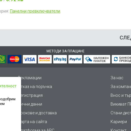
ория:
Панелни превключватели
СЛЕ
МЕТОДИ ЗА ПЛАЩАНЕ
Рекламации
За нас
ителност
Отказ на поръчка
За компан
Регистрация
Внос и тъ
 подобрим
дем
Лични данни
Викиват ПР
Срокове и доставка
Стани дис
Карта на сайта
Кариери
Платформа за AРС
Контакт