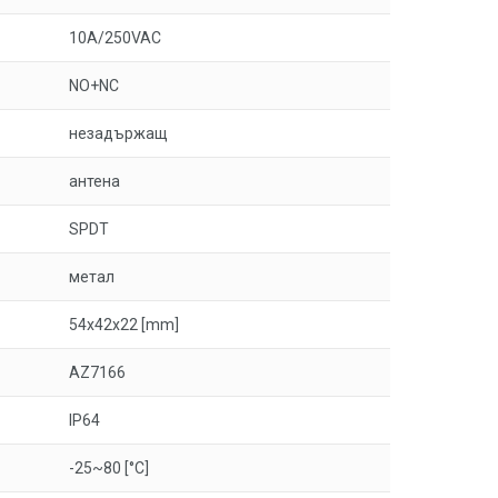
10A/250VAC
NO+NC
незадържащ
антена
SPDT
метал
54x42x22 [mm]
AZ7166
IP64
-25~80 [°C]