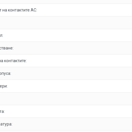
 на контактите AC:
л:
стване:
а контактите:
рпуса:
ери:
та:
атура: