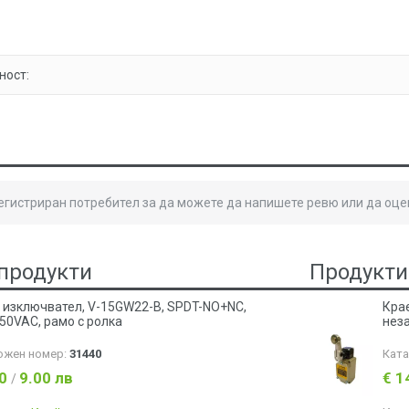
ност:
регистриран потребител за да можете да напишете ревю или да оце
продукти
Продукти
 изключвател, V-15GW22-B, SPDT-NO+NC,
Кра
50VAC, рамо с ролка
нез
ожен номер:
31440
Кат
60
9.00 лв
€ 1
/