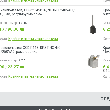
ория:
Крайни и пътни изключватели
Кат
 изключвател, XCKP2145P16, NO+NC, 240VAC /
Кра
C, 10A, регулируемо рамо
ант
ожен номер:
12189
Кат
.17
90.30 лв
€ 2
/
ория:
Крайни и пътни изключватели
Кат
 изключвател XCK-P118, DPST-NO+NC,
Кра
A/250VAC, рамо с ролка
16A/
ожен номер:
2011
Кат
.90
23.27 лв
€ 4
/
€ 12
ория:
Крайни и пътни изключватели
Кат
СЛЕ