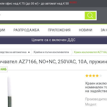
НОВО
ли офис над € 75 (до 30 кг) • до автомат над € 50
ЦИИ
РАЗПРОДАЖБА
ПРИЛОЖЕНИЯ
НОВИНИ
ЗА 
Цените са с включен ДДС
редства за автоматика
Крайни и пътни изключватели
Краен изключвател AZ7166,
чвател AZ7166, NO+NC, 250VAC, 10A, пружин
1446
Краен изклю
номинален то
на задейств
Производител
Модел: