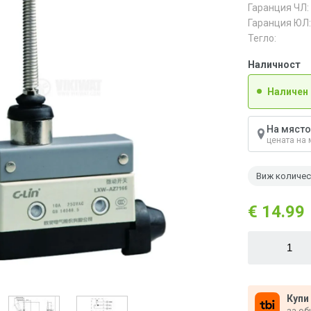
Гаранция ЧЛ:
Гаранция ЮЛ:
Тегло:
Наличност
Наличен
На място
цената на 
Виж количе
€ 14.99
Купи
за об