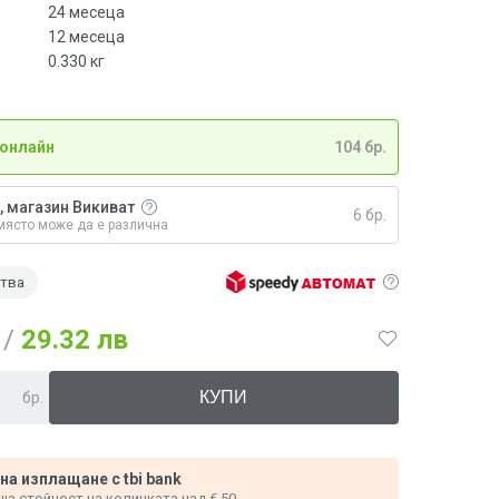
24 месеца
12 месеца
0.330
кг
 онлайн
104 бр.
, магазин Викиват
6 бр.
място може да е различна
ства
/
29.32 лв
бр.
 на изплащане с tbi bank
ща стойност на количката над € 50