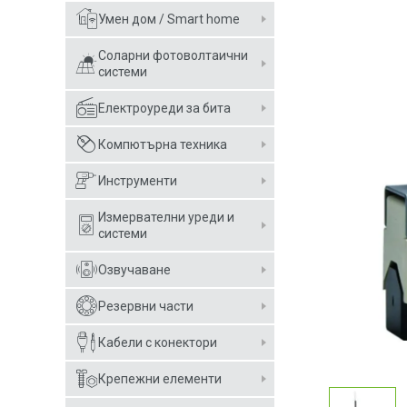
Умен дом / Smart home
Соларни фотоволтаични
системи
Електроуреди за бита
Компютърна техника
Инструменти
Измервателни уреди и
системи
Озвучаване
Резервни части
Кабели с конектори
Крепежни елементи