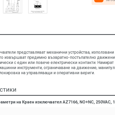
чватели представляват механични устройства, използвани г
то извършват предимно възвратно-постъпателно движение
ически с един или повече електрически контакти. Намира
машинни инструменти, ограничаване на движение, манипул
блокировка на управляващи и оперативни вериги.
стики
аметри на Краен изключвател AZ7166, NO+NC, 250VAC, 