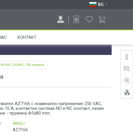
BG
НАС
КОНТАКТ
 NO+NC, 250VAC, 10A, пружина
а
чвател AZ7166 с номинално напрежение 250 VAC,
к 10 A, контактна система NO и NC контакт, начин
ане - пружина Ф5x80 mm.
:
ANDELI
AZ7166