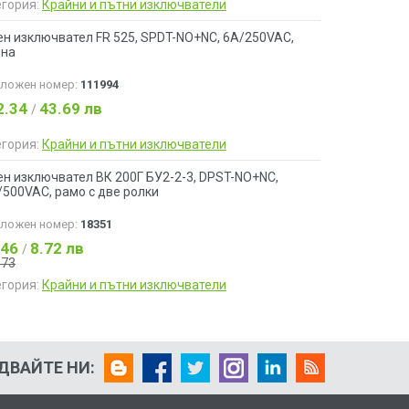
егория:
Крайни и пътни изключватели
ен изключвател FR 525, SPDT-NO+NC, 6A/250VAC,
ена
аложен номер:
111994
2.34
43.69 лв
/
егория:
Крайни и пътни изключватели
ен изключвател ВК 200Г БУ2-2-3, DPST-NO+NC,
500VAC, рамо с две ролки
аложен номер:
18351
.46
8.72 лв
/
.73
егория:
Крайни и пътни изключватели
ДВАЙТЕ НИ: