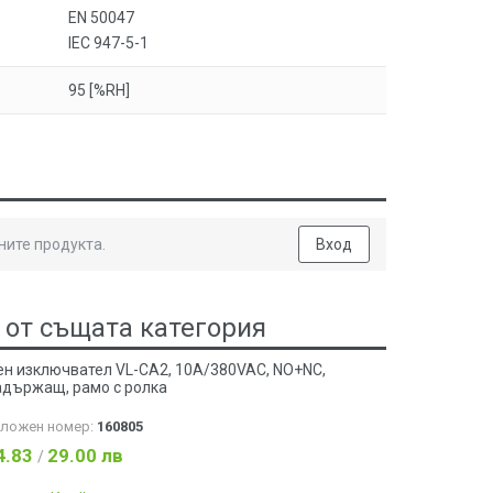
EN 50047
IEC 947-5-1
95 [%RH]
ните продукта.
Вход
 от същата категория
ен изключвател VL-CA2, 10A/380VAC, NO+NC,
адържащ, рамо с ролка
аложен номер:
160805
4.83
29.00 лв
/