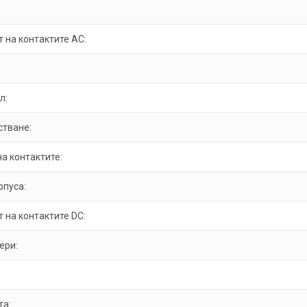
 на контактите AC:
л:
стване:
а контактите:
рпуса:
 на контактите DC:
ери:
та: