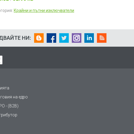
егория:
Крайни и пътни изключватели
ДВАЙТЕ НИ:
ията
рговия на едро
О - (B2B)
трибутор