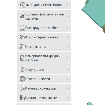
Умен дом / Smart home
Соларни фотоволтаични
системи
Електроуреди за бита
Компютърна техника
Инструменти
Измервателни уреди и
системи
Озвучаване
Резервни части
Кабели с конектори
Крепежни елементи