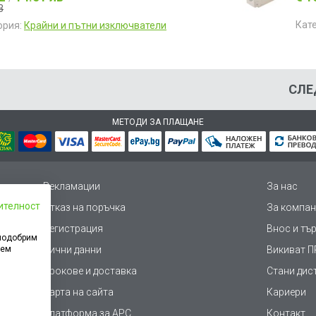
3
Кат
ория:
Крайни и пътни изключватели
СЛЕ
МЕТОДИ ЗА ПЛАЩАНЕ
Рекламации
За нас
ителност
Отказ на поръчка
За компан
Регистрация
Внос и тъ
 подобрим
дем
Лични данни
Викиват ПР
Срокове и доставка
Стани дис
Карта на сайта
Кариери
Платформа за AРС
Контакт