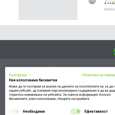
€ 14.8
Катег
Начало
български
Политика за повер
Вход
Ние използваме бисквитки
Чести въпроси
Може да ги поставим за анализ на данните на посетителите ни, за да
нашия уебсайт, да покажем персонализирано съдържание и да ви да
Оплакване / похвала
страхотно изживяване на уебсайта. За повече информация относно
Условия за ползване
бисквитките, които използваме, отворете настройките.
КЗП
Необходими
Ефективност
Как да намеря документ към поръчка