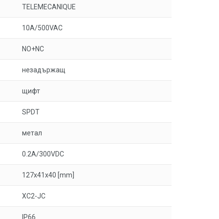
TELEMECANIQUE
10A/500VAC
NO+NC
незадържащ
щифт
SPDT
метал
0.2A/300VDC
127x41x40 [mm]
XC2-JC
IP66