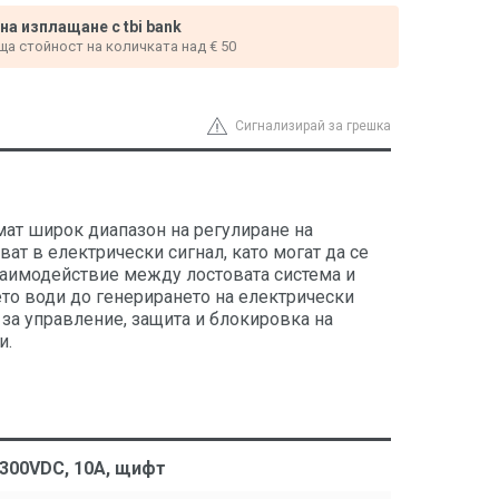
 на изплащане с tbi bank
ща стойност на количката над € 50
Сигнализирай за грешка
мат широк диапазон на регулиране на
ат в електрически сигнал, като могат да се
взаимодействие между лостовата система и
ето води до генерирането на електрически
 за управление, защита и блокировка на
и.
 300VDC, 10A, щифт