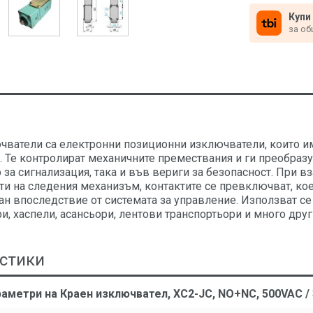
Купи
за об
чватели са електронни позиционни изключватели, които и
. Те контролират механичните премествания и ги преобразув
 за сигнализация, така и във вериги за безопасност. При 
ти на следения механизъм, контактите се превключват, ко
ан впоследствие от системата за управление. Използват се
и, хаспели, асансьори, лентови транспортьори и много друг
стики
аметри на Краен изключвател, XC2-JC, NO+NC, 500VAC /