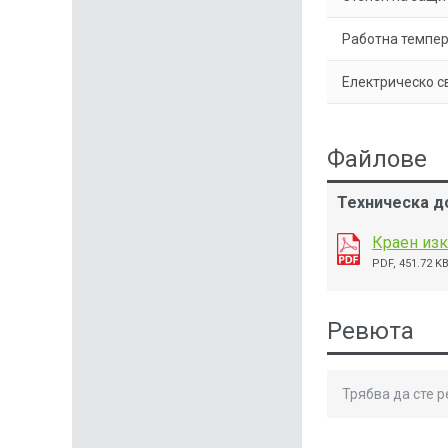
Работна темпер
Електрическо с
Файлове
Техническа д
Краен изк
PDF, 451.72 K
Ревюта
Трябва да сте 