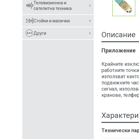
Телевизионна и
сателитна техника
Стойки и масички
Описание
Други
Приложение
Крайните изклю
работните точки
използват както
подвижните час
сигнал, използв
кранове, телфер
Характери
Технически пар