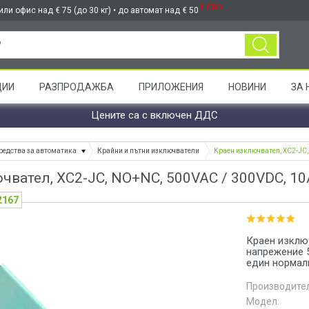
НОВО
ли офис над € 75 (до 30 кг) • до автомат над € 50
ЦИИ
РАЗПРОДАЖБА
ПРИЛОЖЕНИЯ
НОВИНИ
ЗА 
Цените са с включен ДДС
редства за автоматика
Крайни и пътни изключватели
Краен изключвател, XC2-JC,
чвател, XC2-JC, NO+NC, 500VAC / 300VDC, 10
2167
Краен изклю
напрежение 5
един нормал
Производител
Модел: