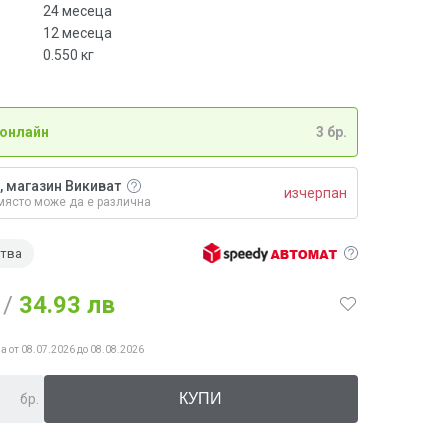
24 месеца
12 месеца
0.550
кг
 онлайн
3 бр.
, магазин Викиват
изчерпан
място може да е различна
ства
/
34.93 лв
а от 08.07.2026 до 08.08.2026
бр.