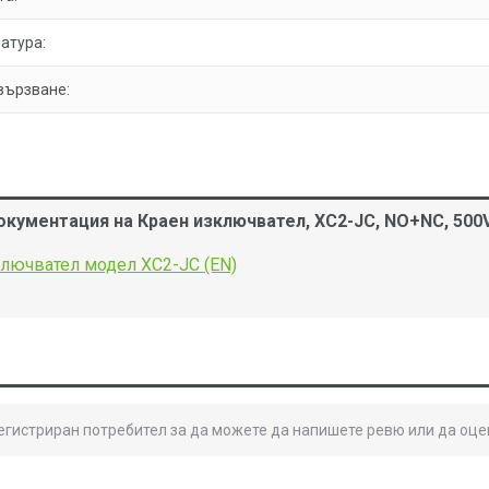
атура:
вързване:
окументация на Краен изключвател, XC2-JC, NO+NC, 500V
лючвател модел XC2-JC (EN)
B
регистриран потребител за да можете да напишете ревю или да оце