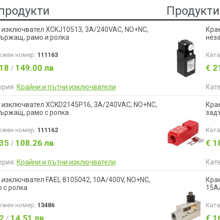
продукти
Продукти
 изключвател XCKJ10513, 3A/240VAC, NO+NC,
Кра
ържащ, рамо и ролка
нез
ожен номер:
111163
Кат
.18
149.00 лв
€ 2
/
ория:
Крайни и пътни изключватели
Кат
 изключвател XCKD2145P16, 3A/240VAC, NO+NC,
Крае
ържащ, рамо с ролка
зад
ожен номер:
111162
Кат
.35
108.26 лв
€ 1
/
ория:
Крайни и пътни изключватели
Кат
 изключвател FAEL 8105042, 10A/400V, NO+NC,
Кра
о с ролка
15A
ожен номер:
13486
Кат
42
14.51 лв
€ 1
/