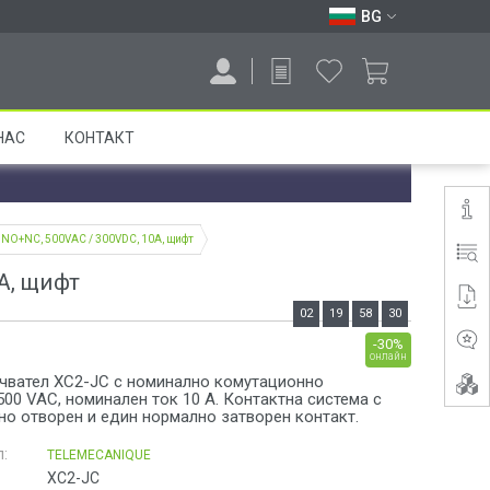
BG
НАС
КОНТАКТ
 NO+NC, 500VAC / 300VDC, 10A, щифт
A, щифт
02
19
58
29
-30%
онлайн
чвател XC2-JC с номинално комутационно
00 VAC, номинален ток 10 A. Контактна система с
но отворен и един нормално затворен контакт.
:
TELEMECANIQUE
XC2-JC