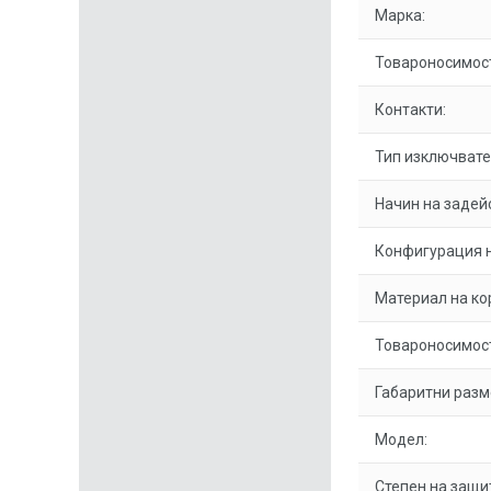
Марка:
Товароносимост
Контакти:
Тип изключвате
Начин на задей
Конфигурация н
Материал на ко
Товароносимост
Габаритни разм
Модел:
Степен на защи