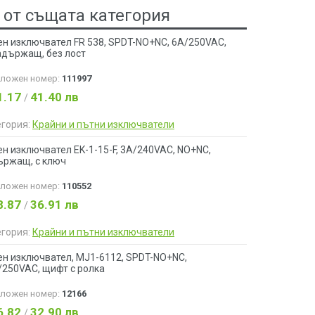
 от същата категория
ен изключвател FR 538, SPDT-NO+NC, 6A/250VAC,
адържащ, без лост
аложен номер:
111997
1.17
41.40 лв
/
егория:
Крайни и пътни изключватели
н изключвател EK-1-15-F, 3A/240VAC, NO+NC,
ържащ, с ключ
аложен номер:
110552
8.87
36.91 лв
/
егория:
Крайни и пътни изключватели
ен изключвател, MJ1-6112, SPDT-NO+NC,
/250VAC, щифт с ролка
аложен номер:
12166
6.82
32.90 лв
/