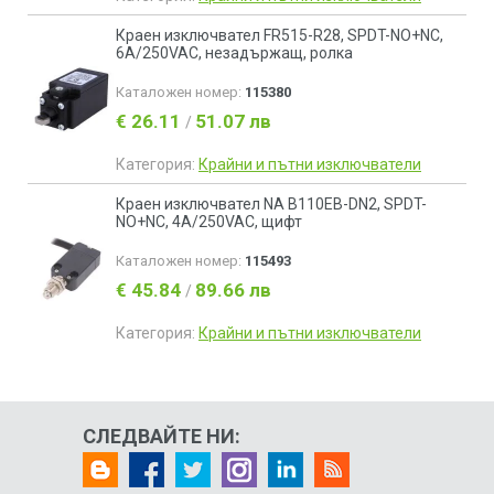
Краен изключвател FR515-R28, SPDT-NO+NC,
6A/250VAC, незадържащ, ролка
Каталожен номер:
115380
€ 26.11
51.07 лв
/
Категория:
Крайни и пътни изключватели
Краен изключвател NA B110EB-DN2, SPDT-
NO+NC, 4A/250VAC, щифт
Каталожен номер:
115493
€ 45.84
89.66 лв
/
Категория:
Крайни и пътни изключватели
СЛЕДВАЙТЕ НИ: