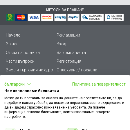
МЕТОДИ ЗА ПЛАЩАНЕ
Начало
Рекламации
За нас
Вход
Отказ на поръчка
За компанията
Чести въпроси
Регистрация
Внос и търговия на едро
Оплакване / похвала
Лични данни
Викиват ПРО - (B2B)
български
Политика за поверителност
Условия за ползване
Срокове и доставка
Ние използваме бисквитки
Стани дистрибутор
КЗП
Може да ги поставим за анализ на данните на посетителите ни, за да
подобрим нашия уебсайт, да покажем персонализирано съдържание и
Карта на сайта
Кариери
да ви дадем страхотно изживяване на уебсайта. За повече
информация относно бисквитките, които използваме, отворете
Как да намеря документ
Платформа за AРС
настройките.
към поръчка
Контакт
Политика за бисквитки