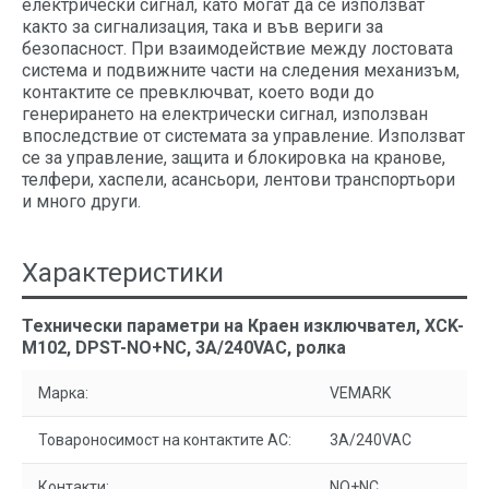
електрически сигнал, като могат да се използват
както за сигнализация, така и във вериги за
безопасност. При взаимодействие между лостовата
система и подвижните части на следения механизъм,
контактите се превключват, което води до
генерирането на електрически сигнал, използван
впоследствие от системата за управление. Използват
се за управление, защита и блокировка на кранове,
телфери, хаспели, асансьори, лентови транспортьори
и много други.
Характеристики
Технически параметри на Краен изключвател, XCK-
M102, DPST-NO+NC, 3A/240VAC, ролка
Марка:
VEMARK
Товароносимост на контактите AC:
3A/240VAC
Контакти:
NO+NC