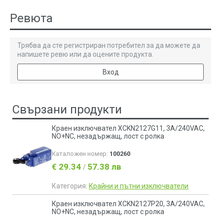
Ревюта
Трябва да сте регистриран потребител за да можете да
напишете ревю или да оцените продукта.
Вход
Свързани продукти
Краен изключвател XCKN2127G11, 3A/240VAC,
NO+NC, незадържащ, лост с ролка
Каталожен номер:
100260
€ 29.34
57.38 лв
/
Категория:
Крайни и пътни изключватели
Краен изключвател XCKN2127P20, 3A/240VAC,
NO+NC, незадържащ, лост с ролка