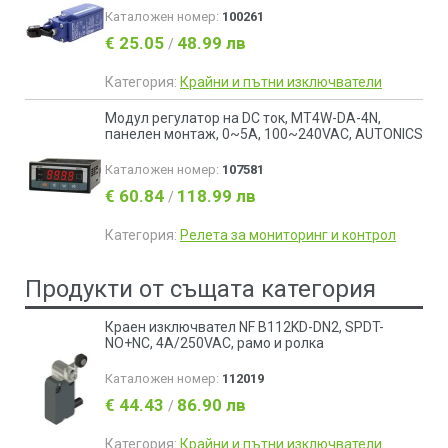
Каталожен номер:
100261
€ 25.05
48.99 лв
/
Категория:
Крайни и пътни изключватели
Модул регулатор на DC ток, MT4W-DA-4N,
панелен монтаж, 0~5A, 100~240VAC, AUTONICS
Каталожен номер:
107581
€ 60.84
118.99 лв
/
Категория:
Релета за мониторинг и контрол
Продукти от същата категория
Краен изключвател NF B112KD-DN2, SPDT-
NO+NC, 4A/250VAC, рамо и ролка
Каталожен номер:
112019
€ 44.43
86.90 лв
/
Категория:
Крайни и пътни изключватели