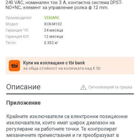
240 VAC, номинален ток 3 A, контактна система DPST-
NO+NC, елемент за управление ролка ф 12 mm.
Производител:
VEMARK
Модел:
XCK-M102
Гаранция ЧЛ:
24 месеца
Гаранция ЮЛ:
12 месеца
Тегло:
0.352
кг
Купи на изплащане с tbi bank
за обща стойност на количката над € 50
Описание
Сигнализирай за грешка
Приложение
Крайните изключватели са електронни позиционни
изключватели, които имат широк диапазон на
регулиране на работните точки. Те контролират
механичните премествания и ги преобразуват в