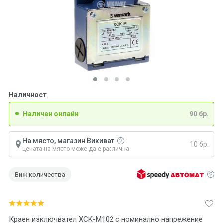
Наличност
Наличен онлайн
90 бр.
На място, магазин Викиват
10 бр.
цената на място може да е различна
Виж количества
Краен изключвател XCK-M102 с номинално напрежение