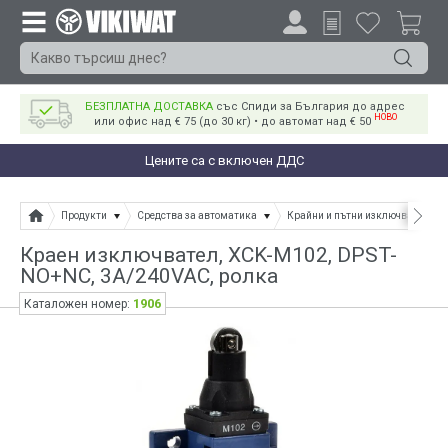
БЕЗПЛАТНА ДОСТАВКА
със Спиди за България до адрес
НОВО
или офис над € 75 (до 30 кг) • до автомат над € 50
Цените са с включен ДДС
Продукти
Средства за автоматика
Крайни и пътни изключватели
Краен изключвател, XCK-M102, DPST-
NO+NC, 3A/240VAC, ролка
1906
Каталожен номер: