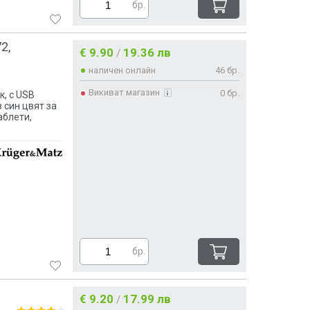
бр.
2,
€ 9.90
19.36 лв
/
наличен онлайн
46 бр.
Викиват магазин
0 бр.
к, с USB
 син цвят за
аблети,
бр.
€ 9.20
17.99 лв
/