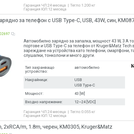
Гаранция ЧЛ:
24 месеца
Тегло:
1.200
кг
Гаранция ЮЛ:
12 месеца
рядно за телефон с USB Type-C, USB, 43W, син, KM087
02697
Автомобилно зарядно за запалка, мощност 43 W, 3 A то
портове и USB Type-C за телефон от Kruger&Matz Tech в
зареждане на устройства като телефони, смартфони, т
слушалки, тонколони и много други.
Тип захранващо
автомобилно
устройство:
Накрайници:
USB
USB Type-C
Мощност:
43 [W]
Входно напрежение:
12~24 [VDC]
Гаранция ЧЛ:
24 месеца
Тегло:
0.055
кг
Гаранция ЮЛ:
12 месеца
 2xRCA/m, 1.8m, черен, KM0305, Kruger&Matz