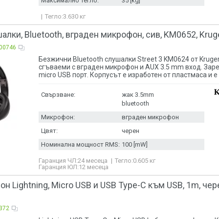
Максимално тегло:
35 [kg]
Тегло:
3.630
кг
лки, Bluetooth, вграден микрофон, сив, KM0652, Kru
00746
Безжични Bluetooth слушалки Street 3 KM0624 от Kruge
сгъваеми с вграден микрофон и AUX 3.5 mm вход. Зар
micro USB порт. Корпусът е изработен от пластмаса и е 
Свързване:
жак 3.5mm
bluetooth
Микрофон:
вграден микрофон
Цвят:
черен
Номинална мощност RMS:
100 [mW]
Гаранция ЧЛ:
24 месеца
Тегло:
0.605
кг
Гаранция ЮЛ:
12 месеца
он Lightning, Micro USB и USB Type-C към USB, 1m, чер
372