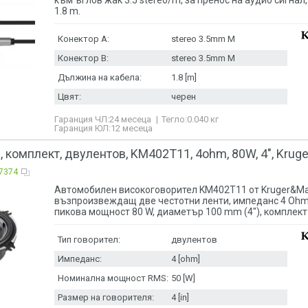
1.8 m.
Конектор A:
stereo 3.5mm M
Конектор B:
stereo 3.5mm M
Дължина на кабела:
1.8 [m]
Цвят:
черен
Гаранция ЧЛ:
24 месеца
Тегло:
0.040
кг
Гаранция ЮЛ:
12 месеца
, комплект, двулентов, KM402T11, 4ohm, 80W, 4", Krug
7374
Автомобилен високоговорител KM402T11 от Kruger&Ma
възпроизвеждащ две честотни ленти, импеданс 4 Ohm
пикова мощност 80 W, диаметър 100 mm (4"), комплект 
Тип говорител:
двулентов
Импеданс:
4 [ohm]
Номинална мощност RMS:
50 [W]
Размер на говорителя:
4 [in]