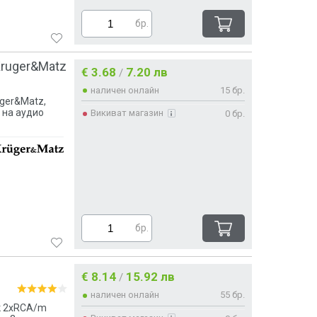
бр.
Kruger&Matz
€ 3.68
7.20 лв
/
наличен онлайн
15 бр.
ger&Matz,
с на аудио
Викиват магазин
0 бр.
бр.
€ 8.14
15.92 лв
/
наличен онлайн
55 бр.
к 2xRCA/m