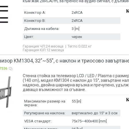
към жак 2xRCA/m, за пренос на аудио сигнал, с дължин
Конектор A:
2xRCA
Конектор B:
2xRCA
Дължина на кабела:
3 [m]
Цвят:
черен
Гаранция ЧЛ:
24 месеца
Тегло:
0.022
кг
Гаранция ЮЛ:
12 месеца
визор KM1304, 32"~55", с наклон и триосово завъртан
7536
Стенна стойка за телевизор LCD / LED / Plasma с размер
(140 cm), модел KM1304 с наклон до 15°, завъртане нал
надясно, двойна шарнирна връзка и пречупено, удълж
даващо възможност за сгъване.
Максимален размер на
55 [in]
екрана:
Регулиране на наклона:
вертикално до 15° и 3 оси
VESA стандарт:
75x75~400x400 [mm]