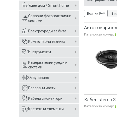
Умен дом / Smart home
Всички
(64)
В н
Соларни фотоволтаични
системи
Авто говорител
Електроуреди за бита
Каталожен номер:
1
Компютърна техника
Инструменти
Измервателни уреди и
системи
Озвучаване
Резервни части
Кабели с конектори
Кабел stereo 3
Каталожен номер:
8
Крепежни елементи