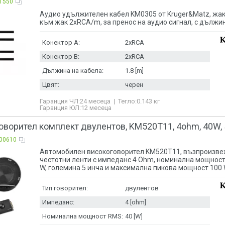
1550
Аудио удължителен кабел KM0305 от Kruger&Matz, жа
към жак 2xRCA/m, за пренос на аудио сигнал, с дължин
Конектор A:
2xRCA
Конектор B:
2xRCA
Дължина на кабела:
1.8 [m]
Цвят:
черен
Гаранция ЧЛ:
24 месеца
Тегло:
0.143
кг
Гаранция ЮЛ:
12 месеца
оворител комплект двулентов, KM520T11, 4ohm, 40W, 
00610
Автомобилен високоговорител KM520T11, възпроизв
честотни ленти с импеданс 4 Ohm, номинална мощност
W, големина 5 инча и максимална пикова мощност 100 
Тип говорител:
двулентов
Импеданс:
4 [ohm]
Номинална мощност RMS:
40 [W]