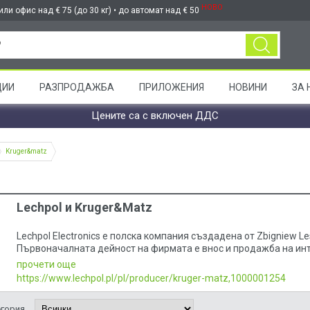
НОВО
ли офис над € 75 (до 30 кг) • до автомат над € 50
ЦИИ
РАЗПРОДАЖБА
ПРИЛОЖЕНИЯ
НОВИНИ
ЗА 
Цените са с включен ДДС
Kruger&matz
Lechpol и Kruger&Matz
Lechpol Electronics e полска компания създадена от Zbigniew L
Първоначалната дейност на фирмата е внос и продажба на инт
телевизия в Полша, а също така и компоненти за радио и теле
прочети още
голямото търсене на електроника на пазара и ограниченото п
https://www.lechpol.pl/pl/producer/kruger-matz,1000001254
разширяване на фирмата.
егория