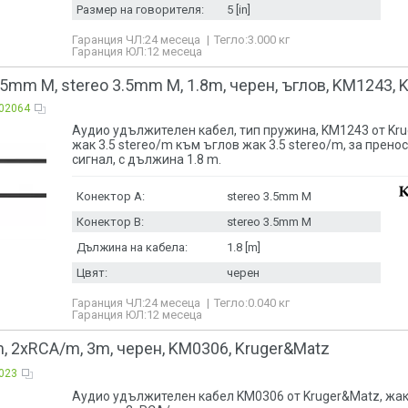
Размер на говорителя:
5 [in]
Гаранция ЧЛ:
24 месеца
Тегло:
3.000
кг
Гаранция ЮЛ:
12 месеца
.5mm M, stereo 3.5mm М, 1.8m, черен, ъглов, KM1243, 
02064
Аудио удължителен кабел, тип пружина, KM1243 от Kru
жак 3.5 stereo/m към ъглов жак 3.5 stereo/m, за прено
сигнал, с дължина 1.8 m.
Конектор A:
stereo 3.5mm M
Конектор B:
stereo 3.5mm M
Дължина на кабела:
1.8 [m]
Цвят:
черен
Гаранция ЧЛ:
24 месеца
Тегло:
0.040
кг
Гаранция ЮЛ:
12 месеца
, 2xRCA/m, 3m, черен, KM0306, Kruger&Matz
023
Аудио удължителен кабел KM0306 от Kruger&Matz, жа