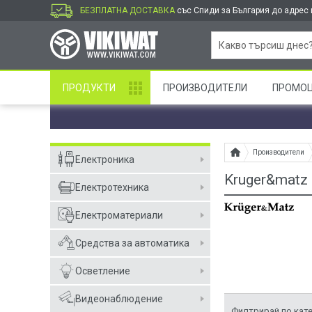
БЕЗПЛАТНА ДОСТАВКА
със Спиди за България до адрес и
ПРОДУКТИ
ПРОИЗВОДИТЕЛИ
ПРОМО
Производители
Електроника
Kruger&matz
Електротехника
Електроматериали
Средства за автоматика
Осветление
Видеонаблюдение
Филтрирай по кат