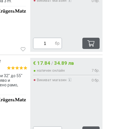
Викиват магазин
0 бр.
а 3 m.
бр.
е
€ 17.84
34.89 лв
/
наличен онлайн
7 бр.
и 32" до 55"
Викиват магазин
0 бр.
яво и
ено рамо,