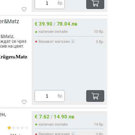
бр.
ger&Matz
€ 39.90
78.04 лв
/
наличен онлайн
10 бр.
r&Matz,
еждат се чрез
Викиват магазин
0 бр.
сив на цвят.
бр.
ен,
€ 7.62
14.90 лв
/
наличен онлайн
14 бр.
Викиват магазин
0 бр.