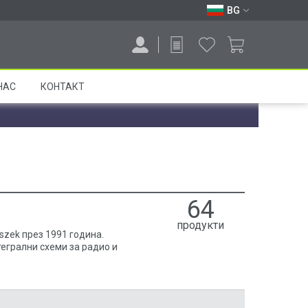
BG
НАС
КОНТАКТ
64
продукти
eszek през 1991 година.
егрални схеми за радио и
визионни системи. Поради
роизводство позволява