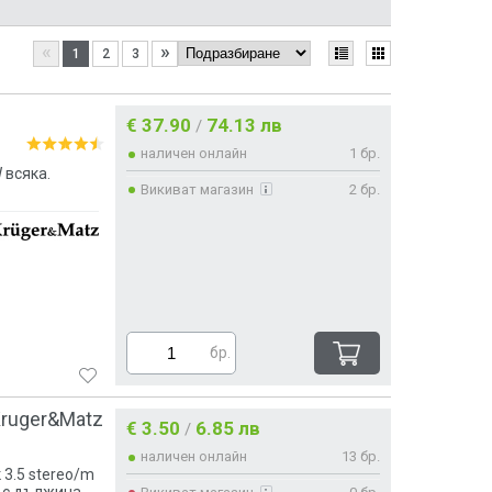
можност за разширяване на
«
»
1
2
3
ърсене и разнообразие на
 за категоризация на
€ 37.90
74.13 лв
/
ализиран е главно в битовата
наличен онлайн
1 бр.
удио слушалки, компютърни
 всяка.
ного други продукти използвани
Викиват магазин
2 бр.
бр.
Kruger&Matz
€ 3.50
6.85 лв
/
наличен онлайн
13 бр.
3.5 stereo/m
, с дължина