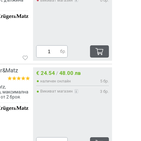
Викиват магазин
0 бр.
бр.
er&Matz
€ 24.54
48.00 лв
/
наличен онлайн
5 бр.
tz,
Викиват магазин
3 бр.
, максимална
от 2 броя.