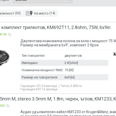
Kruger&Matz
След развитието и налагането на фирмата в Европа, дава въз
аличност
(50)
На място
(14)
компанията и да започне да внася стоки и от Азия. Голямото т
продукти налага създаването на различни вътрешни брандове
предлаганите артикули.
 комплект трилентов, KM692T11, 2.8ohm, 75W, 6х9in
Един от тези брандове Kruger&Matz създаден през 2010. Специ
4136
електроника и в устройства за дома. Kruger&Matz предлага а
Двулентовa коаксиалнa колона за кола с мощност 75 W
тонколони, аудио аксесоари, зарядни за телефон и таблет и м
Размер на мембраната 6х9", комплект 2 броя.
в ежедневието.
Тип говорител:
двулентов
Импеданс:
2.8 [ohm]
Номинална мощност RMS:
75 [W]
Размер на говорителя:
6х9 [in]
Гаранция ЧЛ:
24 месеца
Тегло:
3.800
кг
Гаранция ЮЛ:
12 месеца
.5mm M, stereo 3.5mm М, 1.8m, черен, ъглов, KM1233, 
506
Аудио удължителен кабел KM1233 от Kruger&Matz, жак 
към ъглов жак 3.5 stereo/m, за пренос на аудио сигнал