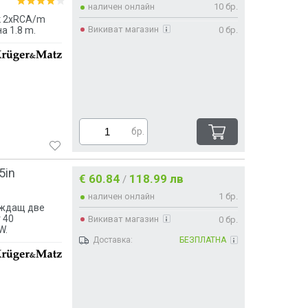
наличен онлайн
10 бр.
к 2xRCA/m
Викиват магазин
0 бр.
а 1.8 m.
бр.
5in
€ 60.84
118.99 лв
/
наличен онлайн
1 бр.
еждащ две
 40
Викиват магазин
0 бр.
W.
Доставка:
БЕЗПЛАТНА