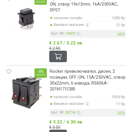
онлайн
ON, отвор 19x13mm, 16A/250VAC,
DPST
наличен онлайн
1280 бр.
Викиват магазин
12 бр.
Кат. №:
19470
LECI
/
€ 2.67
5.22 лв
€ 2.90
Rocker превключвател, двоен, 2
-8%
онлайн
позиции, OFF-ON, 15A/250VAC, отвор
30x22mm, 6 извода, RS606A-
201N171CBB
наличен онлайн
2926 бр.
Викиват магазин
11 бр.
Кат. №:
20716
LECI
/
€ 3.22
6.30 лв
€ 3.50