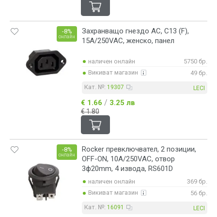
Захранващо гнездо AC, C13 (F),
-8%
онлайн
15А/250VAC, женско, панел
наличен онлайн
5750 бр.
Викиват магазин
49 бр.
Кат. №:
19307
LECI
/
€ 1.66
3.25 лв
€ 1.80
Rocker превключвател, 2 позиции,
-8%
онлайн
OFF-ON, 10A/250VAC, отвор
3ф20mm, 4 извода, RS601D
наличен онлайн
369 бр.
Викиват магазин
56 бр.
Кат. №:
16091
LECI