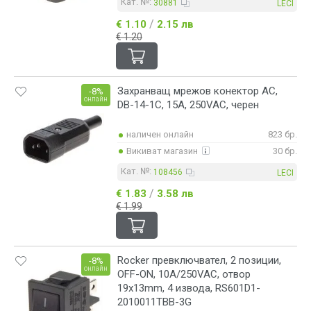
Кат. №:
30881
LECI
/
€ 1.10
2.15 лв
€ 1.20
Захранващ мрежов конектор AC,
-8%
онлайн
DB-14-1C, 15A, 250VAC, черен
наличен онлайн
823 бр.
Викиват магазин
30 бр.
Кат. №:
108456
LECI
/
€ 1.83
3.58 лв
€ 1.99
Rocker превключвател, 2 позиции,
-8%
онлайн
OFF-ON, 10A/250VAC, отвор
19x13mm, 4 извода, RS601D1-
2010011TBB-3G