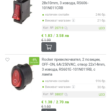
28x10mm, 3 извода, RS606-
101N011CRB
наличен онлайн
246 бр.
Викиват магазин
21 бр.
Кат. №:
20719
LECI
/
€ 1.83
3.58 лв
€ 1.99
Rocker превключвател, 2 позиции,
-8%
онлайн
OFF-ON, 6A/250VAC, отвор 22х14mm,
3 извода, RS601E-101N011RB, с
лампа
наличен онлайн
916 бр.
Викиват магазин
30 бр.
Кат. №:
38837
LECI
/
€ 1.38
2.70 лв
€ 1.50