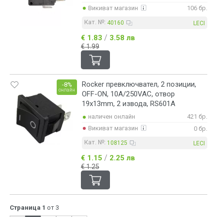
Викиват магазин
106 бр.
Кат. №:
40160
LECI
/
€ 1.83
3.58 лв
€ 1.99
Rocker превключвател, 2 позиции,
-8%
онлайн
OFF-ON, 10A/250VAC, отвор
19x13mm, 2 извода, RS601A
наличен онлайн
421 бр.
Викиват магазин
0 бр.
Кат. №:
108125
LECI
/
€ 1.15
2.25 лв
€ 1.25
Страница 1
от 3