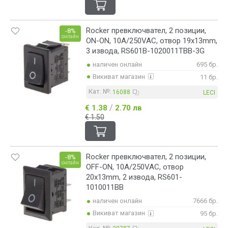
Rocker превключвател, 2 позиции,
-8%
онлайн
ON-ON, 10A/250VAC, отвор 19x13mm,
3 извода, RS601B-1020011TBB-3G
наличен онлайн
695 бр.
Викиват магазин
11 бр.
Кат. №:
16088
LECI
/
€ 1.38
2.70 лв
€ 1.50
Rocker превключвател, 2 позиции,
-8%
онлайн
OFF-ON, 10A/250VAC, отвор
20x13mm, 2 извода, RS601-
1010011BB
наличен онлайн
7666 бр.
Викиват магазин
95 бр.