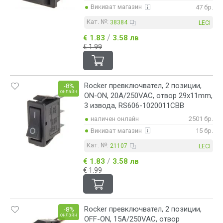
Викиват магазин
47 бр.
Кат. №:
38384
LECI
/
€ 1.83
3.58 лв
€ 1.99
Rocker превключвател, 2 позиции,
-8%
онлайн
ON-ON, 20A/250VAC, отвор 29x11mm,
3 извода, RS606-1020011CBB
наличен онлайн
2501 бр.
Викиват магазин
15 бр.
Кат. №:
21107
LECI
/
€ 1.83
3.58 лв
€ 1.99
Rocker превключвател, 2 позиции,
-8%
онлайн
OFF-ON, 15A/250VAC, отвор