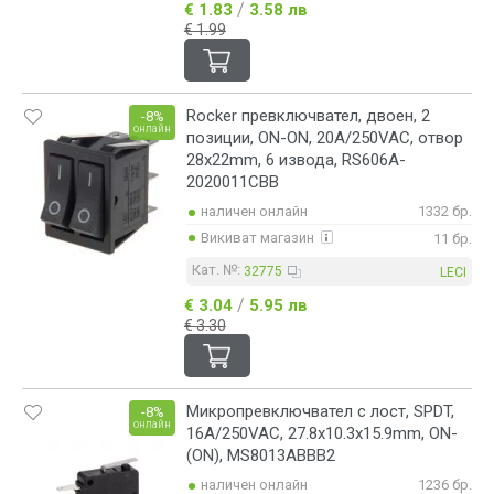
/
€ 1.83
3.58 лв
€ 1.99
Rocker превключвател, двоен, 2
-8%
онлайн
позиции, ON-ON, 20A/250VAC, отвор
28x22mm, 6 извода, RS606A-
2020011CBB
наличен онлайн
1332 бр.
Викиват магазин
11 бр.
Кат. №:
32775
LECI
/
€ 3.04
5.95 лв
€ 3.30
Микропревключвател с лост, SPDT,
-8%
онлайн
16A/250VAC, 27.8x10.3x15.9mm, ON-
(ON), MS8013ABBB2
наличен онлайн
1236 бр.