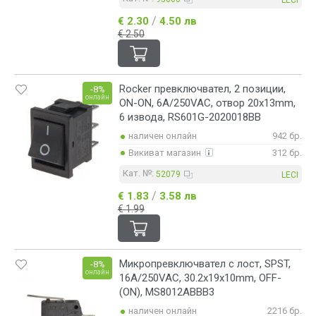
/
€ 2.30
4.50 лв
€ 2.50
Rocker превключвател, 2 позиции,
-8%
онлайн
ON-ON, 6A/250VAC, отвор 20x13mm,
6 извода, RS601G-2020018BB
наличен онлайн
942 бр.
Викиват магазин
312 бр.
Кат. №:
52079
LECI
/
€ 1.83
3.58 лв
€ 1.99
Микропревключвател с лост, SPST,
-8%
онлайн
16A/250VAC, 30.2x19x10mm, OFF-
(ON), MS8012ABBB3
наличен онлайн
2216 бр.