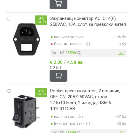
Захранващ конектор АC, C14(F),
-8%
онлайн
250VAC, 10A, слот за превключвател
наличен онлайн
1105 бр.
Викиват магазин
0 бр.
Кат. №:
93590
LECI
/
€ 2.30
4.50 лв
€ 2.50
Rocker превключвател, 2 позиции,
-8%
онлайн
OFF-ON, 20A/250VAC, отвор
27.5x10.5mm, 2 извода, RS606-
1010011CBB
наличен онлайн
447 бр.
Викиват магазин
40 бр.
Кат. №:
93600
LECI