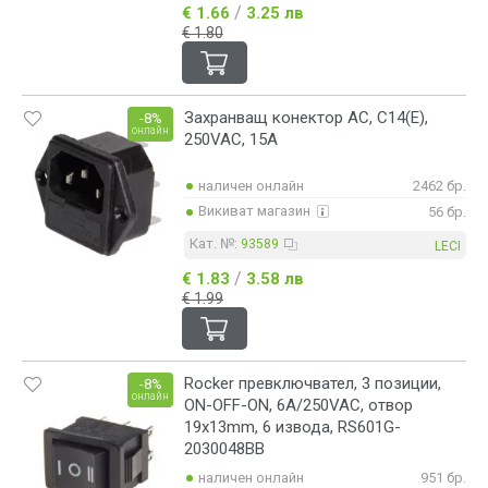
/
€ 1.66
3.25 лв
€ 1.80
Захранващ конектор АC, C14(E),
-8%
онлайн
250VAC, 15A
наличен онлайн
2462 бр.
Викиват магазин
56 бр.
Кат. №:
93589
LECI
/
€ 1.83
3.58 лв
€ 1.99
Rocker превключвател, 3 позиции,
-8%
онлайн
ON-OFF-ON, 6A/250VAC, отвор
19x13mm, 6 извода, RS601G-
2030048BB
наличен онлайн
951 бр.