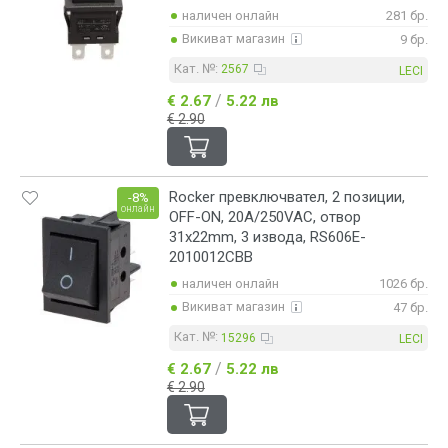
наличен онлайн
281 бр.
Викиват магазин
9 бр.
Кат. №:
2567
LECI
/
€ 2.67
5.22 лв
€ 2.90
Rocker превключвател, 2 позиции,
-8%
онлайн
OFF-ON, 20A/250VAC, отвор
31x22mm, 3 извода, RS606E-
2010012CBB
наличен онлайн
1026 бр.
Викиват магазин
47 бр.
Кат. №:
15296
LECI
/
€ 2.67
5.22 лв
€ 2.90