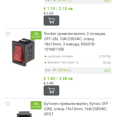
Кат. №:
20787
LECI
/
€ 1.10
2.15 лв
€ 1.20
Rocker превключвател, 2 позиции,
-8%
онлайн
OFF-ON, 10A/250VAC, отвор
18х13mm, 3 извода, RS601B-
101N011RB
наличен онлайн
2169 бр.
Викиват магазин
56 бр.
Кат. №:
20794
LECI
/
€ 1.83
3.58 лв
€ 1.99
Бутонен превключвател, бутон, OFF -
-8%
онлайн
(ON), отвор 19x13mm, 16A/250VAC,
DPST