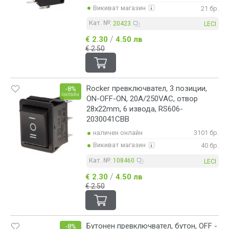
Викиват магазин
21 бр.
Кат. №:
20423
LECI
/
€ 2.30
4.50 лв
€ 2.50
Rocker превключвател, 3 позиции,
-8%
онлайн
ON-OFF-ON, 20A/250VAC, отвор
28x22mm, 6 извода, RS606-
2030041CBB
наличен онлайн
3101 бр.
Викиват магазин
40 бр.
Кат. №:
108460
LECI
/
€ 2.30
4.50 лв
€ 2.50
Бутонен превключвател, бутон, OFF -
-8%