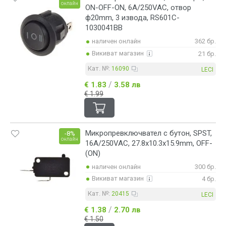
онлайн
ON-OFF-ON, 6A/250VAC, отвор
ф20mm, 3 извода, RS601C-
1030041BB
наличен онлайн
362 бр.
Викиват магазин
21 бр.
Кат. №:
16090
LECI
/
€ 1.83
3.58 лв
€ 1.99
Микропревключвател с бутон, SPST,
-8%
онлайн
16A/250VAC, 27.8x10.3x15.9mm, OFF-
(ON)
наличен онлайн
300 бр.
Викиват магазин
4 бр.
Кат. №:
20415
LECI
/
€ 1.38
2.70 лв
€ 1.50