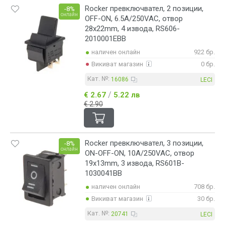
Rocker превключвател, 2 позиции,
-8%
онлайн
OFF-ON, 6.5A/250VAC, отвор
28x22mm, 4 извода, RS606-
2010001EBB
наличен онлайн
922 бр.
Викиват магазин
0 бр.
Кат. №:
16086
LECI
/
€ 2.67
5.22 лв
€ 2.90
Rocker превключвател, 3 позиции,
-8%
онлайн
ON-OFF-ON, 10A/250VAC, отвор
19x13mm, 3 извода, RS601B-
1030041BB
наличен онлайн
708 бр.
Викиват магазин
30 бр.
Кат. №:
20741
LECI