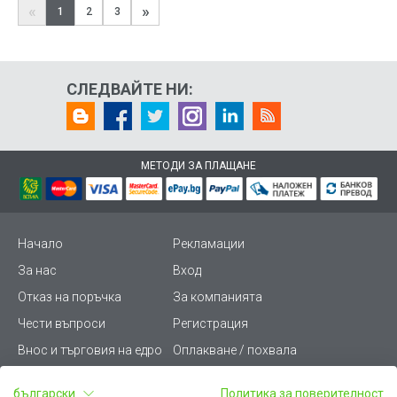
«
»
1
2
3
СЛЕДВАЙТЕ НИ:
МЕТОДИ ЗА ПЛАЩАНЕ
Начало
Рекламации
За нас
Вход
Отказ на поръчка
За компанията
Чести въпроси
Регистрация
Внос и търговия на едро
Оплакване / похвала
Лични данни
Викиват ПРО - (B2B)
български
Политика за поверителност