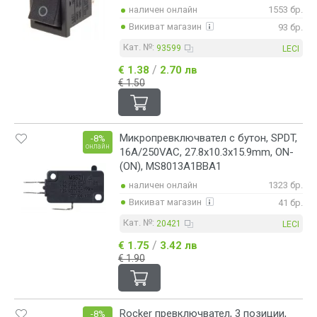
наличен онлайн
1553 бр.
Викиват магазин
93 бр.
Кат. №:
93599
LECI
/
€ 1.38
2.70 лв
€ 1.50
Микропревключвател с бутон, SPDT,
-8%
онлайн
16A/250VAC, 27.8x10.3x15.9mm, ON-
(ON), MS8013A1BBA1
наличен онлайн
1323 бр.
Викиват магазин
41 бр.
Кат. №:
20421
LECI
/
€ 1.75
3.42 лв
€ 1.90
Rocker превключвател, 3 позиции,
-8%