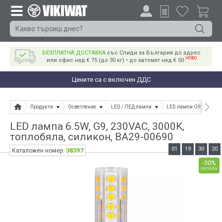
БЕЗПЛАТНА ДОСТАВКА
със Спиди за България до адрес
НОВО
или офис над € 75 (до 30 кг) • до автомат над € 50
Цените са с включен ДДС
Продукти
Осветление
LED / ЛЕД лампи
LED лампи G9 G4
L
LED лампа 6.5W, G9, 230VAC, 3000K,
топлобяла, силикон, BA29-00690
01
19
30
20
38397
Каталожен номер:
-30%
онлайн