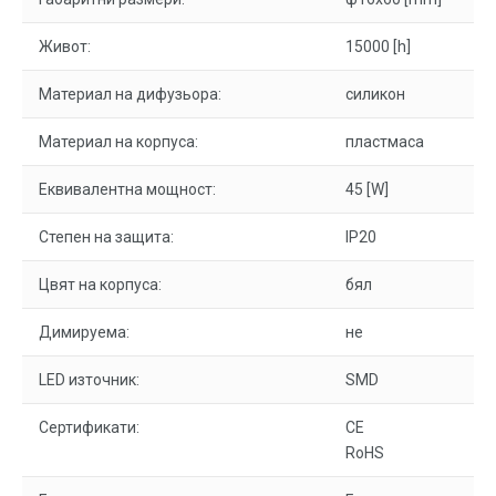
Живот:
15000 [h]
Материал на дифузьора:
силикон
Материал на корпуса:
пластмаса
Еквивалентна мощност:
45 [W]
Степен на защита:
IP20
Цвят на корпуса:
бял
Димируема:
не
LED източник:
SMD
Сертификати:
CE
RoHS