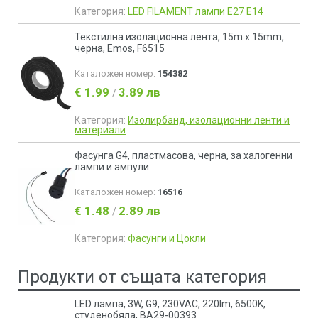
Категория:
LED FILAMENT лампи Е27 Е14
Текстилна изолационна лента, 15m x 15mm,
черна, Emos, F6515
Каталожен номер:
154382
€ 1.99
3.89 лв
/
Категория:
Изолирбанд, изолационни ленти и
материали
Фасунга G4, пластмасова, черна, за халогенни
лампи и ампули
Каталожен номер:
16516
€ 1.48
2.89 лв
/
Категория:
Фасунги и Цокли
Продукти от същата категория
LED лампа, 3W, G9, 230VAC, 220lm, 6500K,
студенобяла, BA29-00393