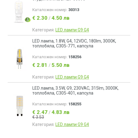
Каталожен номер:
30313
€ 2.30
4.50 лв
/
Категория:
LED лампи G9 G4
LED лампа, 1.8W, G4, 12VDC, 180lm, 3000K,
топлобяла, C305-771, капсула
Каталожен номер:
158256
€ 2.81
5.50 лв
/
Категория:
LED лампи G9 G4
LED лампа, 3.5W, G9, 230VAC, 315lm, 3000K,
топлобяла, C305-401, капсула
Каталожен номер:
158255
€ 2.47
4.83 лв
/
€ 3.53
Категория:
LED лампи G9 G4