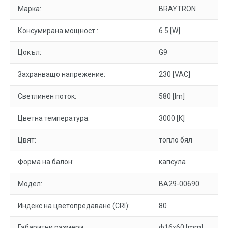
Марка:
BRAYTRON
Консумирана мощност :
6.5 [W]
Цокъл:
G9
Захранващо напрежение:
230 [VAC]
Светлинен поток:
580 [lm]
Цветна температура:
3000 [K]
Цвят:
топлo бял
Форма на балон:
капсула
Модел:
BA29-00690
Индекс на цветопредаване (CRI):
80
Габаритни размери:
ф16x60 [mm]