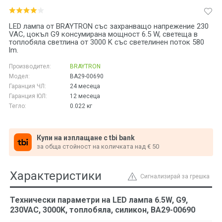
LED лампа от BRAYTRON със захранващо напрежение 230
VAC, цокъл G9 консумирана мощност 6.5 W, светеща в
топлобяла светлина от 3000 K със светелинен поток 580
lm.
Производител:
BRAYTRON
Модел:
BA29-00690
Гаранция ЧЛ:
24 месеца
Гаранция ЮЛ:
12 месеца
Тегло:
0.022
кг
Купи на изплащане с tbi bank
за обща стойност на количката над € 50
Характеристики
Сигнализирай за грешка
Технически параметри на LED лампа 6.5W, G9,
230VAC, 3000K, топлобяла, силикон, BA29-00690