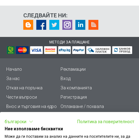
СЛЕДВАЙТЕ НИ:
МЕТОДИ ЗА ПЛАЩАНЕ
Начало
Рекламации
За нас
Вход
Отказ на поръчка
За компанията
Чести въпроси
Регистрация
Внос и търговия на едро
Оплакване / похвала
Лични данни
Викиват ПРО - (B2B)
български
Политика за поверителност
Условия за ползване
Срокове и доставка
Ние използваме бисквитки
Стани дистрибутор
КЗП
Може да ги поставим за анализ на данните на посетителите ни, за да