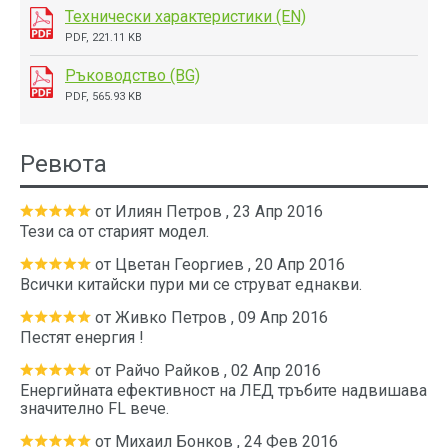
Технически характеристики (EN)
PDF, 221.11 KB
Ръководство (BG)
PDF, 565.93 KB
Ревюта
от
Илиян Петров
,
23 Апр 2016
Тези са от старият модел.
от
Цветан Георгиев
,
20 Апр 2016
Всички китайски пури ми се струват еднакви.
от
Живко Петров
,
09 Апр 2016
Пестят енергия !
от
Райчо Райков
,
02 Апр 2016
Енергийната ефективност на ЛЕД тръбите надвишава
значително FL вече.
от
Михаил Бонков
,
24 Фев 2016