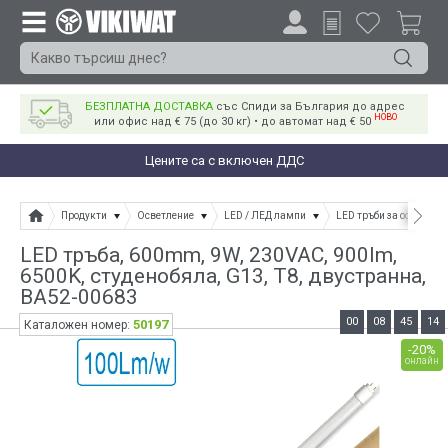
БЕЗПЛАТНА ДОСТАВКА
със Спиди за България до адрес
НОВО
или офис над € 75 (до 30 кг) • до автомат над € 50
Цените са с включен ДДС
Продукти
Осветление
LED / ЛЕД лампи
LED тръби за осветлен
LED тръба, 600mm, 9W, 230VAC, 900lm,
6500K, студенобяла, G13, T8, двустранна,
BA52-00683
00
08
45
13
50197
Каталожен номер:
-20%
онлайн