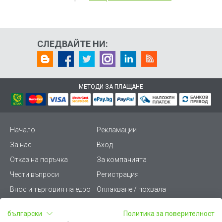
СЛЕДВАЙТЕ НИ:
МЕТОДИ ЗА ПЛАЩАНЕ
Начало
Рекламации
За нас
Вход
Отказ на поръчка
За компанията
Чести въпроси
Регистрация
Внос и търговия на едро
Оплакване / похвала
Лични данни
Викиват ПРО - (B2B)
български
Политика за поверителност
Условия за ползване
Срокове и доставка