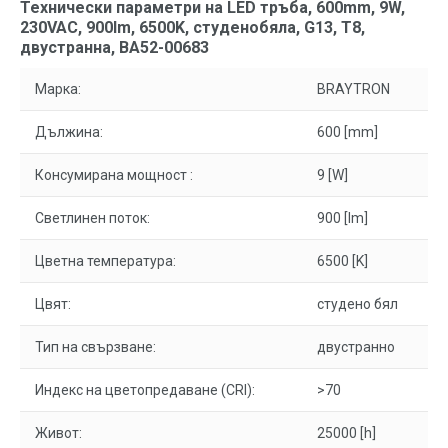
Технически параметри на LED тръба, 600mm, 9W,
230VAC, 900lm, 6500K, студенобяла, G13, T8,
двустранна, BA52-00683
Марка:
BRAYTRON
Дължина:
600 [mm]
Консумирана мощност :
9 [W]
Светлинен поток:
900 [lm]
Цветна температура:
6500 [K]
Цвят:
студено бял
Тип на свързване:
двустранно
Индекс на цветопредаване (CRI):
>70
Живот:
25000 [h]