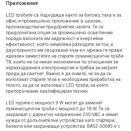
Приложение
LED тръбите са подходящи както за битово, така и за
офис и промишлено приложение в цехове,
прооизводствени предприятия, халета. Те са
предпочитана опция за промишлено осветление
поради високата им надежност и енергийна
ефективност, която намалява разходите за ток, а
двустранното им свързване към ел. мрежа ги прави
идеален заместител на старите луминесцентни тръби
T8, които не са никак икономични по отношения за
изразходваната електронергия и трябва за загреят
преди да светнат. Важно е да знаете, че за да се
използват старите тела е необходима преработка на
тялото, за да се използва с LED тръби, за която
препоръчваме квалифициран техник.
LED пурите с мощност 9 W могат да заменят
луминесцентни тръби с мощност до 18 W. Те се
захранват с директно напрежение 230 VAC и нямат
нужда от допълнителни устройства като стартери,
баласти или захранващи устройства. BA52-00683 е с