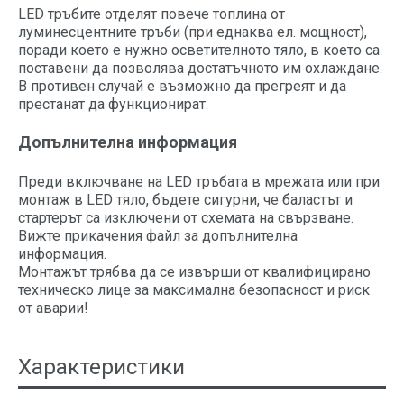
LED тръбите отделят повече топлина от
луминесцентните тръби (при еднаква ел. мощност),
поради което е нужно осветителното тяло, в което са
поставени да позволява достатъчното им охлаждане.
В противен случай е възможно да прегреят и да
престанат да функционират.
Допълнителна информация
Преди включване на LED тръбата в мрежата или при
монтаж в LED тяло, бъдете сигурни, че баластът и
стартерът са изключени от схемата на свързване.
Вижте прикачения файл за допълнителна
информация.
Монтажът трябва да се извърши от квалифицирано
техническо лице за максимална безопасност и риск
от аварии!
Характеристики