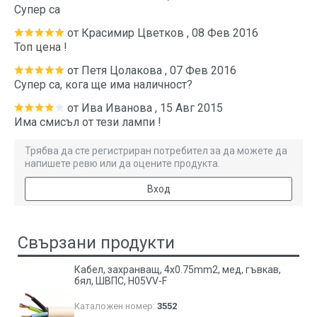
Супер са
от
Красимир Цветков
,
08 Фев 2016
Топ цена !
от
Петя Цолакова
,
07 Фев 2016
Супер са, кога ще има наличност?
от
Ива Иванова
,
15 Авг 2015
Има смисъл от тези лампи !
Трябва да сте регистриран потребител за да можете да
напишете ревю или да оцените продукта.
Вход
Свързани продукти
Кабел, захранващ, 4х0.75mm2, мед, гъвкав,
бял, ШВПС, H05VV-F
Каталожен номер:
3552