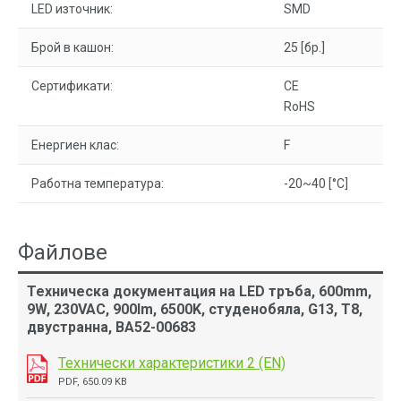
LED източник:
SMD
Брой в кашон:
25 [бр.]
Сертификати:
CE
RoHS
Енергиен клас:
F
Работна температура:
-20~40 [°C]
Файлове
Техническа документация на LED тръба, 600mm,
9W, 230VAC, 900lm, 6500K, студенобяла, G13, T8,
двустранна, BA52-00683
Технически характеристики 2 (EN)
PDF, 650.09 KB