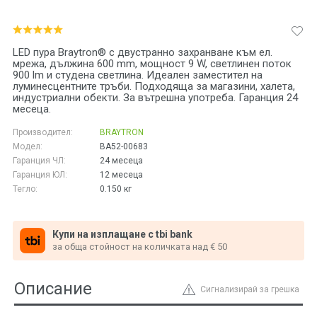
LED пура Braytron® с двустранно захранване към ел.
мрежа, дължина 600 mm, мощност 9 W, светлинен поток
900 lm и студена светлина. Идеален заместител на
луминесцентните тръби. Подходяща за магазини, халета,
индустриални обекти. За вътрешна употреба. Гаранция 24
месеца.
Производител:
BRAYTRON
Модел:
BA52-00683
Гаранция ЧЛ:
24 месеца
Гаранция ЮЛ:
12 месеца
Тегло:
0.150
кг
Купи на изплащане с tbi bank
за обща стойност на количката над € 50
Описание
Сигнализирай за грешка