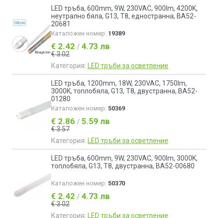
LED тръба, 600mm, 9W, 230VAC, 900lm, 4200K,
неутрално бяла, G13, T8, едностранна, BA52-
20681
Каталожен номер:
19389
€ 2.42
4.73 лв
/
€ 3.02
Категория:
LED тръби за осветление
LED тръба, 1200mm, 18W, 230VAC, 1750lm,
3000K, топлобяла, G13, T8, двустранна, BA52-
01280
Каталожен номер:
50369
€ 2.86
5.59 лв
/
€ 3.57
Категория:
LED тръби за осветление
LED тръба, 600mm, 9W, 230VAC, 900lm, 3000K,
топлобяла, G13, T8, двустранна, BA52-00680
Каталожен номер:
50370
€ 2.42
4.73 лв
/
€ 3.02
Категория:
LED тръби за осветление