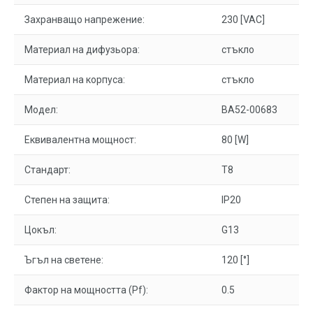
Захранващо напрежение:
230 [VAC]
Материал на дифузьора:
стъкло
Материал на корпуса:
стъкло
Модел:
BA52-00683
Еквивалентна мощност:
80 [W]
Стандарт:
T8
Степен на защита:
IP20
Цокъл:
G13
Ъгъл на светене:
120 [°]
Фактор на мощността (Pf):
0.5