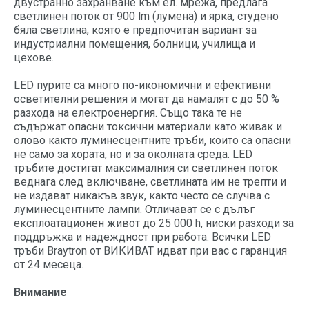
двустранно захранване към ел. мрежа, предлага
светлинен поток от 900 lm (лумена) и ярка, студено
бяла светлина, която е предпочитан вариант за
индустриални помещения, болници, училища и
цехове.
LED пурите са много по-икономични и ефективни
осветителни решения и могат да намалят с до 50 %
разхода на електроенергия. Също така те не
съдържат опасни токсични материали като живак и
олово както луминесцентните тръби, които са опасни
не само за хората, но и за околната среда. LED
тръбите достигат максималния си светлинен поток
веднага след включване, светлината им не трепти и
не издават никакъв звук, както често се случва с
луминесцентните лампи. Отличават се с дълъг
експлоатационен живот до 25 000 h, ниски разходи за
поддръжка и надеждност при работа. Всички LED
тръби Braytron от ВИКИВАТ идват при вас с гаранция
от 24 месеца.
Внимание