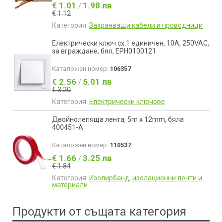
€ 1.01
1.98 лв
/
€ 1.12
Категория:
Захранващи кабели и проводници
Електрически ключ сх.1 единичен, 10A, 250VAC,
за вграждане, бял, EPH0100121
Каталожен номер:
106357
€ 2.56
5.01 лв
/
€ 3.20
Категория:
Електрически ключове
Двойнолепяща лента, 5m x 12mm, бяла
400451-A
Каталожен номер:
110537
€ 1.66
3.25 лв
/
€ 1.84
Категория:
Изолирбанд, изолационни ленти и
материали
Продукти от същата категория