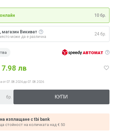
 онлайн
10 бр.
, магазин Викиват
24 бр.
място може да е различна
ства
7.98 лв
а от 07.08.2026 до 07.08.2026
бр.
 на изплащане с tbi bank
ща стойност на количката над € 50