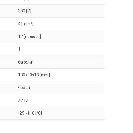
380 [V]
4 [mm²]
12 [полюса]
1
бакелит
130x20x13 [mm]
черен
ZZ12
-25~110 [°C]