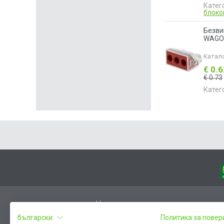
Катег
блоко
Безви
WAGO 
Катал
€ 0.
€ 0.73
Катег
Начало
български
Политика за повер
Вход