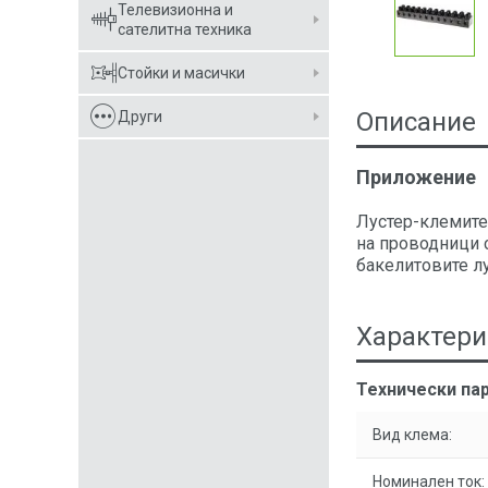
Телевизионна и
сателитна техника
Стойки и масички
Описание
Други
Приложение
Лустер-клемите 
на проводници 
бакелитовите л
Характери
Технически пар
Вид клема:
Номинален ток: