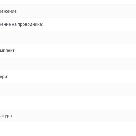
режение:
ение на проводника:
омплект:
ери:
атура: