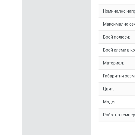
Номинално нап
Максимално сеч
Брой полюси:
Брой клеми в к
Материал:
Габаритни разм
Цвят:
Модел:
Работна темпер