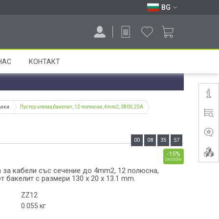
BG
НАС
КОНТАКТ
ъзки
Лустер клема,бакелит, 12-полюсни, 4mm2, 380V, 25A
00
08
35
56
-15%
онлайн
 за кабели със сечение до 4mm2, 12 полюсна,
т бакелит с размери 130 x 20 x 13.1 mm.
ZZ12
0.055
кг