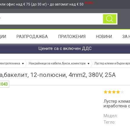
НОВО
ли офис над € 75 (до 30 кг) • до автомат над € 50
ЦИИ
РАЗПРОДАЖБА
ПРИЛОЖЕНИЯ
НОВИНИ
ЗА 
Цените са с включен ДДС
лектротехника
Накрайници за кабели, букси, конектори
Лустер клеми и бързи вр
а,бакелит, 12-полюсни, 4mm2, 380V, 25A
1043
Лустер клема
изработена о
Модел:
Тегло: