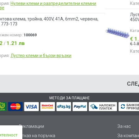
ория:
Нулеви клеми и разпределителни клемни
Кат
ве
Луст
нтова клема, тройна, 400V, 41A, 6mm2, червена,
450V
773-173
Кат
ожен номер:
100069
€ 1
62
1.21 лв
/
€ 1.
Кат
ория:
Лустер клеми и бързи връзки
СЛЕ
МЕТОДИ ЗА ПЛАЩАНЕ
Рекламации
За нас
ителност
Отказ на поръчка
За компан