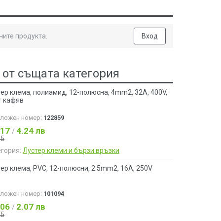
ните продукта.
Вход
 от същата категория
ер клема, полиамид, 12-полюсна, 4mm2, 32A, 400V,
т кафяв
аложен номер:
122859
.17
4.24 лв
/
55
егория:
Лустер клеми и бързи връзки
ер клема, PVC, 12-полюсни, 2.5mm2, 16А, 250V
аложен номер:
101094
.06
2.07 лв
/
25