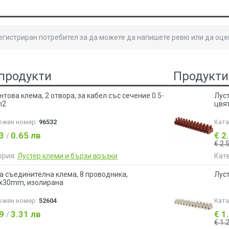
регистриран потребител за да можете да напишете ревю или да оце
продукти
Продукти
това клема, 2 отвора, за кабел със сечение 0.5-
Луст
m2
цвя
ожен номер:
96532
Кат
33
0.65 лв
€ 2
/
€ 2.
ория:
Лустер клеми и бързи връзки
Кат
а съединителна клема, 8 проводника,
Луст
x30mm, изолирана
ожен номер:
52604
Кат
69
3.31 лв
€ 1
/
€ 1.