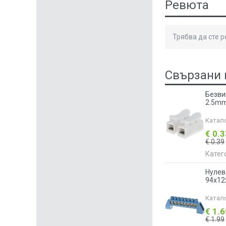
Ревюта
Трябва да сте 
Свързани 
Безвин
2.5m
Катал
€ 0.
€ 0.39
Катег
Нулев
94x12
Катал
€ 1.
€ 1.99