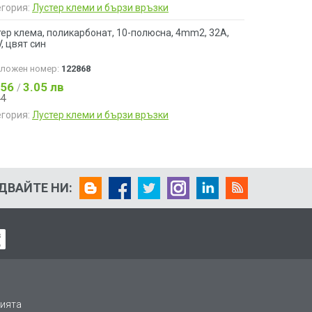
егория:
Лустер клеми и бързи връзки
ер клема, поликарбонат, 10-полюсна, 4mm2, 32A,
, цвят син
аложен номер:
122868
.56
3.05 лв
/
84
егория:
Лустер клеми и бързи връзки
ДВАЙТЕ НИ:
ията