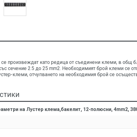
се произвеждат като редица от съединени клеми, в общ бл
със сечение 2.5 до 25 mm2. Необходимият брой клеми се от
устер-клеми, отчупването на необходимия брой се осъществ
стики
аметри на Лустер клема,бакелит, 12-полюсни, 4mm2, 380