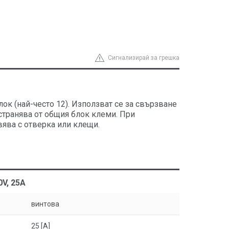
Сигнализирай за грешка
ок (най-често 12). Използват се за свързване
странява от общия блок клеми. При
ява с отверка или клещи.
V, 25A
винтова
25 [A]