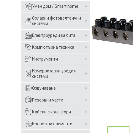
Умен дом / Smart home
Соларни фотоволтаични
системи
Електроуреди за бита
Компютърна техника
Инструменти
Измервателни уреди и
системи
Озвучаване
Резервни части
Кабели с конектори
Крепежни елементи