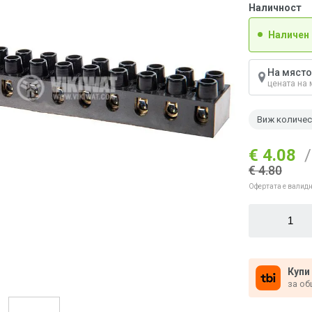
Наличност
Наличен
На място
цената на 
Виж количе
€ 4.08
/
€ 4.80
Офертата е валидн
Купи
за об